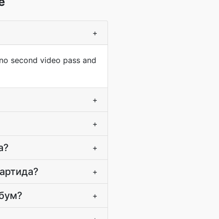
е
+
 no second video pass and
+
+
а?
+
партида?
+
лбум?
+