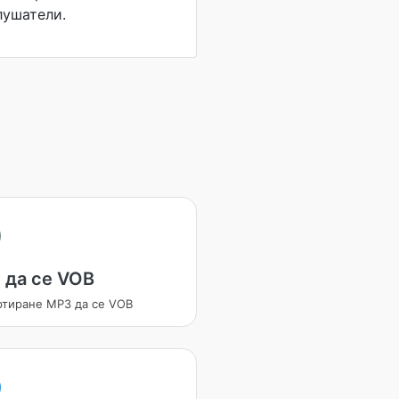
лушатели.
 да се VOB
ртиране MP3 да се VOB