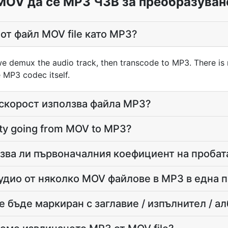
MOV да се MP3 ЧЗВ за преобразуван
 от файл MOV file като MP3?
e demux the audio track, then transcode to MP3. There is
 MP3 codec itself.
 скорост използва файла MP3?
ality going from MOV to MP3?
зва ли първоначалния коефициент на пробат
аудио от няколко MOV файлове в MP3 в една 
 бъде маркиран с заглавие / изпълнител / а