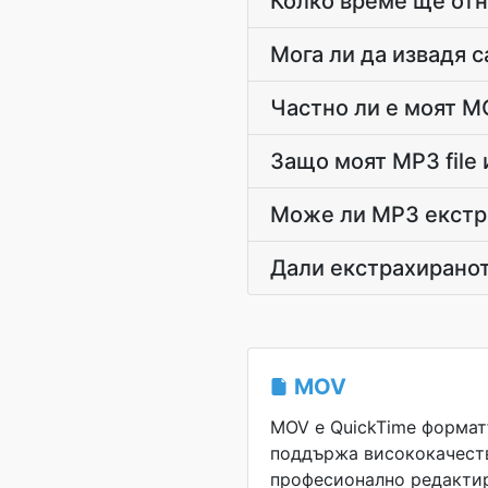
Колко време ще отн
Мога ли да извадя 
Частно ли е моят MO
Защо моят MP3 file
Може ли MP3 екстрак
Дали екстрахираното
MOV
MOV е QuickTime форматъ
поддържа висококачеств
професионално редактир