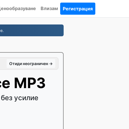
енообразуване
Влизам
Регистрация
е.
Отиди неограничен →
се MP3
без усилие