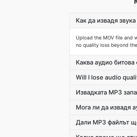
Как да извадя звука
Upload the MOV file and w
no quality loss beyond the
Каква аудио битова
Will I lose audio qu
Извадката MP3 запа
Мога ли да извадя 
Дали MP3 файлът ще