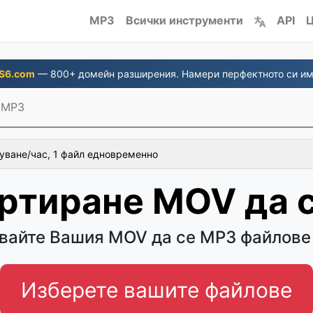
MP3
Всички инструменти
API
Ц
S6.com
— 800+ домейн разширения. Намери перфектното си им
 MP3
уване/час, 1 файл едновременно
ртиране MOV да 
вайте Вашия MOV да се MP3 файлове 
Изберете вашите файлове