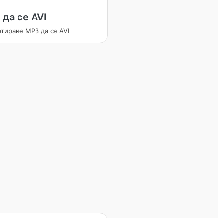
 да се AVI
ртиране MP3 да се AVI