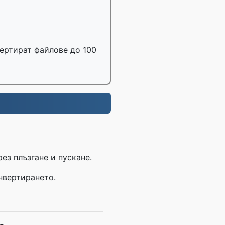
вертират файлове до 100
ез плъзгане и пускане.
онвертирането.