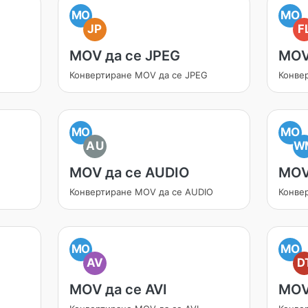
MO
MO
JP
F
MOV да се JPEG
MOV
Конвертиране MOV да се JPEG
Конве
MO
MO
AU
W
MOV да се AUDIO
MOV
Конвертиране MOV да се AUDIO
Конве
MO
MO
AV
D
MOV да се AVI
MOV