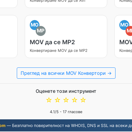
Конвертиране MOV да се AVI
Конве
MO
MO
MP
M
MOV да се MP2
MOV
Конвертиране MOV да се MP2
Конве
Преглед на всички MOV Конвертори →
Оценете този инструмент
☆
☆
☆
☆
☆
4.1
/5 -
17
гласове
com
— Безплатно поверителност на WHOIS, DNS и SSL на всеки д