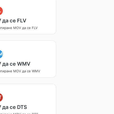
L
 да се FLV
ртиране MOV да се FLV
M
 да се WMV
ртиране MOV да се WMV
T
 да се DTS