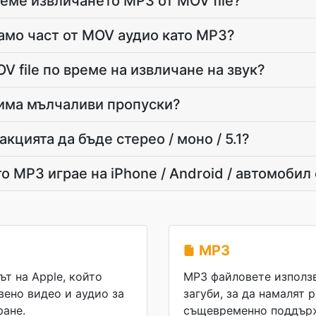
еме извличането MP3 от MOV file?
само част от MOV аудио като MP3?
V file по време на извличане на звук?
 има мълчаливи пропуски?
цията да бъде стерео / моно / 5.1?
 MP3 играе на iPhone / Android / автомобил
MP3
т на Apple, който
MP3 файловете използ
ено видео и аудио за
загуби, за да намалят 
ане.
същевременно поддърж