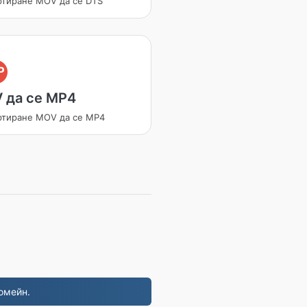
ртиране MOV да се DTS
P
 да се MP4
ртиране MOV да се MP4
омейн.