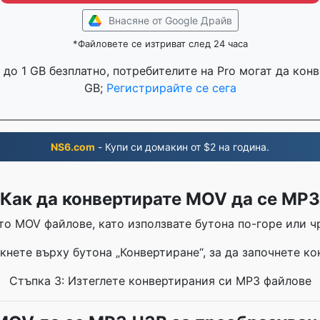
Внасяне от Google Драйв
*Файловете се изтриват след 24 часа
до 1 GB безплатно, потребителите на Pro могат да кон
GB;
Регистрирайте се сега
NS6.com
- Купи си домакин от $2 на година.
Как да конвертирате MOV да се MP3
то MOV файлове, като използвате бутона по-горе или чр
кнете върху бутона „Конвертиране“, за да започнете к
Стъпка 3: Изтеглете конвертирания си MP3 файлове