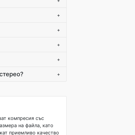
+
+
+
+
+
 стерео?
+
ват компресия със
размера на файла, като
ат приемливо качество