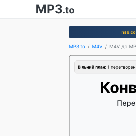
MP3
.to
ns6.c
MP3.to
M4V
M4V до M
Вільний план:
1 перетворенн
Кон
Пере