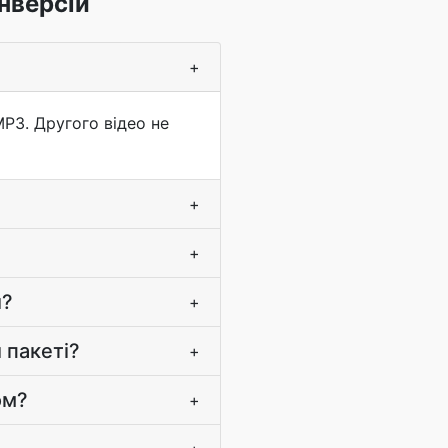
нверсій
+
P3. Другого відео не
+
+
и?
+
 пакеті?
+
ом?
+