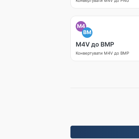
Конвертувати M4V до PNG
M4
BM
M4V до BMP
Конвертувати M4V до BMP