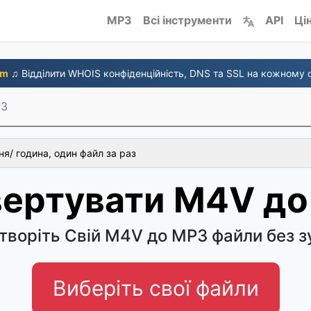
MP3
Всі інструменти
API
Ці
om
♫ Відділити WHOIS конфіденційність, DNS та SSL на кожному о
P3
я/ година, один файл за раз
вертувати M4V до
творіть Свій M4V до MP3 файли без з
Виберіть свої файли