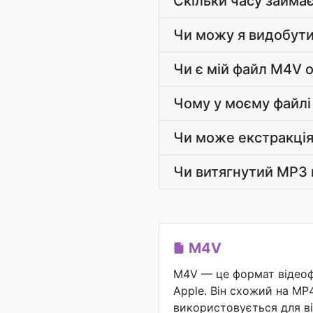
Скільки часу займа
Чи можу я видобути
Чи є мій файл M4V 
Чому у моєму файлі
Чи може екстракція 
Чи витягнутий MP3 г
M4V
M4V — це формат відеоф
Apple. Він схожий на MP4
використовується для ві