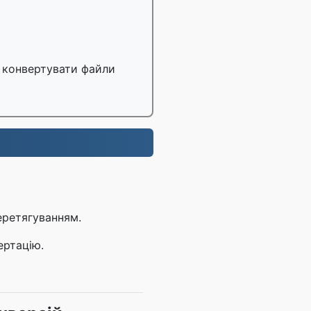
 конвертувати файли
.
еретягуванням.
ертацію.