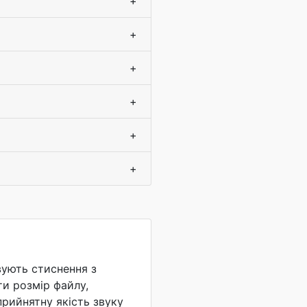
+
+
+
+
+
+
ують стиснення з
и розмір файлу,
прийнятну якість звуку