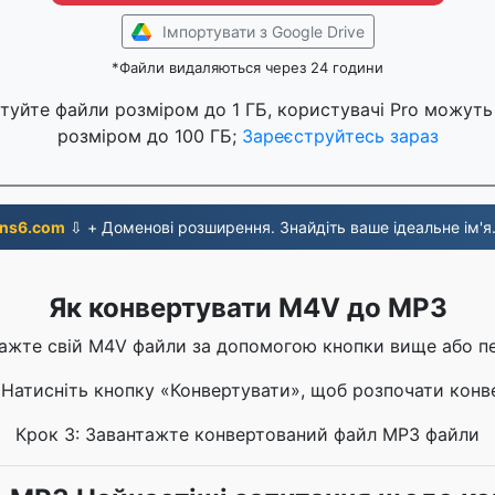
Імпортувати з Google Drive
*Файли видаляються через 24 години
туйте файли розміром до 1 ГБ, користувачі Pro можуть
розміром до 100 ГБ;
Зареєструйтесь зараз
ns6.com
⇩ + Доменові розширення. Знайдіть ваше ідеальне ім'я
Як конвертувати M4V до MP3
тажте свій M4V файли за допомогою кнопки вище або п
 Натисніть кнопку «Конвертувати», щоб розпочати конв
Крок 3: Завантажте конвертований файл MP3 файли