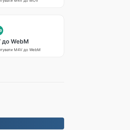
ртувати M4V до MOV
e
 до WebM
ртувати M4V до WebM