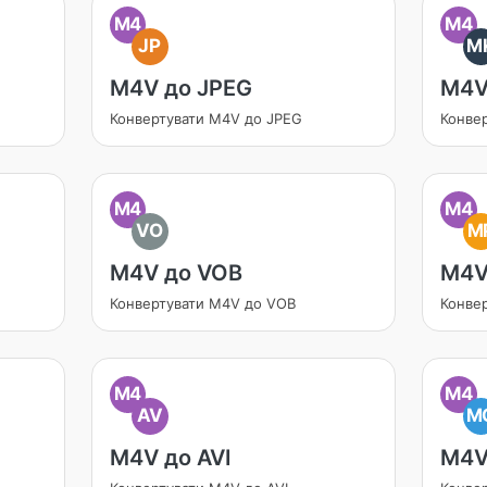
M4
M4
JP
M
M4V до JPEG
M4V
Конвертувати M4V до JPEG
Конве
M4
M4
VO
M
M4V до VOB
M4V
Конвертувати M4V до VOB
Конве
M4
M4
AV
M
M4V до AVI
M4V