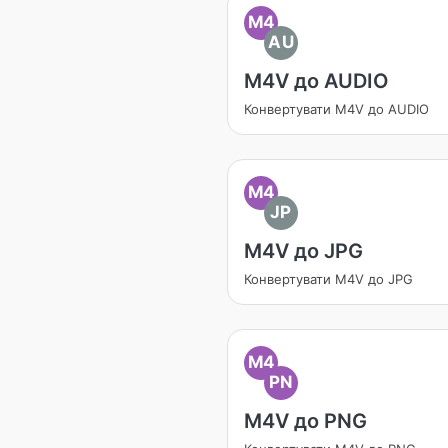
M4
AU
M4V до AUDIO
Конвертувати M4V до AUDIO
M4
JP
M4V до JPG
Конвертувати M4V до JPG
M4
PN
M4V до PNG