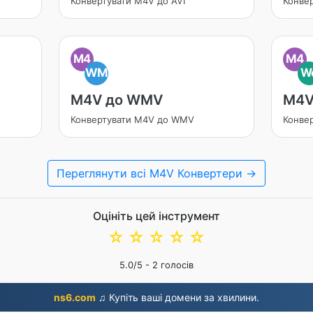
Конвертувати M4V до AVI
Конве
M4
M4
WM
W
M4V до WMV
M4V
Конвертувати M4V до WMV
Конве
Переглянути всі M4V Конвертери →
Оцініть цей інструмент
☆
☆
☆
☆
☆
5.0
/5 -
2
голосів
ns6.com
♫ Купіть ваші домени за хвилини.