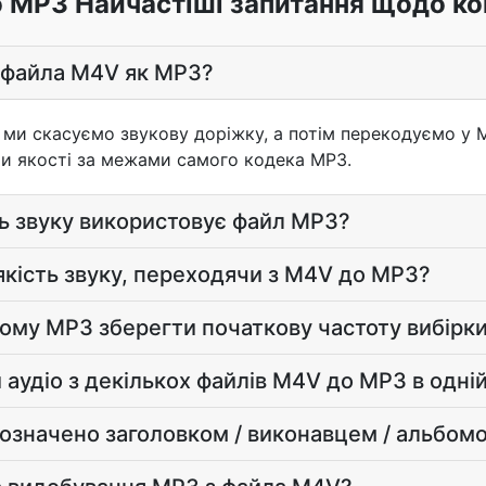
 MP3 Найчастіші запитання щодо ко
з файла M4V як MP3?
ми скасуємо звукову доріжку, а потім перекодуємо у M
ти якості за межами самого кодека MP3.
ть звуку використовує файл MP3?
якість звуку, переходячи з M4V до MP3?
ому MP3 зберегти початкову частоту вибірк
аудіо з декількох файлів M4V до MP3 в одній
означено заголовком / виконавцем / альбом