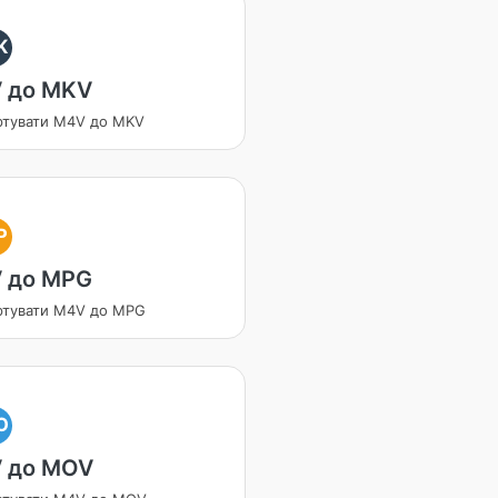
K
 до MKV
ртувати M4V до MKV
P
 до MPG
ртувати M4V до MPG
O
 до MOV