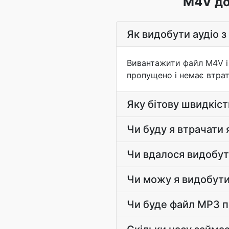
M4V до
Як видобути аудіо 
Вивантажити файл M4V і 
пропущено і немає втра
Яку бітову швидкіс
Чи буду я втрачати 
Чи вдалося видобут
Чи можу я видобути 
Чи буде файл MP3 п