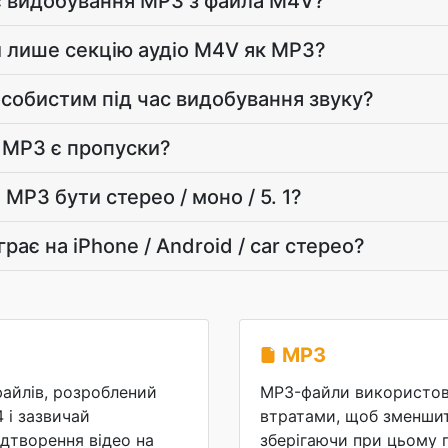
є видобування MP3 з файла M4V?
 лише секцію аудіо M4V як MP3?
особистим під час видобування звуку?
 MP3 є пропуски?
MP3 бути стерео / моно / 5. 1?
рає на iPhone / Android / car стерео?
MP3
айлів, розроблений
MP3-файли використов
 і зазвичай
втратами, щоб зменшит
дтворення відео на
зберігаючи при цьому 