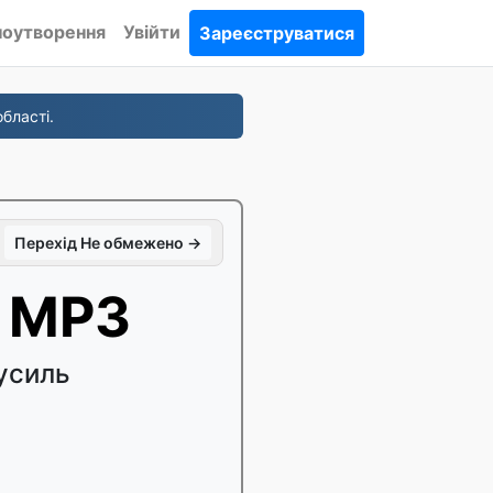
ноутворення
Увійти
Зареєструватися
бласті.
Перехід Не обмежено →
 MP3
усиль