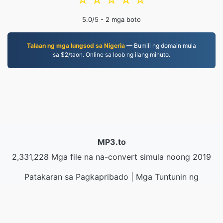
☆
☆
☆
☆
☆
5.0
/5 -
2
mga boto
Talaan ng mga lungsod sa Nigeria
— Bumili ng domain mula
sa $2/taon. Online sa loob ng ilang minuto.
MP3.to
2,331,228 Mga file na na-convert simula noong 2019
Patakaran sa Pagkapribado
|
Mga Tuntunin ng
Serbisyo
|
Tungkol sa amin
|
Makipag-ugnayan sa
Amin
|
API
|
Mga halimbawa
|
Mag-install ng App
© 2026 MP3.to
|
VPS.org
LLC | Ginawa ni
nadermx