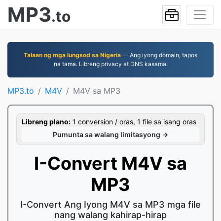
MP3
.to
Talaan ng mga lungsod sa Nigeria
— Ang iyong domain, tapos
na tama. Libreng privacy at DNS kasama.
MP3.to
M4V
M4V sa MP3
Libreng plano:
1 conversion / oras, 1 file sa isang oras
Pumunta sa walang limitasyong →
I-Convert M4V sa
MP3
I-Convert Ang Iyong M4V sa MP3 mga file
nang walang kahirap-hirap