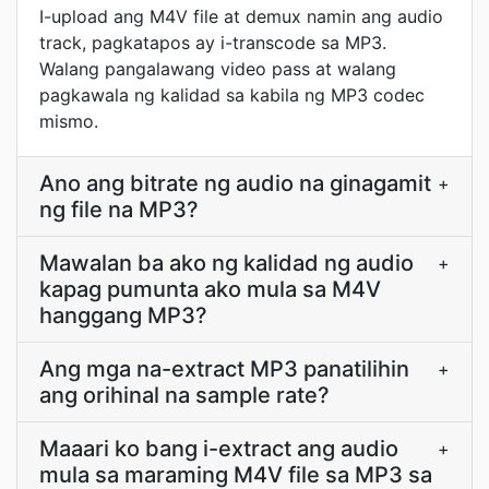
I-upload ang M4V file at demux namin ang audio
track, pagkatapos ay i-transcode sa MP3.
Walang pangalawang video pass at walang
pagkawala ng kalidad sa kabila ng MP3 codec
mismo.
Ano ang bitrate ng audio na ginagamit
+
ng file na MP3?
Mawalan ba ako ng kalidad ng audio
+
kapag pumunta ako mula sa M4V
hanggang MP3?
Ang mga na-extract MP3 panatilihin
+
ang orihinal na sample rate?
Maaari ko bang i-extract ang audio
+
mula sa maraming M4V file sa MP3 sa