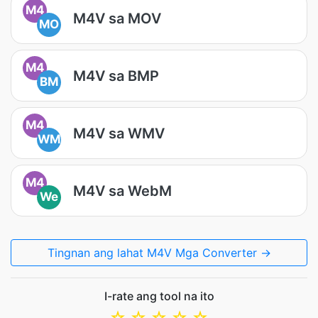
M4
M4V sa MOV
MO
M4
M4V sa BMP
BM
M4
M4V sa WMV
WM
M4
M4V sa WebM
We
Tingnan ang lahat M4V Mga Converter →
I-rate ang tool na ito