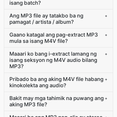
isang batch?
Ang MP3 file ay tatakbo ba ng
+
pamagat / artista / album?
Gaano katagal ang pag-extract MP3
+
mula sa isang M4V file?
Maaari ko bang i-extract lamang ng
+
isang seksyon ng M4V audio bilang
MP3?
Pribado ba ang aking M4V file habang
+
kinokolekta ang audio?
Bakit may mga tahimik na puwang ang
+
aking MP3 file?