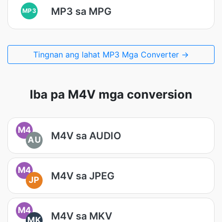
MP3 sa MPG
MP3
Tingnan ang lahat MP3 Mga Converter →
Iba pa M4V mga conversion
M4
M4V sa AUDIO
AU
M4
M4V sa JPEG
JP
M4
M4V sa MKV
MK