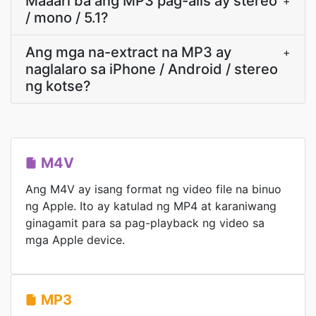
Maaari ba ang MP3 pag-alis ay stereo
+
/ mono / 5.1?
Ang mga na-extract na MP3 ay
+
naglalaro sa iPhone / Android / stereo
ng kotse?
M4V
Ang M4V ay isang format ng video file na binuo
ng Apple. Ito ay katulad ng MP4 at karaniwang
ginagamit para sa pag-playback ng video sa
mga Apple device.
MP3