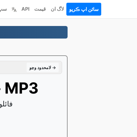
لاگ ان
قيمت
API
سڀ 
سائن اپ ڪريو
لامحدود وڃو →
تبديل ڪريو M4V جي طرف MP3
پنهنجو بدلا