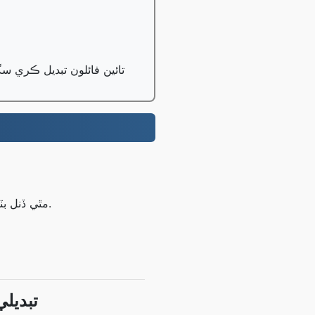
1 GB تائين فائلون مفت ۾ تبديل ڪريو، پرو استعمال ڪندڙ 100 GB تائين فائلون
قدم 1: پنهنجو اپلوڊ ڪريو M4V مٿي ڏنل بٽڻ استعمال ڪندي يا ڊريگ ۽ ڊراپ ذريعي فائلون.
M4V جي ط