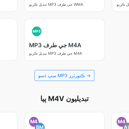
تبديل ڪريو MP3 جي طرف WMA
MP3
MP3 جي طرف M4A
تبديل ڪريو MP3 جي طرف M4A
سڀ ڏسو MP3 ڪنورٽرز →
ٻيا M4V تبديليون
M4
M4
BM
A