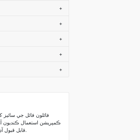
+
+
+
+
+
ڪمپريشن استعمال ڪنديون آهن
قابل قبول آڊيو معيار برقرار رکنديون آهن.