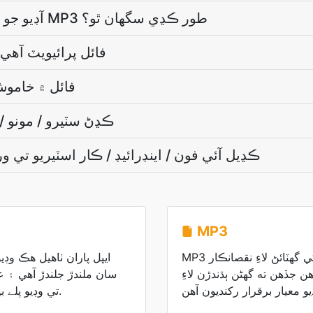
آءٌ M4V آڊيو جو صرف هڪ حصو MP3 طور ڪڍي سگھان ٿو؟
آڊيو ڪڍڻ دوران M4V فائل پرائيويٽ آه
MP3 فائل ۾ خا
MP3 ڪڍڻ سٽيرو / مونو / 5.1 ٿي سگھي ٿو
MP3 ڪڍيل آئي فون / اينڊرائيڊ / ڪار اسٽيريو تي
MP3
MP3 فائلون فائل جي سائيز کي گهٽائڻ لاءِ نقصانڪار
 جڏهن ته گھڻن ٻڌندڙن لاءِ
تي وڊيو پلے بیک لاء استعمال ڪيو ويندو آهي.