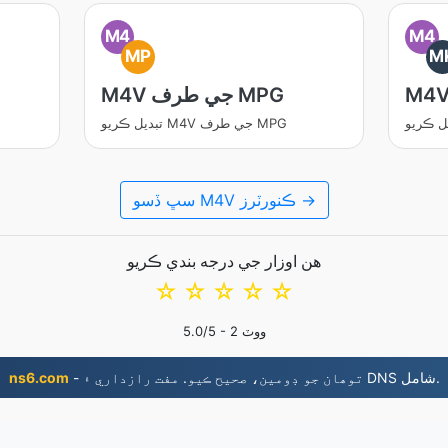
M4
M4
MP
M
M4V جي طرف MPG
تبديل ڪريو M4V جي طرف MPG
سڀ ڏسو M4V ڪنورٽرز →
هن اوزار جي درجه بندي ڪريو
☆
☆
☆
☆
☆
ووٽ
2
/5 -
5.0
- توھان جو ڊومين، صحيح ڪيو. مفت رازداري ۽ DNS شامل.
ns6.com