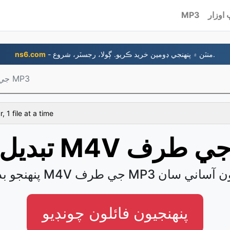
اوزار
MP3
- منٽن ۾ پنهنجي ڊومين خريد ڪريو. ڳولا، رجسٽر، شروع.
ns6.com
M4V جي طرف MP3
, 1 file at a time
يو M4V جي طرف MP3 فائلون آساني سان
پنھنجيون فائلون چونڊيو