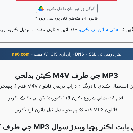
گوگل ڊرائيو مان داخل ڪريو
*فائلون 24 ڪلاڪن کان پوءِ ڊهي ويون
 تبديل ڪري سگهن ٿا؛
هاڻي سائن اپ ڪريو
- مفت WHOIS رازداري، DNS ۽ SSL هر ڊومين تي.
ns6.com
ڪيئن بدلجي M4V جي طرف MP3
قدم 2: تبديلي شروع ڪرڻ لاءِ 'ڪنورٽ' بٽڻ تي ڪلڪ ڪريو.
قدم 3: پنهنجو تبديل ٿيل ڊائون لوڊ ڪريو MP3 فائلون
رف MP3 تبديلي بابت اڪثر پڇيا ويندڙ سوال