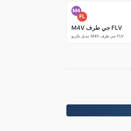
M4
FL
M4V جي طرف FLV
تبديل ڪريو M4V جي طرف FLV