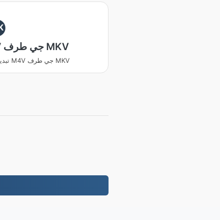
K
M4V جي طرف MKV
تبديل ڪريو M4V جي طرف MKV