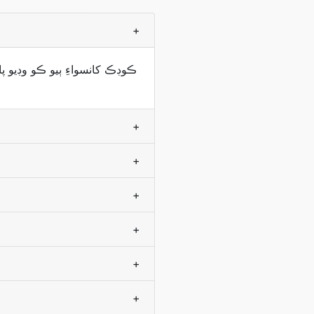
+
+
+
+
+
+
+