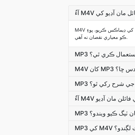
M4V فائل اپ لوڊ ڪريو ۽ آڊيو ٽريڪ کي ڊيماڪس ڪريو، پوءِ MP3 ۾ ٽرانسڪوڊ ڪريو. MP3 ڪوڊڪ کانسواءِ ٻيو ڪو وڊيو پاس ۽
ڪو معياري نقصان نه آهي.
ٽ استعمال ڪري ٿي؟
ائيندس ڇا؟
ي جي شرح رکي ٿو؟
سان ٽيگ ڪيو ويندو؟
قت لڳندو؟