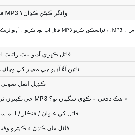
آءٌ M4V فائل مان آڊيو کي MP3 وانگر ڪيئن ڪڍان؟
MP3 فائل ڪھڙي آڊيو بيٽ رائي
M4V کان MP3 تائين آءٌ آڊيو جي معيار کي وڃ
MP3 ڪڍيل اصل نمون
آءٌ M4V جي ڪيترن ئي فائلن مان آڊيو MP3 ۾ هڪ دفعي ۾ ڪڍي سگھان ٿو؟
MP3 فائل کي عنوان / فنڪار / البم 
MP3 کي M4V فائل مان ڪڍڻ ۾ ڪيترو و