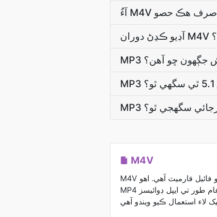
ي؟
موش جڳھون ڇو آھن؟
؟
 ورجائي سگهجي ٿو؟
M4V
M4V ايپل پاران ٺاهيل هڪ وڊيو فائيل فارميٽ آهي. اهو
MP4 سان ملندڙ جلندڙ آهي ۽ عام طور تي ايپل ڊوائيسز