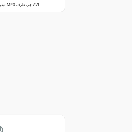
تبديل ڪريو MP3 جي طرف AVI
U