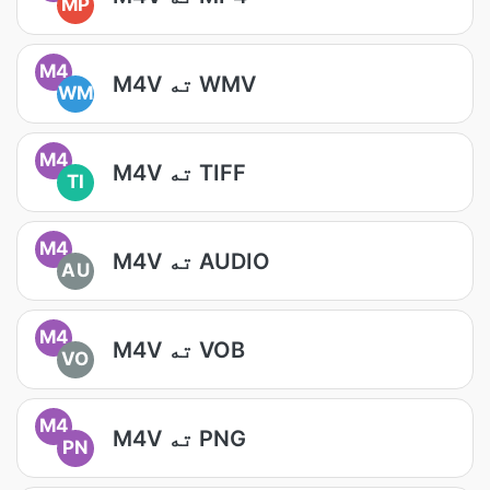
MP
M4
M4V ته WMV
WM
M4
M4V ته TIFF
TI
M4
M4V ته AUDIO
AU
M4
M4V ته VOB
VO
M4
M4V ته PNG
PN