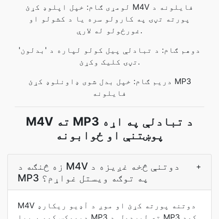
لومړی ګام: خپل اپلوډ کړئ M4V فایلونه د
پورته تڼۍ په کارولو سره یا د کشولو او
غورځولو له لارې.
دوهم ګام: د تبادلې پیل کولو لپاره د 'بدلون'
تڼۍ کلیک وکړئ.
دریم ګام: خپل بدل شوی ډاونلوډ کړئ MP3
فایلونه
M4V ته MP3 د تبادلې په اړه
پوښتنې او ځوابونه
زه څنګه د M4V دوتنې څخه غږيزه د
+
MP3 په توګه ويستل غواړم؟
M4V دوتنه پورته کړئ او موږ د آډیو ریکارډ
ډیموکس کوو ، بیا MP3 ته لیږدول. د MP3 کوډ