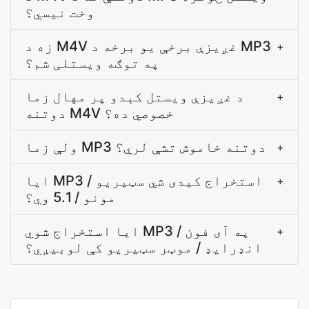
وخت نیسي؟
زه د M4V غږيزې برخې يو برخه د MP3
+
په توګه ويستلی شم؟
د غږيزې ويستل کېدو پر مهال زما
+
دوتنه M4V خصوصي ده؟
ولې زما MP3 دوتنه خاموش تشې لري؟
+
ایا MP3 استخراج کیدی شي سټیریو /
+
مونو / 5.1 وي؟
ایا استخراج شوي MP3 په آی فون /
+
انډرایډ / موټر سټیریو کې لوبیږي؟