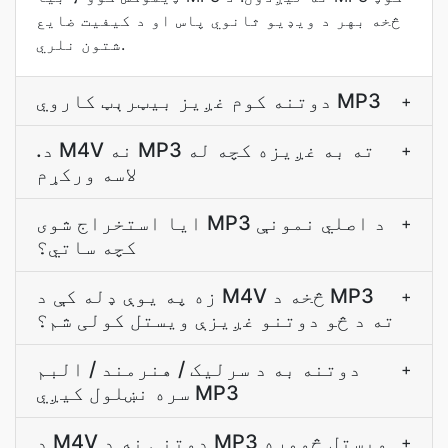
څخه بهر د ویډیو ثانوي پاس او د کیفیت ضایع
شتون نلري.
دوتنه کوم غږيز بيټرېټ کاروي MP3
+
.د M4V نه MP3 ته به غږيزه کچه له
+
لاسه ورکړم
ایا استخراج شوی MP3 د اصلي نمونې
+
کچه ساتي؟
زه په يوې ډله کې د M4V څخه د MP3
+
ته د څو دوتنو غږيزې ويستل کولی شم؟
دوتنه به د سرليک / هنرمند / البم
+
سره نښلول کيږي MP3
د M4V دوتنې نه د MP3 ويستل څومره
+