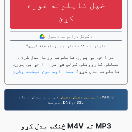
خپل فایلونه غوره
کړئ
د ګوګل ډرایو نه دننول
*فایلونه د ۲۴ ساعتونو وروسته حذف کیږي
تر ۱ جي بي پورې فایلونه وړیا بدل کړئ،
مسلکي کاروونکي کولی شي تر ۱۰۰ جي بي پورې
فایلونه بدل کړي؛
همدا اوس نوم لیکنه وکړئ
د انټرنېټ د شبکې د شبکې
- په هر ډومین کې وړیا د WHOIS
محرمیت، DNS او SSL.
څنګه بدل کړو M4V ته MP3