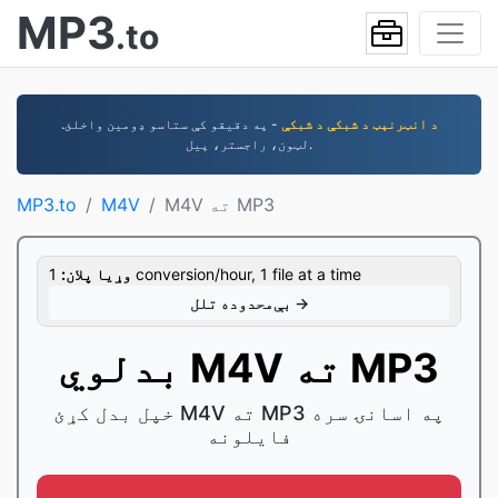
MP3
.to
د انټرنېټ د شبکې د شبکې
- په دقیقو کې ستاسو ډومین واخلئ.
لټون، راجستر، پیل.
M4V ته MP3
M4V
MP3.to
1 conversion/hour, 1 file at a time
وړيا پلان:
بې‌محدوده تلل →
بدلوي M4V ته MP3
خپل بدل کړئ M4V ته MP3 په اسانۍ سره
فایلونه