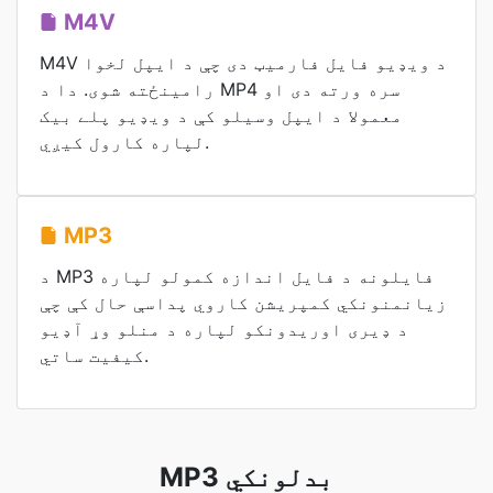
M4V
M4V د ویډیو فایل فارمیټ دی چې د ایپل لخوا
رامینځته شوی. دا د MP4 سره ورته دی او
معمولا د ایپل وسیلو کې د ویډیو پلے بیک
لپاره کارول کیږي.
MP3
د MP3 فایلونه د فایل اندازه کمولو لپاره
زیانمنونکي کمپریشن کاروي پداسې حال کې چې
د ډیری اوریدونکو لپاره د منلو وړ آډیو
کیفیت ساتي.
MP3 بدلونکي