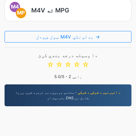
M4
M4V ته MPG
MP
ټول ښودل M4V بدلونکي →
دا وسیله درجه بندي کړئ
☆
☆
☆
☆
☆
رایې
2
/5 -
5.0
د انټرنېټ د شبکې د شبکې
- ستاسو ډومین، سم ترسره شوی. وړیا
محرمیت او DNS شامل دي.