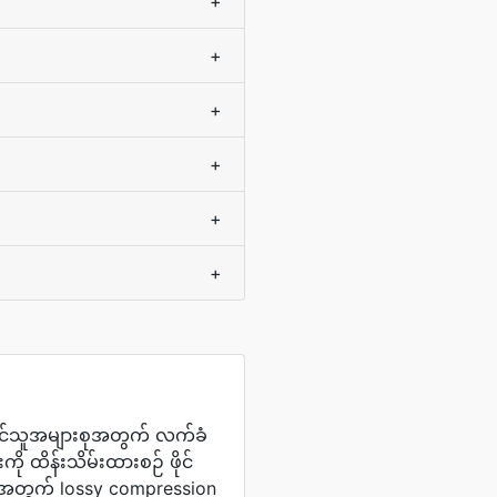
+
+
+
+
+
+
ာင်သူအများစုအတွက် လက်ခံ
 ထိန်းသိမ်းထားစဉ် ဖိုင်
်အတွက် lossy compression