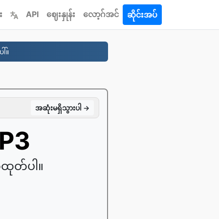
း
API
ဈေးနှုန်း
လော့ဂ်အင်
ဆိုင်းအပ်
ါ်။
အဆုံးမရှိသွားပါ →
MP3
က်ထုတ်ပါ။