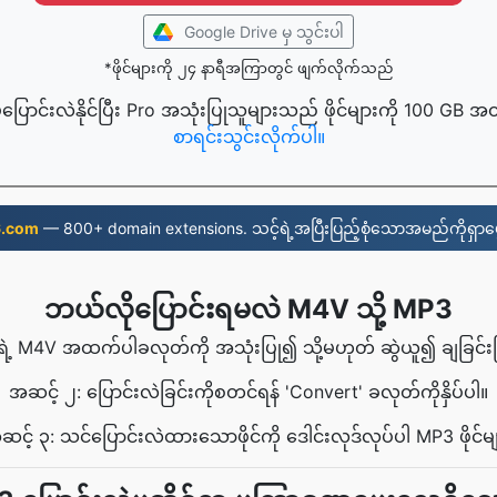
Google Drive မှ သွင်းပါ
*ဖိုင်များကို ၂၄ နာရီအကြာတွင် ဖျက်လိုက်သည်
့ပြောင်းလဲနိုင်ပြီး Pro အသုံးပြုသူများသည် ဖိုင်များကို 100 GB အ
စာရင်းသွင်းလိုက်ပါ။
6.com
— 800+ domain extensions. သင့်ရဲ့အပြီးပြည့်စုံသောအမည်ကိုရှာဖွ
ဘယ်လိုပြောင်းရမလဲ M4V သို့ MP3
ရဲ့ M4V အထက်ပါခလုတ်ကို အသုံးပြု၍ သို့မဟုတ် ဆွဲယူ၍ ချခြင်းဖြင့်
အဆင့် ၂: ပြောင်းလဲခြင်းကိုစတင်ရန် 'Convert' ခလုတ်ကိုနှိပ်ပါ။
င့် ၃: သင်ပြောင်းလဲထားသောဖိုင်ကို ဒေါင်းလုဒ်လုပ်ပါ MP3 ဖိုင်မ