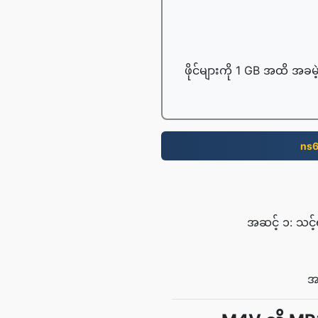
ဖိုင်များကို 1 GB အထိ အခမဲ
ns
အဆင့် ၁: သင့်
အဆ