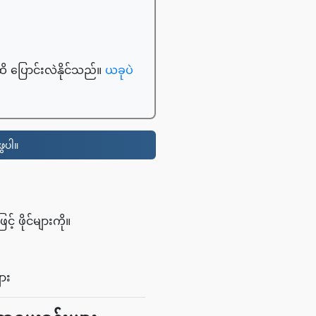
ထိ ပြောင်းလဲနိုင်သည်။
ယခုပဲ
ေပါ။
 ဖိုင်များကို။
ျား