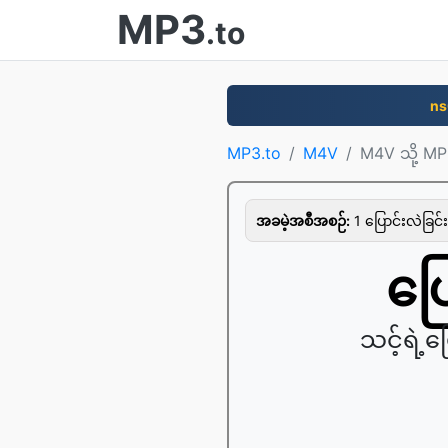
MP3
.to
ns
MP3.to
M4V
M4V သို့ M
အခမဲ့အစီအစဉ်:
1 ပြောင်းလဲခြင်း 
ပြ
သင့်ရဲ့ပ