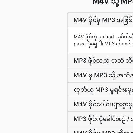
M4V သို့ MP
M4V ဖိုင်မှ MP3 အဖြ
M4V ဖိုင်ကို upload လုပ်ပါန
pass ကိုမရှိပါ၊ MP3 codec ကိ
MP3 ဖိုင်သည် အသံ ဘီတ
M4V မှ MP3 သို့ အသံ
ထုတ်ယူ MP3 မူရင်းနမူ
M4V ဖိုင်ပေါင်းများစွာ
MP3 ဖိုင်ကိုခေါင်းစဉ်