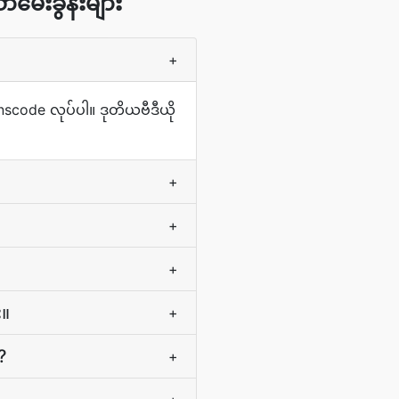
မေးခွန်းများ
+
anscode လုပ်ပါ။ ဒုတိယဗီဒီယို
+
+
+
း။
+
?
+