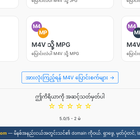
ပြောင်းလဲပါ M4V သို့ JPG
ပြောင်
M4
M4
MP
M
M4V သို့ MPG
M4V 
ပြောင်းလဲပါ M4V သို့ MPG
ပြောင်
အားလုံးကြည့်ရန် M4V ပြောင်းစက်များ →
ဤကိရိယာကို အဆင့်သတ်မှတ်ပါ
☆
☆
☆
☆
☆
5.0
/5 -
2
မဲ
com
— မိနစ်အနည်းငယ်အတွင်းသင်၏ domain ကိုဝယ်. ရှာဖွေ, မှတ်ပုံတင်, l