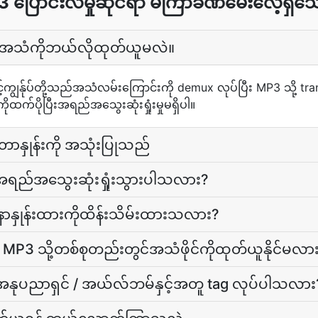
3 ပြောင်းလဲမှုဆိုင်ရာ မကြာခဏမေးလေ့ရှိသော
စ်အသံကိုဘယ်လိုထုတ်ယူမလဲ။
ှင့်ကျွန်ုပ်တို့သည်အသံလမ်းကြောင်းကို demux လုပ်ပြီး MP3 သို့ tr
ုထက်ပိုပြီးအရည်အသွေးဆုံးရှုံးမှုမရှိပါ။
ာနှုန်းကို အသုံးပြုသည်
အရည်အသွေးဆုံးရှုံးသွားပါသလား?
နာနှုန်းထားကိုထိန်းသိမ်းထားသလား?
မှ MP3 သို့တစ်စုတည်းတွင်အသံဖိုင်ကိုထုတ်ယူနိုင်မလာ
 / အနုပညာရှင် / အယ်လ်ဘမ်နှင့်အတူ tag လုပ်ပါသလား