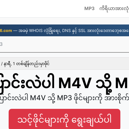
MP3
ကိရိယာအားလုံ
6.com
— အခမဲ့ WHOIS လုံခြုံရေး, DNS နှင့် SSL အားလုံးဒေတာဘေ့စအပေ
P3
/ နာရီ, 1 တစ်ချိန်တည်းမှာဖိုင်
ောင်းလဲပါ M4V သို့ 
ြောင်းလဲပါ M4V သို့ MP3 ဖိုင်များကို အားစို
သင့်ဖိုင်များကို ရွေးချယ်ပါ