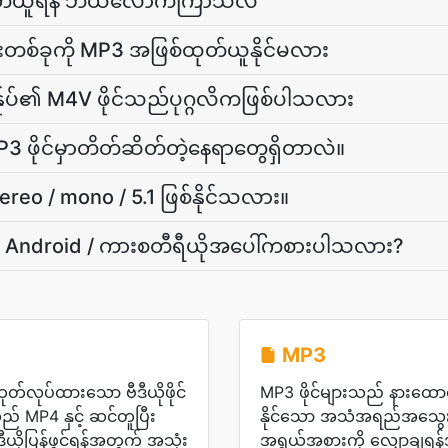
ုထုတ်ယူရန် ဘယ်လောက်ကြာသလဲ
းတစ်ခုကို MP3 အဖြစ်ထုတ်ယူနိုင်မလား
န်ုပ်၏ M4V ဖိုင်သည်ပုဂ္ဂလိကဖြစ်ပါသလား
P3 ဖိုင်မှာတိတ်ဆိတ်တဲ့နေရာတွေရှိတာလဲ။
reo / mono / 5.1 ဖြစ်နိုင်သလား။
/ Android / ကားစတီရီယိုအပေါ်ကစားပါသလား?
MP3
တ်လုပ်ထားသော ဗီဒီယိုဖိုင်
MP3 ဖိုင်များသည် နားထေ
် MP4 နှင့် ဆင်တူပြီး
နိုင်သော အသံအရည်အသွေးကို
ီယိုပြန်ဖွင့်ရန်အတွက် အသုံး
အရွယ်အစားကို လျှော့ချရန