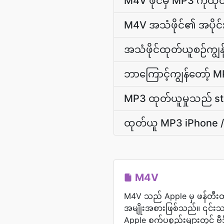
M4V ဖိုင်မှ MP3 ကိ
M4V အသံဖိုင်၏ အပိုင်
အသံဖိုင်ထုတ်ယူစဉ်ကျွ
ဘာကြောင့်ကျွန်တော့် M
MP3 ထုတ်ယူမှုသည် ste
ထုတ်ယူ MP3 iPhone 
M4V
M4V သည် Apple မှ ဖန်တီးထု
အမျိုးအစားဖြစ်သည်။ ၎င်းသည
Apple စက်ပစ္စည်းများတွင် ဗီဒ