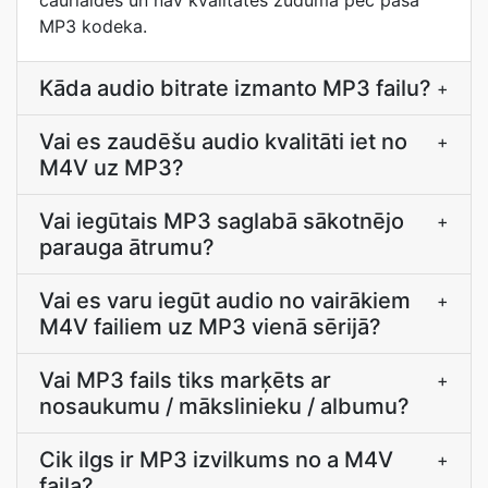
caurlaides un nav kvalitātes zuduma pēc paša
MP3 kodeka.
Kāda audio bitrate izmanto MP3 failu?
+
Vai es zaudēšu audio kvalitāti iet no
+
M4V uz MP3?
Vai iegūtais MP3 saglabā sākotnējo
+
parauga ātrumu?
Vai es varu iegūt audio no vairākiem
+
M4V failiem uz MP3 vienā sērijā?
Vai MP3 fails tiks marķēts ar
+
nosaukumu / mākslinieku / albumu?
Cik ilgs ir MP3 izvilkums no a M4V
+
faila?