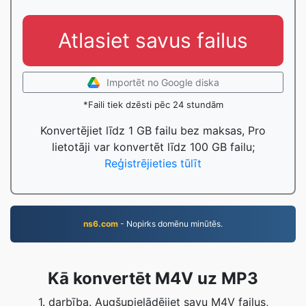
Atlasiet savus failus
Importēt no Google diska
*Faili tiek dzēsti pēc 24 stundām
Konvertējiet līdz 1 GB failu bez maksas, Pro
lietotāji var konvertēt līdz 100 GB failu;
Reģistrējieties tūlīt
ns6.com
- Nopirks domēnu minūtēs.
Kā konvertēt M4V uz MP3
1. darbība. Augšupielādējiet savu M4V failus,