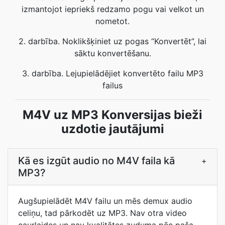
izmantojot iepriekš redzamo pogu vai velkot un
nometot.
2. darbība. Noklikšķiniet uz pogas “Konvertēt”, lai
sāktu konvertēšanu.
3. darbība. Lejupielādējiet konvertēto failu MP3
failus
M4V uz MP3 Konversijas bieži
uzdotie jautājumi
Kā es izgūt audio no M4V faila kā
+
MP3?
Augšupielādēt M4V failu un mēs demux audio
celiņu, tad pārkodēt uz MP3. Nav otra video