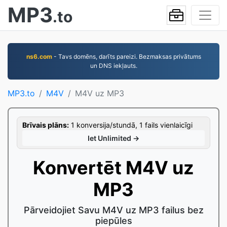
MP3
.to
ns6.com
- Tavs domēns, darīts pareizi. Bezmaksas privātums
un DNS iekļauts.
MP3.to
M4V
M4V uz MP3
Brīvais plāns:
1 konversija/stundā, 1 fails vienlaicīgi
Iet Unlimited →
Konvertēt M4V uz
MP3
Pārveidojiet Savu M4V uz MP3 failus bez
piepūles