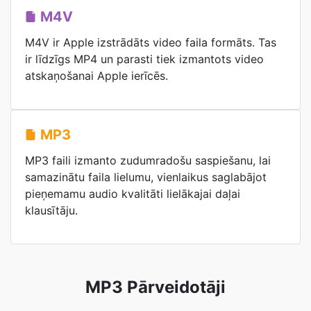
M4V
M4V ir Apple izstrādāts video faila formāts. Tas
ir līdzīgs MP4 un parasti tiek izmantots video
atskaņošanai Apple ierīcēs.
MP3
MP3 faili izmanto zudumradošu saspiešanu, lai
samazinātu faila lielumu, vienlaikus saglabājot
pieņemamu audio kvalitāti lielākajai daļai
klausītāju.
MP3 Pārveidotāji