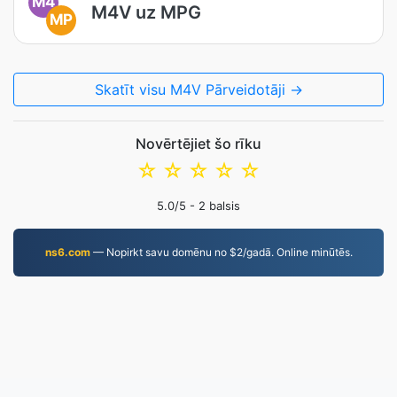
M4
M4V uz MPG
MP
Skatīt visu M4V Pārveidotāji →
Novērtējiet šo rīku
☆
☆
☆
☆
☆
5.0
/5 -
2
balsis
ns6.com
— Nopirkt savu domēnu no $2/gadā. Online minūtēs.