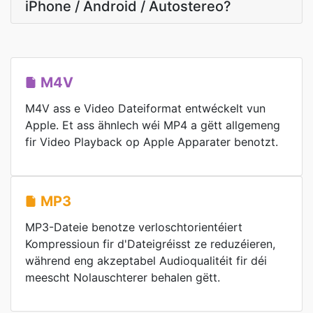
iPhone / Android / Autostereo?
M4V
M4V ass e Video Dateiformat entwéckelt vun
Apple. Et ass ähnlech wéi MP4 a gëtt allgemeng
fir Video Playback op Apple Apparater benotzt.
MP3
MP3-Dateie benotze verloschtorientéiert
Kompressioun fir d'Dateigréisst ze reduzéieren,
während eng akzeptabel Audioqualitéit fir déi
meescht Nolauschterer behalen gëtt.