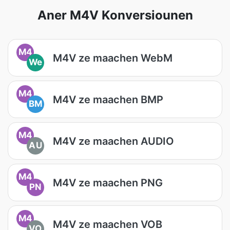
Aner M4V Konversiounen
M4
M4V ze maachen WebM
We
M4
M4V ze maachen BMP
BM
M4
M4V ze maachen AUDIO
AU
M4
M4V ze maachen PNG
PN
M4
M4V ze maachen VOB
VO