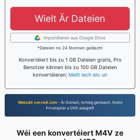
Wielt Är Dateien
Importéieren aus Google Drive
*Dateien no 24 Stonnen geläscht
Konvertéiert bis zu 1 GB Dateien gratis, Pro
Benotzer kënnen bis zu 100 GB Dateien
konvertéieren;
Mellt Iech elo un
Websäit vun ns6.com
- Är Domain, richteg gemaach. Gratis
Privatsphär a DNS abegraff.
Wéi een konvertéiert M4V ze