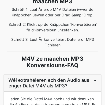
maachen MP3
Schrëtt 1: Luet Är erop M4V Dateien iwwer de
Knäppchen uewen oder per Drag &amp; Drop.
Schrëtt 2: Klickt op de Knäppchen 'Konvertéieren'
fir d'Konversioun unzefänken.
Schrëtt 3: Luet Är konvertéiert Datei erof MP3
Fichieren
M4V ze maachen MP3
Konversiouns-FAQ
Wéi extrahéieren ech den Audio aus
+
enger Datei M4V als MP3?
Laden Sie die Datei M4V hoch und wir demuxen
die Audiospur, dann transcodieren sie zu MP3. Es