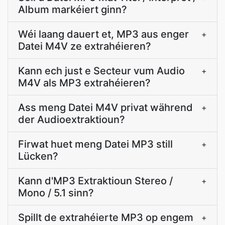
Album markéiert ginn?
Wéi laang dauert et, MP3 aus enger
+
Datei M4V ze extrahéieren?
Kann ech just e Secteur vum Audio
+
M4V als MP3 extrahéieren?
Ass meng Datei M4V privat während
+
der Audioextraktioun?
Firwat huet meng Datei MP3 still
+
Lücken?
Kann d'MP3 Extraktioun Stereo /
+
Mono / 5.1 sinn?
Spillt de extrahéierte MP3 op engem
+