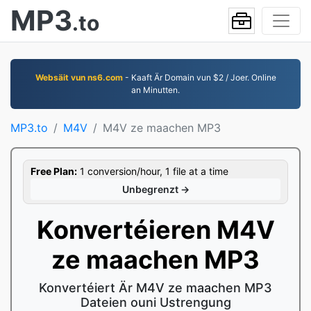
MP3
.to
Websäit vun ns6.com
- Kaaft Är Domain vun $2 / Joer. Online
an Minutten.
MP3.to
M4V
M4V ze maachen MP3
Free Plan:
1 conversion/hour, 1 file at a time
Unbegrenzt →
Konvertéieren M4V
ze maachen MP3
Konvertéiert Är M4V ze maachen MP3
Dateien ouni Ustrengung