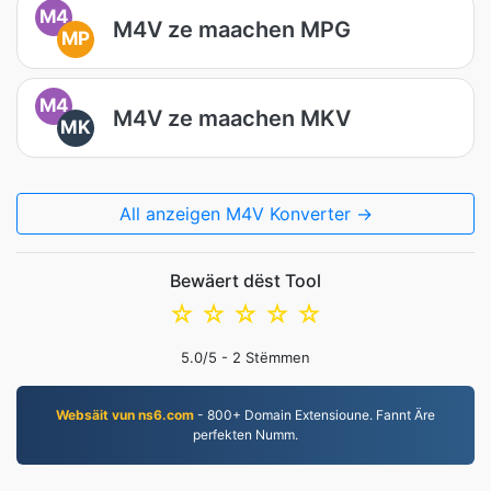
M4
M4V ze maachen MPG
MP
M4
M4V ze maachen MKV
MK
All anzeigen M4V Konverter →
Bewäert dëst Tool
☆
☆
☆
☆
☆
5.0
/5 -
2
Stëmmen
Websäit vun ns6.com
- 800+ Domain Extensioune. Fannt Äre
perfekten Numm.