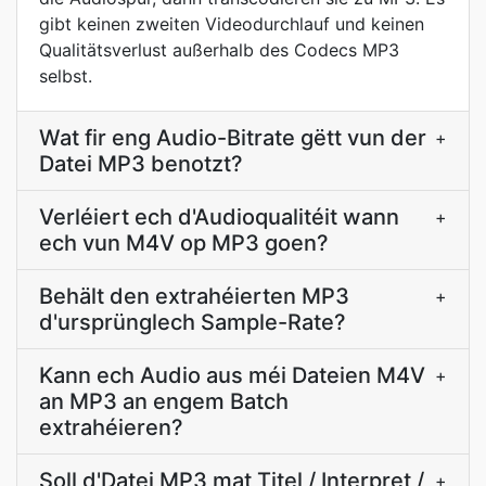
gibt keinen zweiten Videodurchlauf und keinen
Qualitätsverlust außerhalb des Codecs MP3
selbst.
Wat fir eng Audio-Bitrate gëtt vun der
+
Datei MP3 benotzt?
Verléiert ech d'Audioqualitéit wann
+
ech vun M4V op MP3 goen?
Behält den extrahéierten MP3
+
d'ursprünglech Sample-Rate?
Kann ech Audio aus méi Dateien M4V
+
an MP3 an engem Batch
extrahéieren?
Soll d'Datei MP3 mat Titel / Interpret /
+