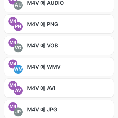
M4V 에 AUDIO
AU
M4
M4V 에 PNG
PN
M4
M4V 에 VOB
VO
M4
M4V 에 WMV
WM
M4
M4V 에 AVI
AV
M4
M4V 에 JPG
JP