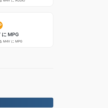
 M4V に AUDIO
P
 に MPG
 M4V に MPG