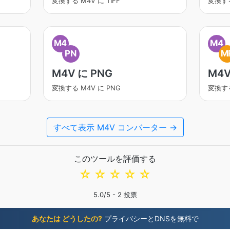
変換する M4V に TIFF
変換する
M4
M4
PN
M
M4V に PNG
M4V
変換する M4V に PNG
変換する
すべて表示 M4V コンバーター →
このツールを評価する
☆
☆
☆
☆
☆
5.0
/5 -
2
投票
あなたは どうしたの?
プライバシーとDNSを無料で