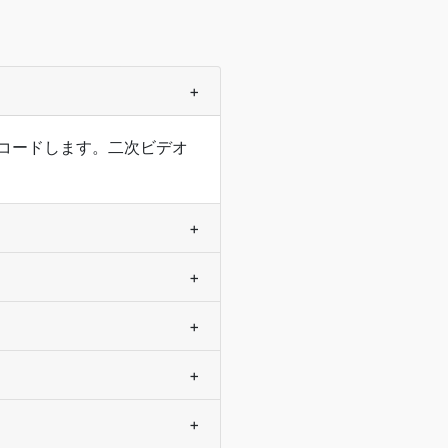
+
スコードします。二次ビデオ
+
+
+
？
+
+