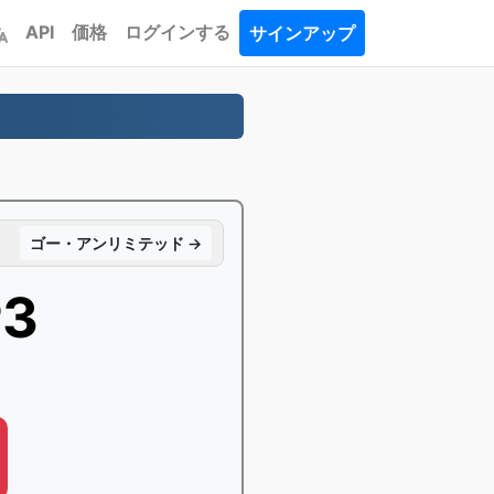
API
価格
ログインする
サインアップ
ゴー・アンリミテッド →
3
に