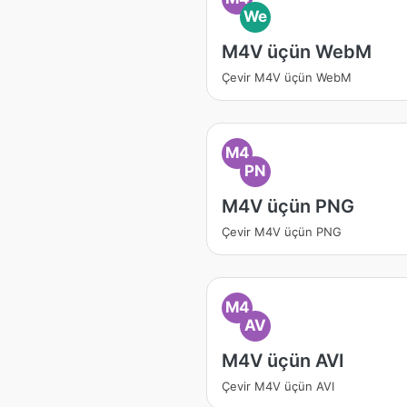
We
M4V üçün WebM
Çevir M4V üçün WebM
M4
PN
M4V üçün PNG
Çevir M4V üçün PNG
M4
AV
M4V üçün AVI
Çevir M4V üçün AVI