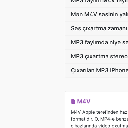
MP3 faylını M4V fayl
Mən M4V səsinin yaln
Səs çıxartma zamanı
MP3 faylımda niyə sə
MP3 çıxartma stereo /
Çıxarılan MP3 iPhone
M4V
M4V Apple tərəfindən hazı
formatıdır. O, MP4-ə bənz
cihazlarında video oxutmaq