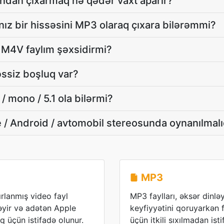
ından çıxarmaq nə qədər vaxt aparır?
ız bir hissəsini MP3 olaraq çıxara bilərəmmi?
 M4V faylım şəxsidirmi?
ssiz boşluq var?
 mono / 5.1 ola bilərmi?
 / Android / avtomobil stereosunda oynanılmalı
MP3
rlanmış video fayl
MP3 faylları, əksər dinlə
əyir və adətən Apple
keyfiyyətini qoruyarkən 
 üçün istifadə olunur.
üçün itkili sıxılmadan isti