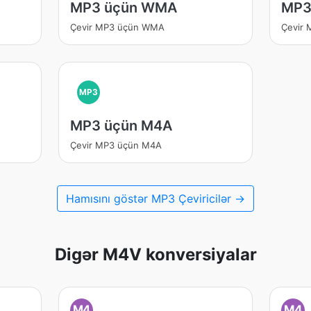
MP3 üçün WMA
MP3
Çevir MP3 üçün WMA
Çevir 
MP3
MP3 üçün M4A
Çevir MP3 üçün M4A
Hamısını göstər MP3 Çeviricilər →
Digər M4V konversiyalar
M4
M4