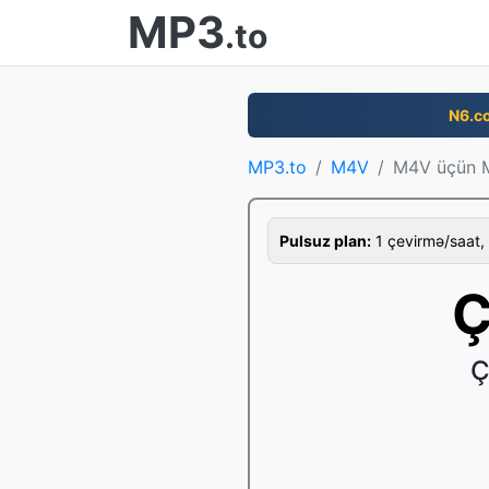
MP3
.to
N6.c
MP3.to
M4V
M4V üçün 
Pulsuz plan:
1 çevirmə/saat, 
Ç
Ç