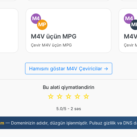
M4
M4
MP
M
M4V üçün MPG
M4V
Çevir M4V üçün MPG
Çevir
Hamısını göstər M4V Çeviricilər →
Bu aləti qiymətləndirin
☆
☆
☆
☆
☆
5.0
/5 -
2
səs
om
— Domeninizin adıdır, düzgün işlənmişdir. Pulsuz gizlilik və DNS da