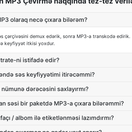
 MP3 Çevirmə haqqında tez-tez verilə
P3 olaraq necə çıxara bilərəm?
səs çərçivəsini demux edərik, sonra MP3-a transkodə ediri
ə keyfiyyət itkisi yoxdur.
trate-ni istifadə edir?
də səs keyfiyyətimi itirəcəmmi?
al nümunə dərəcəsini saxlayırmı?
an səsi bir paketdə MP3-a çıxara bilərəmmi?
ifaçı / albom ilə etiketlənməsi lazımdırmı?