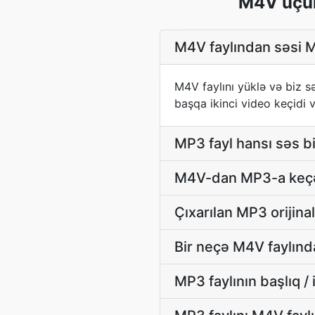
M4V üçün
M4V faylından səsi M
M4V faylını yüklə və biz 
başqa ikinci video keçidi v
MP3 fayl hansı səs bi
M4V-dan MP3-a keçən
Çıxarılan MP3 orijin
Bir neçə M4V faylınd
MP3 faylının başlıq / 