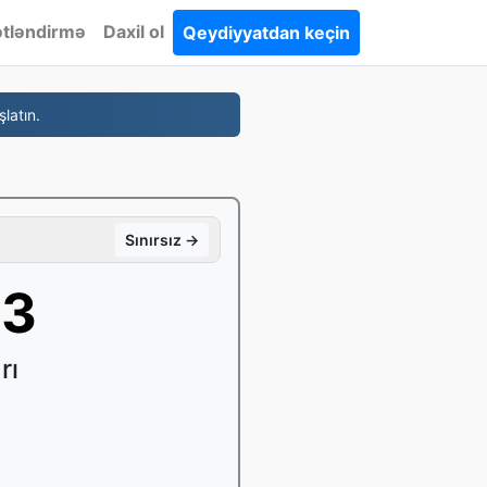
tləndirmə
Daxil ol
Qeydiyyatdan keçin
latın.
Sınırsız →
P3
rı