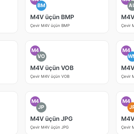
BM
A
M4V üçün BMP
M4V
Çevir M4V üçün BMP
Çevir
M4
M4
VO
W
M4V üçün VOB
M4V
Çevir M4V üçün VOB
Çevir
M4
M4
JP
J
M4V üçün JPG
M4V
Çevir M4V üçün JPG
Çevir