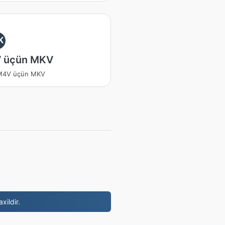
K
 üçün MKV
 M4V üçün MKV
xildir.