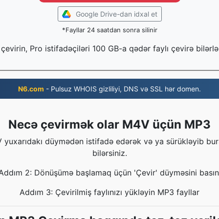
Google Drive-dan idxal et
*Fayllar 24 saatdan sonra silinir
çevirin, Pro istifadəçiləri 100 GB-a qədər faylı çevirə bilərlə
N6.com
- Pulsuz WHOIS gizliliyi, DNS və SSL hər domen.
Necə çevirmək olar M4V üçün MP3
 yuxarıdakı düymədən istifadə edərək və ya sürükləyib bur
bilərsiniz.
Addım 2: Dönüşümə başlamaq üçün 'Çevir' düyməsini basın
Addım 3: Çevirilmiş faylınızı yükləyin MP3 fayllar