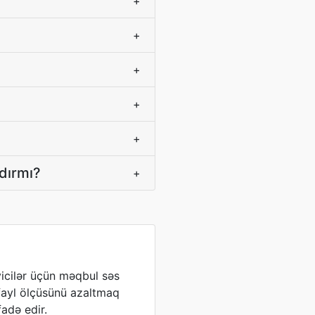
+
+
+
+
+
dırmı?
+
yicilər üçün məqbul səs
fayl ölçüsünü azaltmaq
fadə edir.