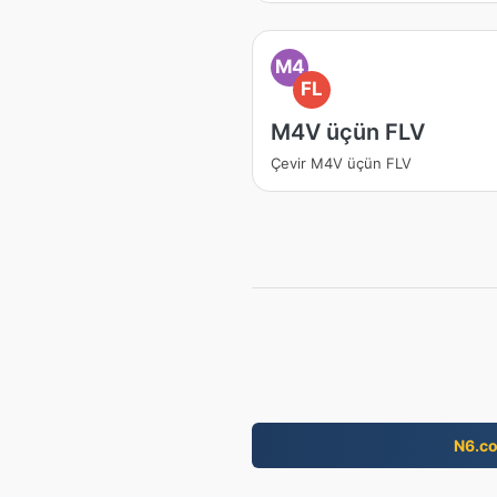
M4
FL
M4V üçün FLV
Çevir M4V üçün FLV
N6.c