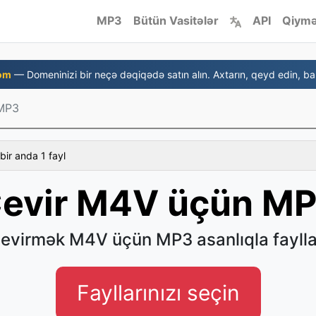
MP3
Bütün Vasitələr
API
Qiymə
om
— Domeninizi bir neçə dəqiqədə satın alın. Axtarın, qeyd edin, baş
MP3
bir anda 1 fayl
evir M4V üçün M
evirmək M4V üçün MP3 asanlıqla faylla
Fayllarınızı seçin