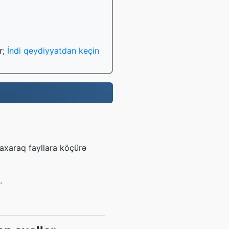
r;
İndi qeydiyyatdan keçin
axaraq fayllara köçürə
.