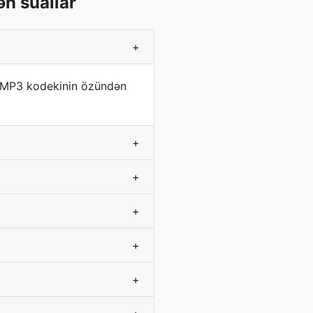
n suallar
+
k. MP3 kodekinin özündən
+
+
+
+
+