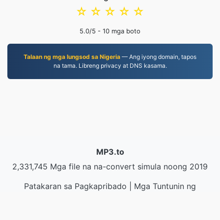
☆
☆
☆
☆
☆
5.0
/5 -
10
mga boto
Talaan ng mga lungsod sa Nigeria
— Ang iyong domain, tapos
na tama. Libreng privacy at DNS kasama.
MP3.to
2,331,745 Mga file na na-convert simula noong 2019
Patakaran sa Pagkapribado
|
Mga Tuntunin ng
Serbisyo
|
Tungkol sa amin
|
Makipag-ugnayan sa
Amin
|
API
|
Mga halimbawa
|
Mag-install ng App