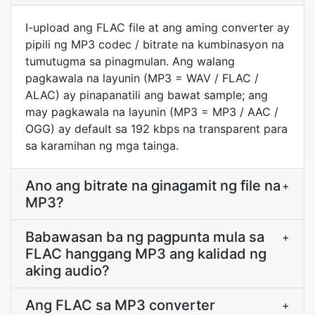
I-upload ang FLAC file at ang aming converter ay
pipili ng MP3 codec / bitrate na kumbinasyon na
tumutugma sa pinagmulan. Ang walang
pagkawala na layunin (MP3 = WAV / FLAC /
ALAC) ay pinapanatili ang bawat sample; ang
may pagkawala na layunin (MP3 = MP3 / AAC /
OGG) ay default sa 192 kbps na transparent para
sa karamihan ng mga tainga.
Ano ang bitrate na ginagamit ng file na
+
MP3?
Babawasan ba ng pagpunta mula sa
+
FLAC hanggang MP3 ang kalidad ng
aking audio?
Ang FLAC sa MP3 converter
+