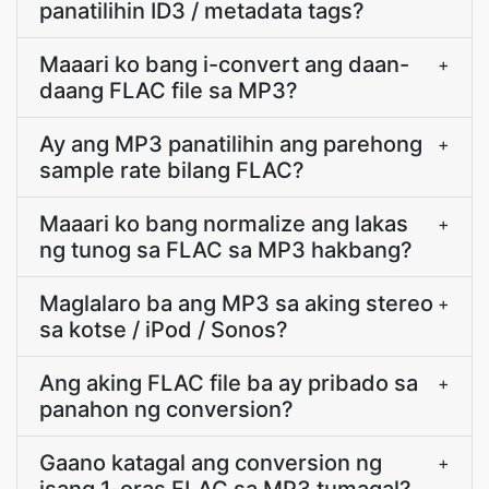
panatilihin ID3 / metadata tags?
Maaari ko bang i-convert ang daan-
+
daang FLAC file sa MP3?
Ay ang MP3 panatilihin ang parehong
+
sample rate bilang FLAC?
Maaari ko bang normalize ang lakas
+
ng tunog sa FLAC sa MP3 hakbang?
Maglalaro ba ang MP3 sa aking stereo
+
sa kotse / iPod / Sonos?
Ang aking FLAC file ba ay pribado sa
+
panahon ng conversion?
Gaano katagal ang conversion ng
+