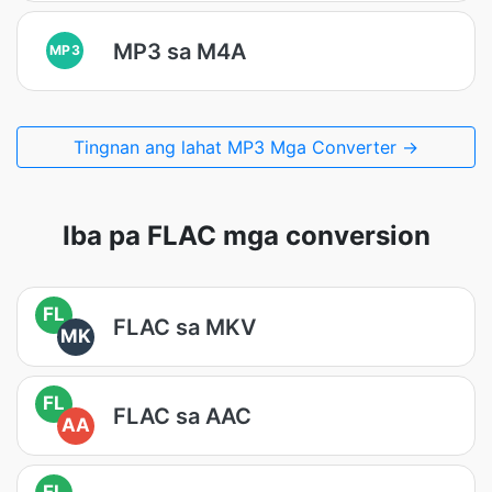
MP3 sa M4A
MP3
Tingnan ang lahat MP3 Mga Converter →
Iba pa FLAC mga conversion
FL
FLAC sa MKV
MK
FL
FLAC sa AAC
AA
FL