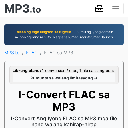
MP3
.to
Talaan ng mga lungsod sa Nigeria
— Bumili ng iyong domain
sa loob ng ilang minuto. Maghanap, mag-register, mag-launch.
MP3.to
FLAC
FLAC sa MP3
Libreng plano:
1 conversion / oras, 1 file sa isang oras
Pumunta sa walang limitasyong →
I-Convert FLAC sa
MP3
I-Convert Ang Iyong FLAC sa MP3 mga file
nang walang kahirap-hirap