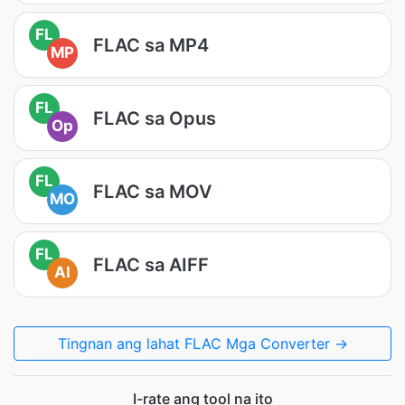
FL
FLAC sa MP4
MP
FL
FLAC sa Opus
Op
FL
FLAC sa MOV
MO
FL
FLAC sa AIFF
AI
Tingnan ang lahat FLAC Mga Converter →
I-rate ang tool na ito