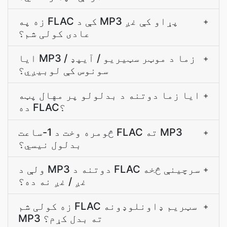
زه په FLAC کې د MP3 پړاو کې غږ
+
عادی کولی شم؟
ایا MP3 زما د موټر سټیریو / آیپډ /
+
سونوس کې لوبیږي؟
ایا زما دوتنه د بدلولو پر مهال پټه
+
ده FLAC؟
څومره وخت د 1-ساعت FLAC ته MP3
+
بدلول نیسي؟
ولې د MP3 دوتنه د FLAC سرچینې څخه
+
غږ / غږ نه ده؟
زه کولی شم FLAC سټریم ډاونلوډونه
+
MP3 ته بدل کړم؟