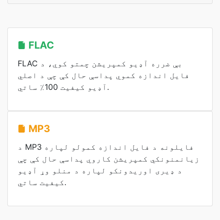
FLAC
FLAC بې ضرره آډیو کمپریشن چمتو کوي، د
فایل اندازه کموي پداسې حال کې چې د اصلي
آډیو کیفیت 100٪ ساتي.
MP3
د MP3 فایلونه د فایل اندازه کمولو لپاره
زیانمنونکي کمپریشن کاروي پداسې حال کې چې
د ډیری اوریدونکو لپاره د منلو وړ آډیو
کیفیت ساتي.