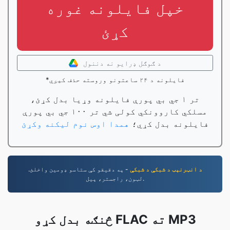
خپل فایلونه غوره
کړئ
د ګوګل ډرایو نه دننول
*فایلونه د ۲۴ ساعتونو وروسته حذف کیږي
تر ۱ جي بي پورې فایلونه وړیا بدل کړئ،
مسلکي کاروونکي کولی شي تر ۱۰۰ جي بي پورې
فایلونه بدل کړي؛
همدا اوس نوم لیکنه وکړئ
د انټرنېټ د شبکې د شبکې
- په دقیقو کې ستاسو ډومین واخلئ.
لټون، راجستر، پیل.
څنګه بدل کړو FLAC ته MP3