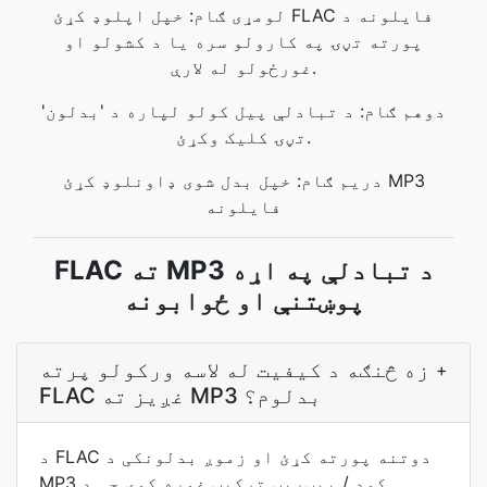
لومړی ګام: خپل اپلوډ کړئ FLAC فایلونه د
پورته تڼۍ په کارولو سره یا د کشولو او
غورځولو له لارې.
دوهم ګام: د تبادلې پیل کولو لپاره د 'بدلون'
تڼۍ کلیک وکړئ.
دریم ګام: خپل بدل شوی ډاونلوډ کړئ MP3
فایلونه
FLAC ته MP3 د تبادلې په اړه
پوښتنې او ځوابونه
زه څنګه د کیفیت له لاسه ورکولو پرته
+
FLAC غږیز ته MP3 بدلوم؟
د FLAC دوتنه پورته کړئ او زموږ بدلونکی د
MP3 کوډ / بیټریټ ترکیب غوره کوي چې د