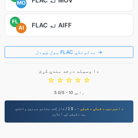
FLAC ته MOV
MO
FL
FLAC ته AIFF
AI
ټول ښودل FLAC بدلونکي →
دا وسیله درجه بندي کړئ
☆
☆
☆
☆
☆
رایې
10
/5 -
5.0
د انټرنېټ د شبکې د شبکې
- د $ 2 / کال څخه ستاسو ډومین واخلئ.
په دقیقو کې آنلاین.