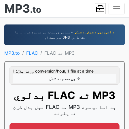
MP3
.to
د انټرنېټ د شبکې د شبکې
- ستاسو ډومین، سم ترسره شوی. وړیا
محرمیت او DNS شامل دي.
FLAC ته MP3
FLAC
MP3.to
1 conversion/hour, 1 file at a time
وړيا پلان:
بې‌محدوده تلل →
بدلوي FLAC ته MP3
خپل بدل کړئ FLAC ته MP3 په اسانۍ سره
فایلونه