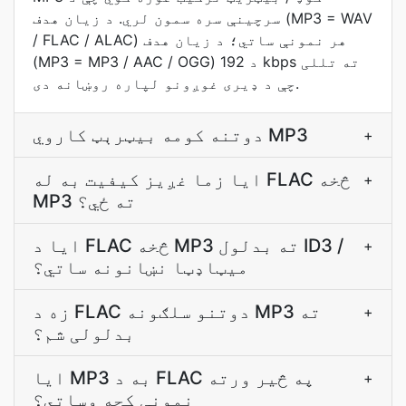
سرچینې سره سمون لري. د زیان هدف (MP3 = WAV
/ FLAC / ALAC) هر نمونې ساتي؛ د زیان هدف
(MP3 = MP3 / AAC / OGG) د 192 kbps ته تللی
چې د ډیری غوږونو لپاره روښانه دی.
دوتنه کومه بيټرېټ کاروي MP3
+
ایا زما غږيز کیفیت به له FLAC څخه
+
MP3 ته ځي؟
ایا د FLAC څخه MP3 ته بدلول ID3 /
+
ميټاډټا نښانونه ساتي؟
زه د FLAC دوتنو سلګونه MP3 ته
+
بدلولی شم؟
ایا MP3 به د FLAC په څیر ورته
+
نمونې کچه وساتي؟