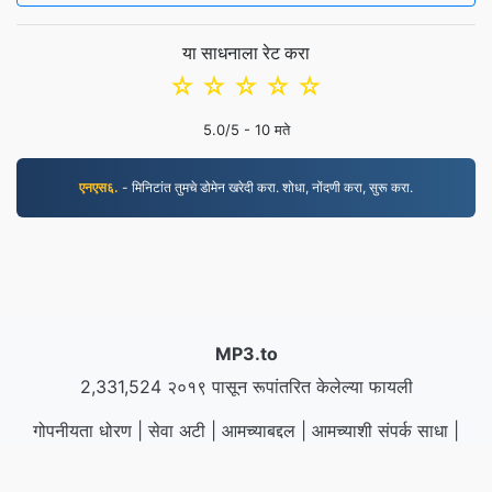
या साधनाला रेट करा
☆
☆
☆
☆
☆
5.0
/5 -
10
मते
एनएस६.
- मिनिटांत तुमचे डोमेन खरेदी करा. शोधा, नोंदणी करा, सुरू करा.
MP3.to
2,331,524 २०१९ पासून रूपांतरित केलेल्या फायली
गोपनीयता धोरण
|
सेवा अटी
|
आमच्याबद्दल
|
आमच्याशी संपर्क साधा
|
API
|
नमूने
|
अनुप्रयोग प्रतिष्ठापीत करा
© 2026 MP3.to
|
VPS.org
LLC | यांनी बनवले
nadermx