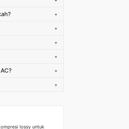
+
kah?
+
+
+
+
LAC?
+
+
ompresi lossy untuk