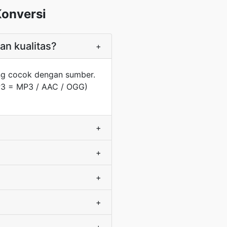
onversi
n kualitas?
+
ng cocok dengan sumber.
MP3 = MP3 / AAC / OGG)
+
+
+
+