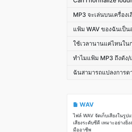
Can I normalize loud
MP3 จะเล่นบนเครื่องเส
แฟ้ม WAV ของฉันเป็นส
ใช้เวลานานแค่ไหนในก
ทำไมแฟ้ม MP3 ถึงดัง/เ
ฉันสามารถแปลงการดาว
WAV
ไฟล์ WAV จัดเก็บเสียงในรูปแ
เสียงระดับซีดี เหมาะอย่างยิ่
มืออาชีพ