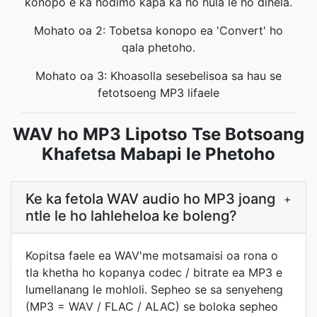
konopo e ka hodimo kapa ka ho hula le ho dihela.
Mohato oa 2: Tobetsa konopo ea 'Convert' ho
qala phetoho.
Mohato oa 3: Khoasolla sesebelisoa sa hau se
fetotsoeng MP3 lifaele
WAV ho MP3 Lipotso Tse Botsoang
Khafetsa Mabapi le Phetoho
Ke ka fetola WAV audio ho MP3 joang
+
ntle le ho lahleheloa ke boleng?
Kopitsa faele ea WAV'me motsamaisi oa rona o
tla khetha ho kopanya codec / bitrate ea MP3 e
lumellanang le mohloli. Sepheo se sa senyeheng
(MP3 = WAV / FLAC / ALAC) se boloka sepheo