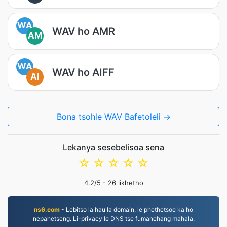
WA
WAV ho AMR
AM
WA
WAV ho AIFF
AI
Bona tsohle WAV Bafetoleli →
Lekanya sesebelisoa sena
☆
☆
☆
☆
☆
4.2
/5 -
26
likhetho
ns6.com
- Lebitso la hau la domain, le phethetsoe ka ho
nepahetseng. Li-privacy le DNS tse fumanehang mahala.