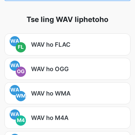
Tse ling WAV liphetoho
WA
WAV ho FLAC
FL
WA
WAV ho OGG
OG
WA
WAV ho WMA
WM
WA
WAV ho M4A
M4