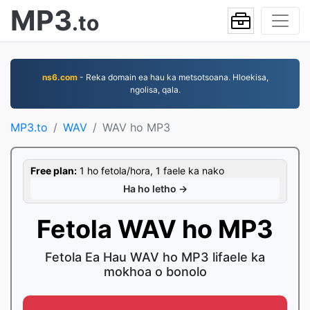
MP3
.to
ns6.com
- Reka domain ea hau ka metsotsoana. Hloekisa,
ngolisa, qala.
MP3.to
WAV
WAV ho MP3
Free plan:
1 ho fetola/hora, 1 faele ka nako
Ha ho letho →
Fetola WAV ho MP3
Fetola Ea Hau WAV ho MP3 lifaele ka
mokhoa o bonolo