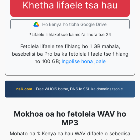
Khetha lifaele tsa hau
Ho kenya ho tloha Google Drive
*Lifaele li hlakotsoe ka mor'a lihora tse 24
Fetolela lifaele tse fihlang ho 1 GB mahala,
basebelisi ba Pro ba ka fetolela lifaele tse fihlang
ho 100 GB;
Ingolise hona joale
ns6.com
- Free WHOIS botho, DNS le SSL ka domains tsohle.
Mokhoa oa ho fetolela WAV ho
MP3
Mohato oa 1: Kenya ea hau WAV difaele o sebedisa