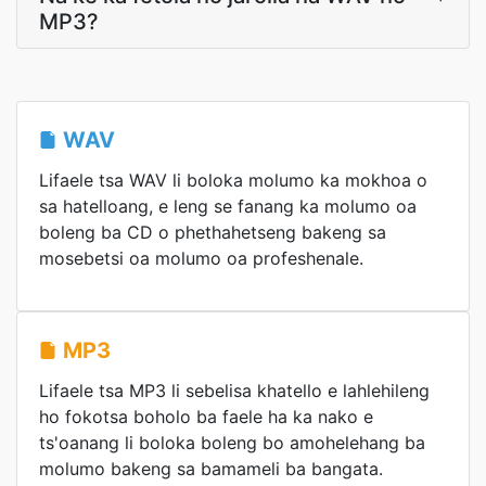
MP3?
WAV
Lifaele tsa WAV li boloka molumo ka mokhoa o
sa hatelloang, e leng se fanang ka molumo oa
boleng ba CD o phethahetseng bakeng sa
mosebetsi oa molumo oa profeshenale.
MP3
Lifaele tsa MP3 li sebelisa khatello e lahlehileng
ho fokotsa boholo ba faele ha ka nako e
ts'oanang li boloka boleng bo amohelehang ba
molumo bakeng sa bamameli ba bangata.