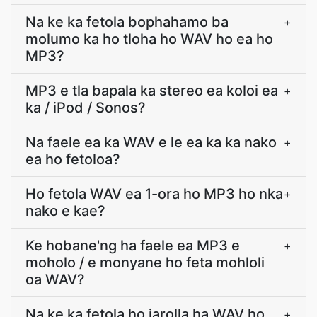
Na ke ka fetola bophahamo ba
+
molumo ka ho tloha ho WAV ho ea ho
MP3?
MP3 e tla bapala ka stereo ea koloi ea
+
ka / iPod / Sonos?
Na faele ea ka WAV e le ea ka ka nako
+
ea ho fetoloa?
Ho fetola WAV ea 1-ora ho MP3 ho nka
+
nako e kae?
Ke hobane'ng ha faele ea MP3 e
+
moholo / e monyane ho feta mohloli
oa WAV?
Na ke ka fetola ho jarolla ha WAV ho
+