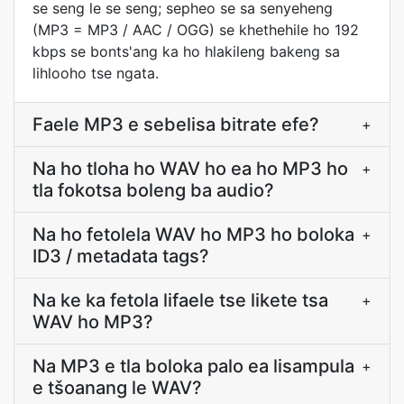
se seng le se seng; sepheo se sa senyeheng
(MP3 = MP3 / AAC / OGG) se khethehile ho 192
kbps se bonts'ang ka ho hlakileng bakeng sa
lihlooho tse ngata.
Faele MP3 e sebelisa bitrate efe?
+
Na ho tloha ho WAV ho ea ho MP3 ho
+
tla fokotsa boleng ba audio?
Na ho fetolela WAV ho MP3 ho boloka
+
ID3 / metadata tags?
Na ke ka fetola lifaele tse likete tsa
+
WAV ho MP3?
Na MP3 e tla boloka palo ea lisampula
+
e tšoanang le WAV?