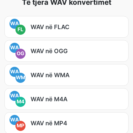
Të tjera WAV konvertimet
WA
WAV në FLAC
FL
WA
WAV në OGG
OG
WA
WAV në WMA
WM
WA
WAV në M4A
M4
WA
WAV në MP4
MP