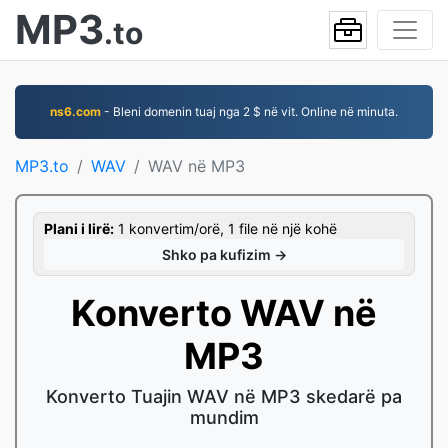
MP3
.to
ns6.com
- Bleni domenin tuaj nga 2 $ në vit. Online në minuta.
MP3.to
WAV
WAV në MP3
Plani i lirë:
1 konvertim/orë, 1 file në një kohë
Shko pa kufizim →
Konverto WAV në
MP3
Konverto Tuajin WAV në MP3 skedarë pa
mundim