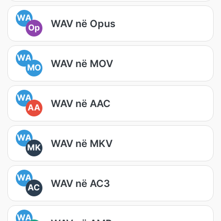
WA
WAV në Opus
Op
WA
WAV në MOV
MO
WA
WAV në AAC
AA
WA
WAV në MKV
MK
WA
WAV në AC3
AC
WA