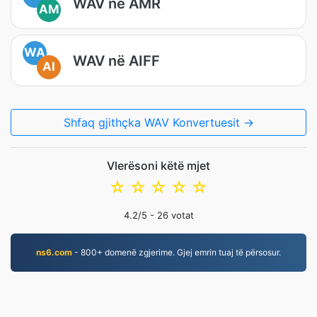
WAV në AMR
AM
WA
WAV në AIFF
AI
Shfaq gjithçka WAV Konvertuesit →
Vlerësoni këtë mjet
☆
☆
☆
☆
☆
4.2
/5 -
26
votat
ns6.com
- 800+ domenë zgjerime. Gjej emrin tuaj të përsosur.