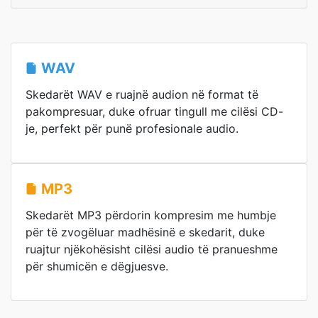
WAV
Skedarët WAV e ruajnë audion në format të
pakompresuar, duke ofruar tingull me cilësi CD-
je, perfekt për punë profesionale audio.
MP3
Skedarët MP3 përdorin kompresim me humbje
për të zvogëluar madhësinë e skedarit, duke
ruajtur njëkohësisht cilësi audio të pranueshme
për shumicën e dëgjuesve.