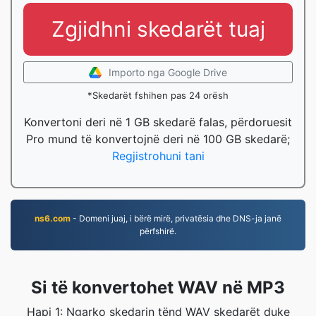
Zgjidhni skedarët tuaj
Importo nga Google Drive
*Skedarët fshihen pas 24 orësh
Konvertoni deri në 1 GB skedarë falas, përdoruesit
Pro mund të konvertojnë deri në 100 GB skedarë;
Regjistrohuni tani
ns6.com
- Domeni juaj, i bërë mirë, privatësia dhe DNS-ja janë
përfshirë.
Si të konvertohet WAV në MP3
Hapi 1: Ngarko skedarin tënd WAV skedarët duke