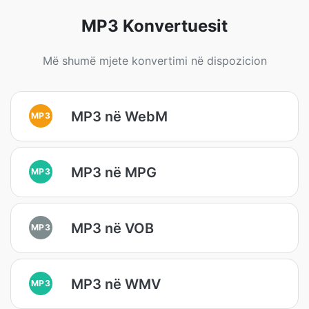
MP3 Konvertuesit
Më shumë mjete konvertimi në dispozicion
MP3 në WebM
MP3
MP3 në MPG
MP3
MP3 në VOB
MP3
MP3 në WMV
MP3