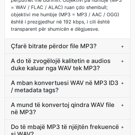
përputhet me burimin. Objektivi pa humbje (MP3
= WAV / FLAC / ALAC) ruan çdo shembull;
objektivi me humbje (MP3 = MP3 / AAC / OGG)
është i prezgjedhur në 192 kbps, i cili është
transparent për shumicën e dëgjuesve.
Çfarë bitrate përdor file MP3?
+
A do të zvogëlojë kalitetin e audios
+
duke kaluar nga WAV tek MP3?
A mban konvertuesi WAV në MP3 ID3
+
/ metadata tags?
A mund të konvertoj qindra WAV file
+
në MP3?
Do të mbajë MP3 të njëjtën frekuencë
+
si WAV?