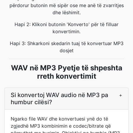
përdorur butonin më sipër ose me anë të zvarritjes
dhe lëshimit.
Hapi 2: Klikoni butonin 'Konverto' për të filluar
konvertimin.
Hapi 3: Shkarkoni skedarin tuaj të konvertuar MP3
dosjet
WAV në MP3 Pyetje të shpeshta
rreth konvertimit
Si konvertoj WAV audio në MP3 pa
+
humbur cilësi?
Ngarko file WAV dhe konvertuesi ynë do të
zgjedhë MP3 kombinimin e codec/bitrate që