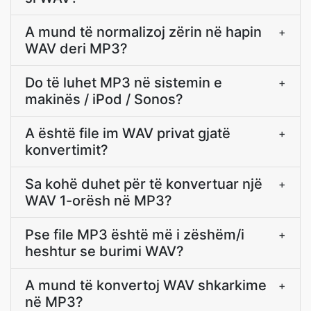
A mund të normalizoj zërin në hapin
+
WAV deri MP3?
Do të luhet MP3 në sistemin e
+
makinës / iPod / Sonos?
A është file im WAV privat gjatë
+
konvertimit?
Sa kohë duhet për të konvertuar një
+
WAV 1-orësh në MP3?
Pse file MP3 është më i zëshëm/i
+
heshtur se burimi WAV?
A mund të konvertoj WAV shkarkime
+
në MP3?