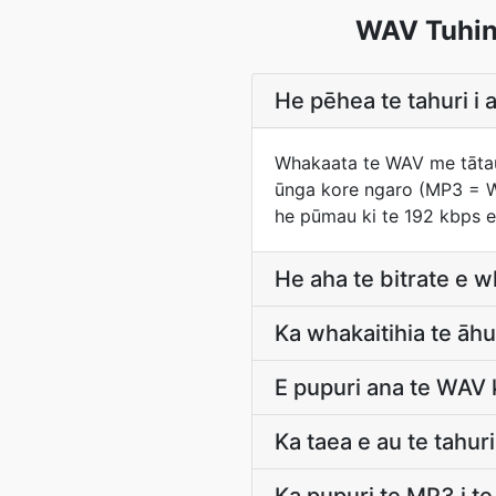
WAV Tuhin
He pēhea te tahuri i 
Whakaata te WAV me tātau 
ūnga kore ngaro (MP3 = W
he pūmau ki te 192 kbps 
He aha te bitrate e 
Ka whakaitihia te āh
E pupuri ana te WAV 
Ka taea e au te tahu