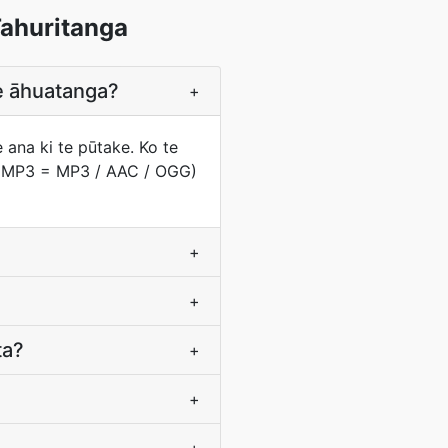
ahuritanga
te āhuatanga?
+
 ana ki te pūtake. Ko te
o (MP3 = MP3 / AAC / OGG)
+
+
ta?
+
+