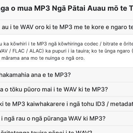
ga o mua MP3 Ngā Pātai Auau mō te T
a au i te WAV oro ki te MP3 me te kore e ngaro 
ka kōwhiri i te MP3 ngā kōwhiringa codec / bitrate e ōrite
AV / FLAC / ALAC) ka pupuri i ia tauira; ko te ūnga ngar
e mārama ana mo te nuinga o ngā oro.
whakamahia ana e te MP3?
ua o tōku pūoro mai i te WAV ki te MP3?
ki te MP3 kaiwhakarere i ngā tohu ID3 / metada
ri i ngā rau o ngā pūranga WAV ki MP3?