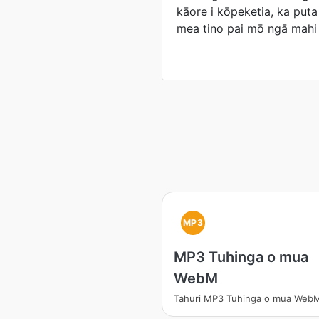
kāore i kōpeketia, ka put
mea tino pai mō ngā mahi 
MP3
MP3 Tuhinga o mua
WebM
Tahuri MP3 Tuhinga o mua Web