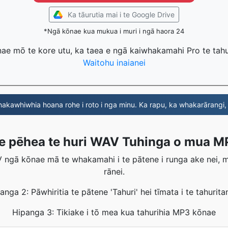
Ka tāurutia mai i te Google Drive
*Ngā kōnae kua mukua i muri i ngā haora 24
nae mō te kore utu, ka taea e ngā kaiwhakamahi Pro te tahu
Waitohu inaianei
kawhiwhia hoana rohe i roto i nga minu. Ka rapu, ka whakarārangi
e pēhea te huri WAV Tuhinga o mua M
 ngā kōnae mā te whakamahi i te pātene i runga ake nei, 
rānei.
anga 2: Pāwhiritia te pātene 'Tahuri' hei tīmata i te tahurita
Hipanga 3: Tikiake i tō mea kua tahurihia MP3 kōnae