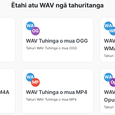
Ētahi atu WAV ngā tahuritanga
WA
WA
OG
W
WAV Tuhinga o mua OGG
WAV
WM
Tahuri WAV Tuhinga o mua OGG
Tahur
WA
WA
MP
O
 M4A
WAV Tuhinga o mua MP4
WAV
Opu
Tahuri WAV Tuhinga o mua MP4
Tahuri