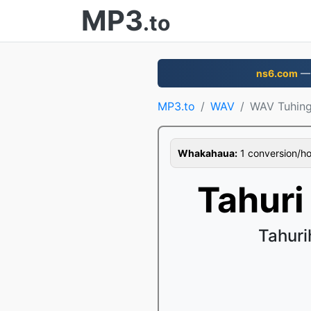
MP3
.to
ns6.com
— 
MP3.to
WAV
WAV Tuhin
Whakahaua:
1 conversion/hour
Tahur
Tahuri