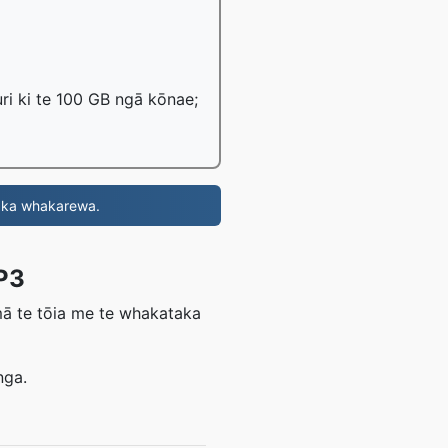
ri ki te 100 GB ngā kōnae;
, ka whakarewa.
P3
mā te tōia me te whakataka
nga.