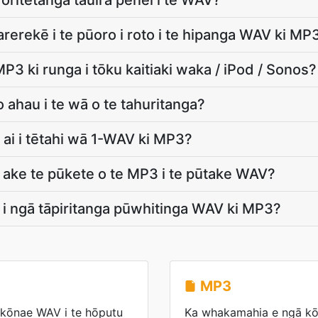
 ōritetanga tauira pēnei i te WAV?
rerekē i te pūoro i roto i te hipanga WAV ki MP
3 ki runga i tōku kaitiaki waka / iPod / Sonos?
 ahau i te wā o te tahuritanga?
 ai i tētahi wā 1-WAV ki MP3?
 ake te pūkete o te MP3 i te pūtake WAV?
i i ngā tāpiritanga pūwhitinga WAV ki MP3?
MP3
 kōnae WAV i te hōputu
Ka whakamahia e ngā k