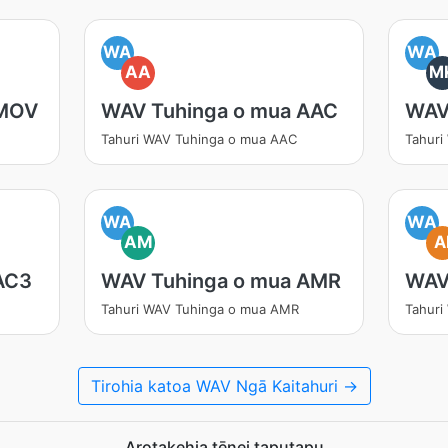
WA
WA
AA
M
 MOV
WAV Tuhinga o mua AAC
WAV
Tahuri WAV Tuhinga o mua AAC
Tahuri
WA
WA
AM
A
AC3
WAV Tuhinga o mua AMR
WAV
Tahuri WAV Tuhinga o mua AMR
Tahuri
Tirohia katoa WAV Ngā Kaitahuri →
Arotakehia tēnei taputapu