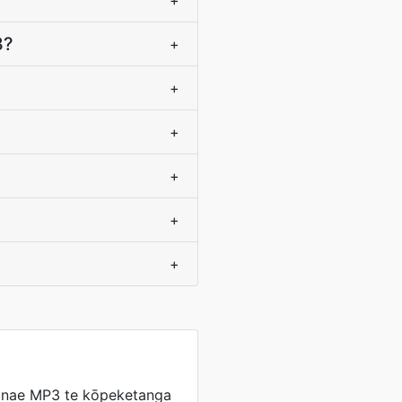
+
3?
+
+
+
+
+
+
ōnae MP3 te kōpeketanga