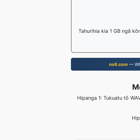
Tahurihia kia 1 GB ngā kō
ns6.com
— Wha
M
Hipanga 1: Tukuatu tō WAV
Hip