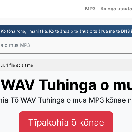
MP3
Ko nga utauta
Ko tōna rohe, i mahi tika. Ko te āhua o te āhua o te āhua me te DNS 
ga o mua MP3
, 1 file at a time
i WAV Tuhinga o m
hia Tō WAV Tuhinga o mua MP3 kōnae 
Tīpakohia ō kōnae