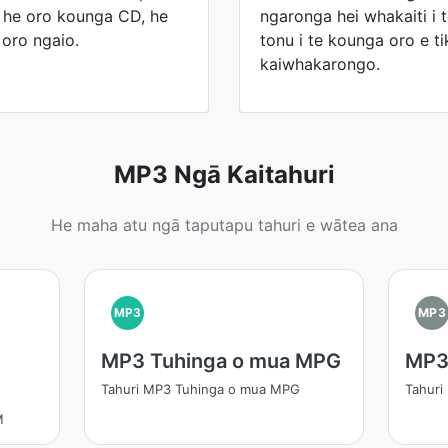
a he oro kounga CD, he
ngaronga hei whakaiti i 
oro ngaio.
tonu i te kounga oro e t
kaiwhakarongo.
MP3 Ngā Kaitahuri
He maha atu ngā taputapu tahuri e wātea ana
MP3
MP3
MP3 Tuhinga o mua MPG
MP3
Tahuri MP3 Tuhinga o mua MPG
Tahuri
M