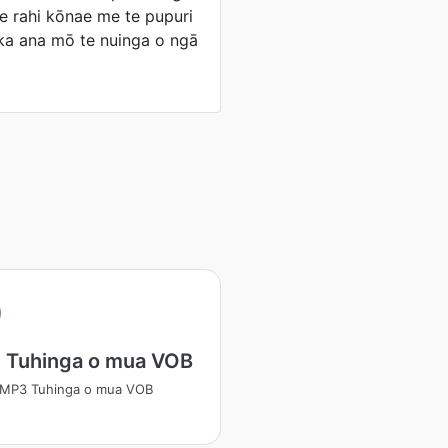
te rahi kōnae me te pupuri
ika ana mō te nuinga o ngā
 Tuhinga o mua VOB
 MP3 Tuhinga o mua VOB