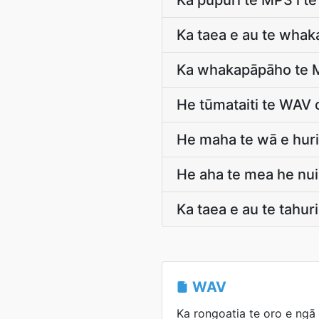
Ka pupuri te MP3 i te
Ka taea e au te whaka
Ka whakapāpāho te MP
He tūmataiti te WAV o
He maha te wā e huri
He aha te mea he nui
Ka taea e au te tahur
WAV
Ka rongoatia te oro e ngā