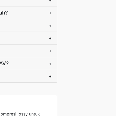
+
ah?
+
+
+
+
WAV?
+
+
ompresi lossy untuk