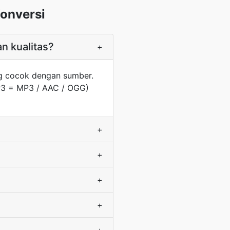
onversi
n kualitas?
+
g cocok dengan sumber.
MP3 = MP3 / AAC / OGG)
+
+
+
+