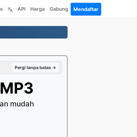
s
API
Harga
Gabung
Mendaftar
Pergi tanpa batas →
 MP3
gan mudah