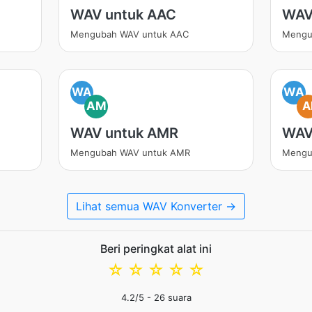
WAV untuk AAC
WAV
Mengubah WAV untuk AAC
Mengu
WA
WA
AM
A
WAV untuk AMR
WAV
Mengubah WAV untuk AMR
Mengu
Lihat semua WAV Konverter →
Beri peringkat alat ini
☆
☆
☆
☆
☆
4.2
/5 -
26
suara