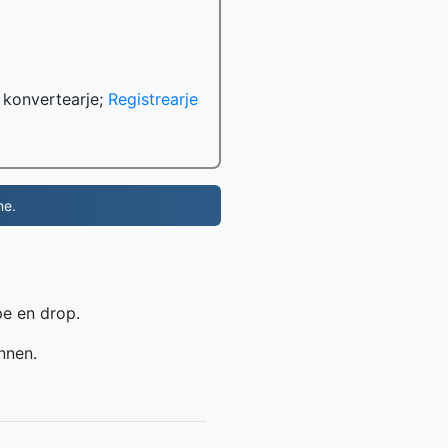
 konvertearje;
Registrearje
me.
pe en drop.
nnen.