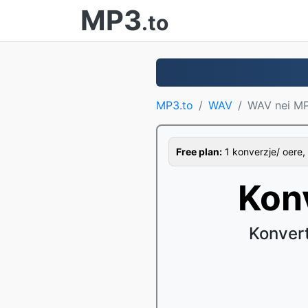
MP3
.to
MP3.to
WAV
WAV nei M
Free plan:
1 konverzje/ oere, 
Kon
Konver