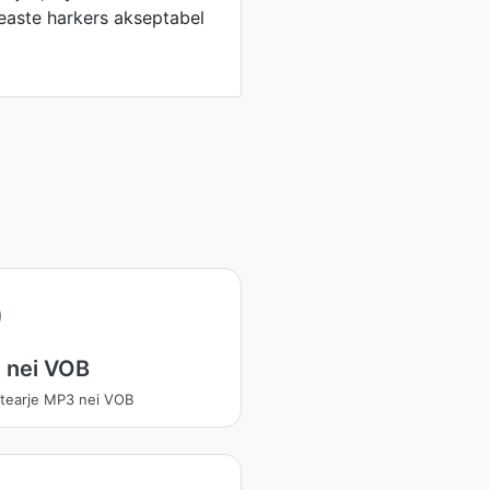
easte harkers akseptabel
 nei VOB
tearje MP3 nei VOB