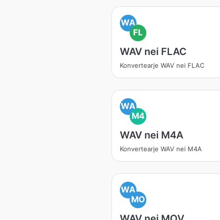
WA
FL
WAV nei FLAC
Konvertearje WAV nei FLAC
WA
M4
WAV nei M4A
Konvertearje WAV nei M4A
WA
MO
WAV nei MOV