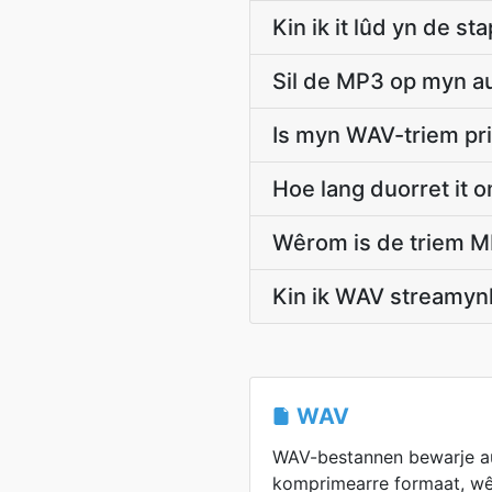
Kin ik it lûd yn de 
Sil de MP3 op myn au
Is myn WAV-triem pri
Hoe lang duorret it 
Wêrom is de triem MP
Kin ik WAV streamyn
WAV
WAV-bestannen bewarje au
komprimearre formaat, wê