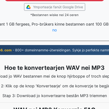
Ymportearje fanút Google Drive
*Bestannen wiske nei 24 oeren
ant 1 GB fergees, Pro-brûkers kinne bestannen oant 100 GB
no
s6. com
- 800+ domeinnamme-útwreidingen. Sykje jo perfekte nam
Hoe te konvertearjen WAV nei MP3
load jo WAV bestannen mei de knop hjirboppe of troch sle
 2: Klik op de knop 'Konvertearje' om de konverzje te begji
Stap 3: Download jo konvertearre bestân MP3 triemmen