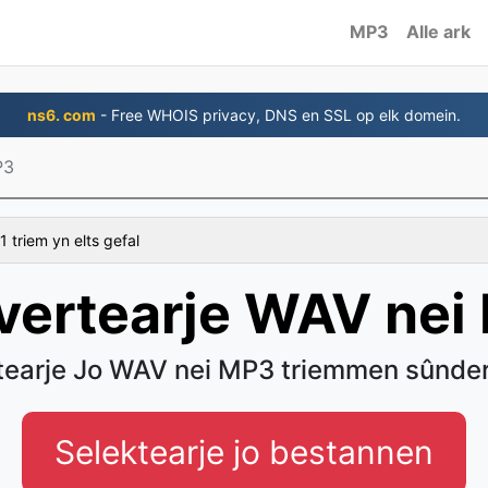
MP3
Alle ark
ns6. com
- Free WHOIS privacy, DNS en SSL op elk domein.
P3
1 triem yn elts gefal
vertearje WAV nei
tearje Jo WAV nei MP3 triemmen sûnder
Selektearje jo bestannen