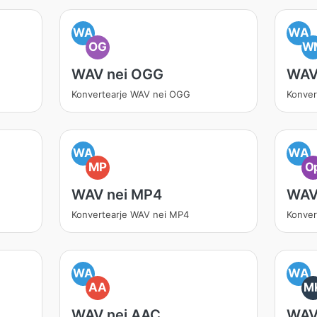
WA
WA
OG
W
WAV nei OGG
WAV
Konvertearje WAV nei OGG
Konve
WA
WA
MP
O
WAV nei MP4
WAV
Konvertearje WAV nei MP4
Konver
WA
WA
AA
M
WAV nei AAC
WAV