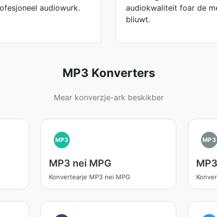
profesjoneel audiowurk.
audiokwaliteit foar de m
bliuwt.
MP3 Konverters
Mear konverzje-ark beskikber
MP3
MP3
MP3 nei MPG
MP3
Konvertearje MP3 nei MPG
Konver