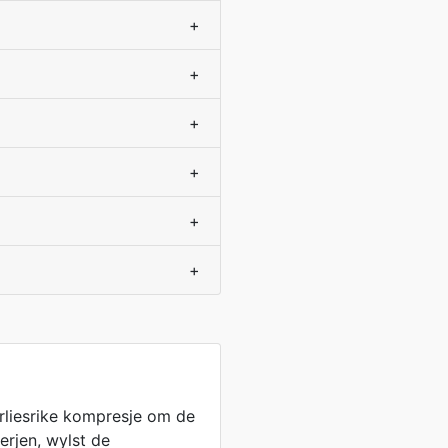
+
+
+
+
+
+
liesrike kompresje om de
erjen, wylst de