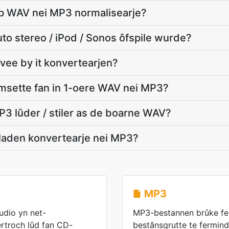
stap WAV nei MP3 normalisearje?
to stereo / iPod / Sonos ôfspile wurde?
vee by it konvertearjen?
omsette fan in 1-oere WAV nei MP3?
3 lûder / stiler as de boarne WAV?
laden konvertearje nei MP3?
MP3
dio yn net-
MP3-bestannen brûke fer
rtroch lûd fan CD-
bestânsgrutte te fermind