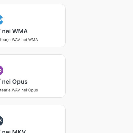
M
 nei WMA
rtearje WAV nei WMA
p
 nei Opus
tearje WAV nei Opus
K
 nei MKV