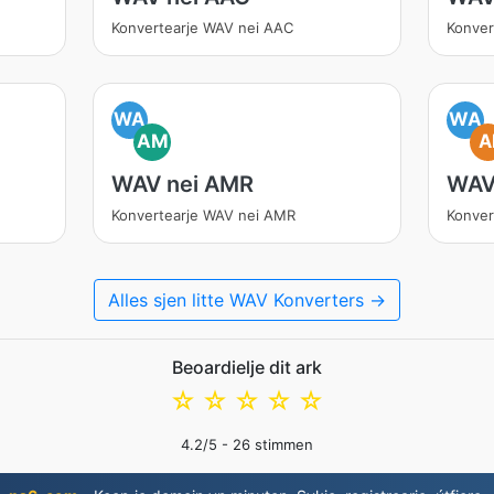
Konvertearje WAV nei AAC
Konver
WA
WA
AM
A
WAV nei AMR
WAV 
Konvertearje WAV nei AMR
Konver
Alles sjen litte WAV Konverters →
Beoardielje dit ark
☆
☆
☆
☆
☆
4.2
/5 -
26
stimmen