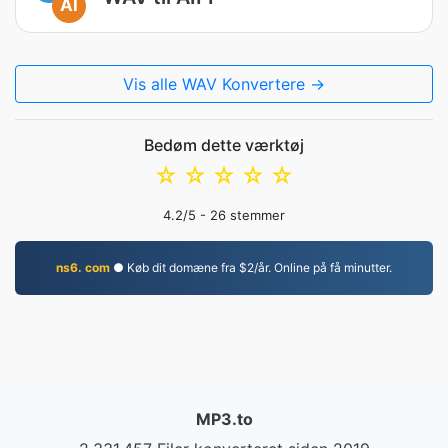
AI
Vis alle WAV Konvertere →
Bedøm dette værktøj
☆
☆
☆
☆
☆
4.2
/5 -
26
stemmer
ns6. com
● Køb dit domæne fra $2/år. Online på få minutter.
MP3.to