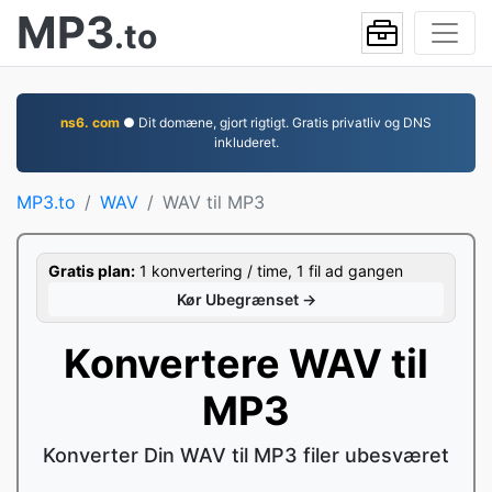
MP3
.to
ns6. com
● Dit domæne, gjort rigtigt. Gratis privatliv og DNS
inkluderet.
MP3.to
WAV
WAV til MP3
Gratis plan:
1 konvertering / time, 1 fil ad gangen
Kør Ubegrænset →
Konvertere WAV til
MP3
Konverter Din WAV til MP3 filer ubesværet