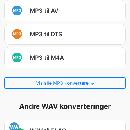
MP3 til AVI
MP3
MP3 til DTS
MP3
MP3 til M4A
MP3
Vis alle MP3 Konvertere →
Andre WAV konverteringer
WA