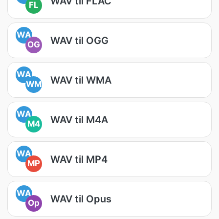
WAV til FLAC
FL
WA
WAV til OGG
OG
WA
WAV til WMA
WM
WA
WAV til M4A
M4
WA
WAV til MP4
MP
WA
WAV til Opus
Op