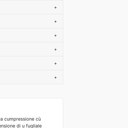
+
+
+
+
+
+
 una cumpressione cù
nsione di u fugliale