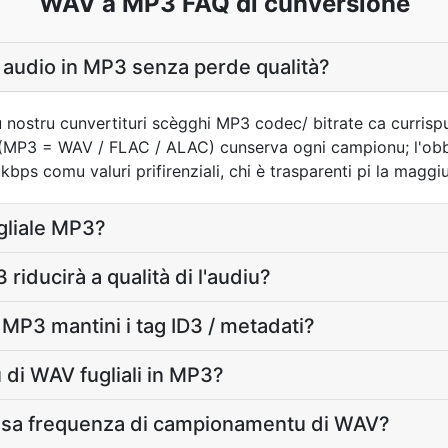
WAV a MP3 FAQ di cunversione
udio in MP3 senza perde qualità?
nostru cunvertituri scègghi MP3 codec/ bitrate ca currispu
i (MP3 = WAV / FLAC / ALAC) cunserva ogni campionu; l'obb
s comu valuri prifirenziali, chi è trasparenti pi la maggiura
ugliale MP3?
riducirà a qualità di l'audiu?
 MP3 mantini i tag ID3 / metadati?
 di WAV fugliali in MP3?
ssa frequenza di campionamentu di WAV?