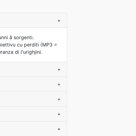
+
nni â sorgenti.
iettivu cu perditi (MP3 =
nza di l'urighjini.
+
+
+
+
+