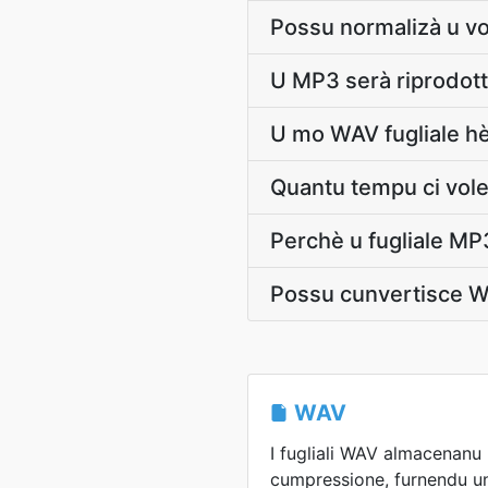
Possu normalizà u v
U MP3 serà riprodott
U mo WAV fugliale hè
Quantu tempu ci vole
Perchè u fugliale MP3
Possu cunvertisce W
WAV
I fugliali WAV almacenanu 
cumpressione, furnendu un