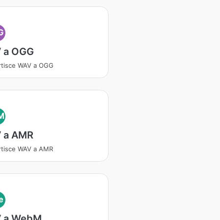
G
 a OGG
rtisce WAV a OGG
M
 a AMR
rtisce WAV a AMR
e
 a WebM