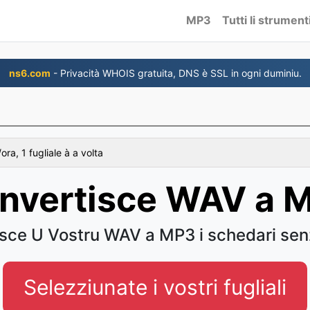
MP3
Tutti li strument
ns6.com
- Privacità WHOIS gratuita, DNS è SSL in ogni duminiu.
ra, 1 fugliale à a volta
nvertisce WAV a 
sce U Vostru WAV a MP3 i schedari sen
Selezziunate i vostri fugliali