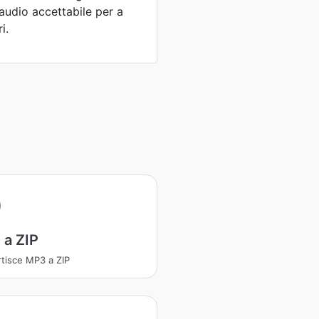
audio accettabile per a
i.
 a ZIP
tisce MP3 a ZIP