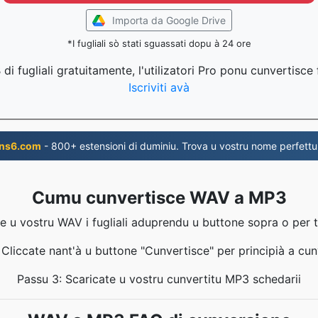
Importa da Google Drive
*I fugliali sò stati sguassati dopu à 24 ore
di fugliali gratuitamente, l'utilizatori Pro ponu cunvertisce f
Iscriviti avà
ns6.com
- 800+ estensioni di duminiu. Trova u vostru nome perfettu
Cumu cunvertisce WAV a MP3
e u vostru WAV i fugliali aduprendu u buttone sopra o per t
 Cliccate nant'à u buttone "Cunvertisce" per principià a cun
Passu 3: Scaricate u vostru cunvertitu MP3 schedarii