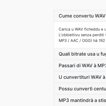
Cume convertu WAV a
Carica u WAV ficheddu e u 
L'obbiettivu senza perdit
MP3 / AAC / OGG) hà 192 kbp
Quali bitrate usa u f
Passari di WAV à MP3 
U cunvertituri WAV à
Possu cunvertì centu
MP3 mantindrà a sti