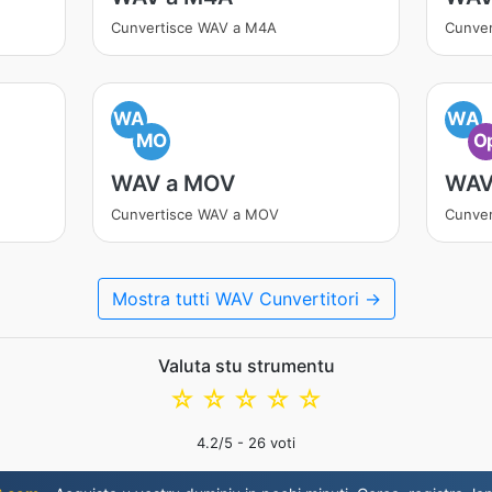
Cunvertisce WAV a M4A
Cunve
WA
WA
MO
O
WAV a MOV
WAV
Cunvertisce WAV a MOV
Cunver
Mostra tutti WAV Cunvertitori →
Valuta stu strumentu
☆
☆
☆
☆
☆
4.2
/5 -
26
voti