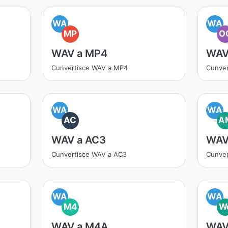
WA
WA
MP
O
WAV a MP4
WAV
Cunvertisce WAV a MP4
Cunve
WA
WA
AC
A
WAV a AC3
WAV
Cunvertisce WAV a AC3
Cunve
WA
WA
M4
W
WAV a M4A
WAV