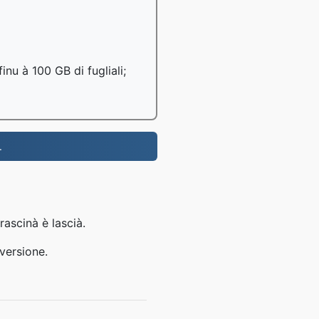
inu à 100 GB di fugliali;
.
rascinà è lascià.
versione.