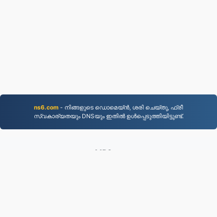
ns6.com
- നിങ്ങളുടെ ഡൊമെയ്ൻ, ശരി ചെയ്തു, ഫ്രീ
സ്വകാര്യതയും DNSയും ഇതിൽ ഉൾപ്പെടുത്തിയിട്ടുണ്ട്.
MP3.to
2,331,456 2019 മുതൽ ഫയലുകൾ പരിവർത്തനം
ചെയ്‌തു
സ്വകാര്യതാ നയം
|
സേവന നിബന്ധനകൾ
|
ഞങ്ങളേക്കുറിച്ച്
|
ഞങ്ങളെ സമീപിക്കുക
|
API
|