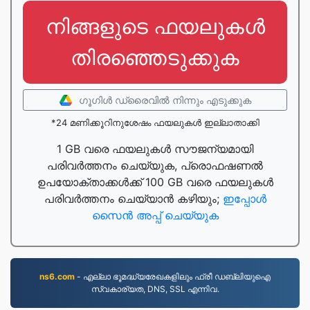
നിങ്ങളുടെ ഫയലുകൾ
തിരഞ്ഞെടുക്കുക
ഗൂഗിള്‍ ഡ്രൈവില്‍ നിന്നും എടുക്കുക
*24 മണിക്കൂറിനുശേഷം ഫയലുകൾ ഇല്ലാതാക്കി
1 GB വരെ ഫയലുകൾ സൗജന്യമായി
പരിവർത്തനം ചെയ്യുക, പ്രൊഫഷണൽ
ഉപയോക്താക്കൾക്ക് 100 GB വരെ ഫയലുകൾ
പരിവർത്തനം ചെയ്യാൻ കഴിയും;
ഇപ്പോൾ
സൈൻ അപ്പ് ചെയ്യുക
ns6.com
- എല്ലാ ഭൂമദ്ധ്യരേഖകളിലും ഫ്രീ ഡബ്ലിയുഐ
സ്വകാര്യത, DNS, SSL എന്നിവ.