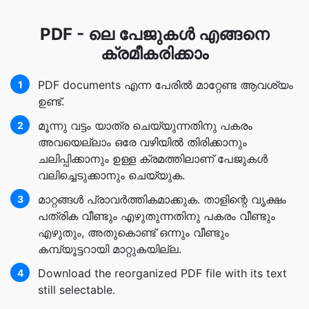
PDF - ലെ പേജുകള്‍ എങ്ങനെ
ക്രമീകരിക്കാം
PDF documents എന്ന പേരില്‍ മാറ്റേണ്ട ആവശ്യം
1
ഉണ്ട്.
മൂന്നു വട്ടം യാത്ര ചെയ്യുന്നതിനു പകരം
2
അവയെല്ലാം ഒരേ വഴിയിൽ തിരിക്കാനും
ചലിപ്പിക്കാനും ഉള്ള ക്രമത്തിലാണ്‌ പേജുകൾ
വലിച്ചെടുക്കാനും ചെയ്യുക.
മാറ്റങ്ങള്‍ പ്രാവര്‍ത്തികമാക്കുക. താളിന്റെ വൃക്ഷം
3
പത്രിക വീണ്ടും എഴുതുന്നതിനു പകരം വീണ്ടും
എഴുതും, അതുകൊണ്ട് ഒന്നും വീണ്ടും
കമ്പ്യൂട്ടറായി മാറ്റുകയില്ല.
Download the reorganized PDF file with its text
4
still selectable.