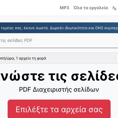
MP3
Όλα τα εργαλεία
τομέας σας, έκανε σωστά. Δωρεάν ιδιωτικότητα και DNS συμπερ
τις σελίδες PDF
πή/ώρα, 1 αρχείο τη φορά
νώστε τις σελίδε
PDF Διαχειριστής σελίδων
Επιλέξτε τα αρχεία σας