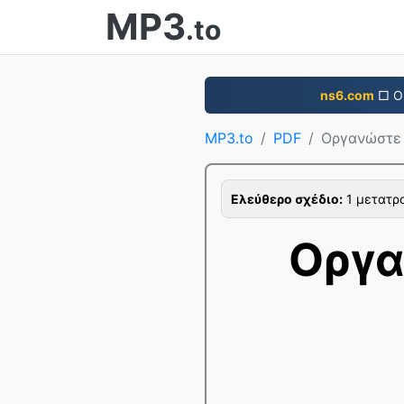
MP3
.to
ns6.com
□ Ο 
MP3.to
PDF
Οργανώστε 
Ελεύθερο σχέδιο:
1 μετατρο
Οργα