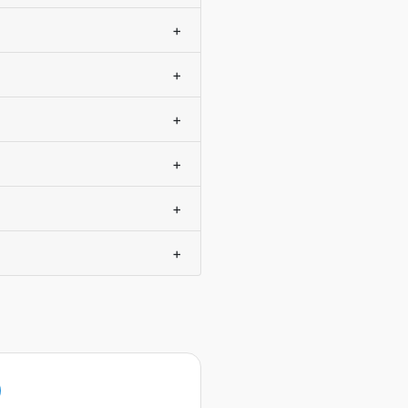
+
+
+
+
+
+