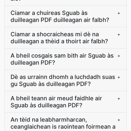
Ciamar a chuireas Sguab às
+
duilleagan PDF duilleagan air falbh?
Ciamar a shocraicheas mi dè na
+
duilleagan a thèid a thoirt air falbh?
A bheil cosgais sam bith air Sguab às
+
duilleagan PDF?
Dè as urrainn dhomh a luchdadh suas
+
gu Sguab às duilleagan PDF?
A bheil teann air meud faidhle air
+
Sguab às duilleagan PDF?
An tèid na leabharmharcan,
+
ceanglaichean is raointean foirmean a