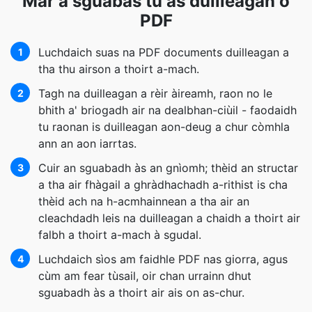
Mar a sguabas tu às duilleagan o
PDF
Luchdaich suas na PDF documents duilleagan a
1
tha thu airson a thoirt a-mach.
Tagh na duilleagan a rèir àireamh, raon no le
2
bhith a' briogadh air na dealbhan-ciùil - faodaidh
tu raonan is duilleagan aon-deug a chur còmhla
ann an aon iarrtas.
Cuir an sguabadh às an gnìomh; thèid an structar
3
a tha air fhàgail a ghràdhachadh a-rithist is cha
thèid ach na h-acmhainnean a tha air an
cleachdadh leis na duilleagan a chaidh a thoirt air
falbh a thoirt a-mach à sgudal.
Luchdaich sìos am faidhle PDF nas giorra, agus
4
cùm am fear tùsail, oir chan urrainn dhut
sguabadh às a thoirt air ais on as-chur.