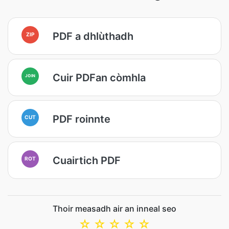
PDF a dhlùthadh
ZIP
Cuir PDFan còmhla
JOIN
PDF roinnte
CUT
Cuairtich PDF
ROT
Thoir measadh air an inneal seo
☆
☆
☆
☆
☆