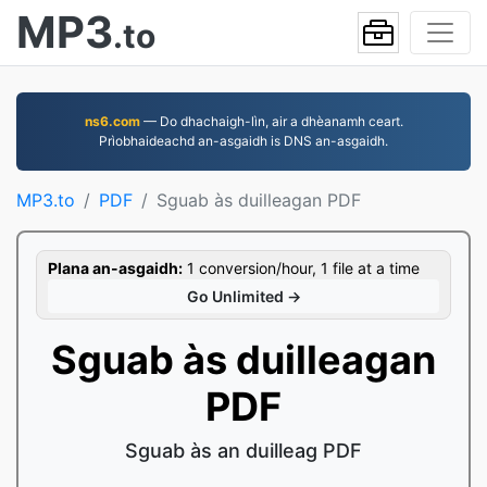
MP3
.to
ns6.com
— Do dhachaigh-lìn, air a dhèanamh ceart.
Prìobhaideachd an-asgaidh is DNS an-asgaidh.
MP3.to
PDF
Sguab às duilleagan PDF
Plana an-asgaidh:
1 conversion/hour, 1 file at a time
Go Unlimited →
Sguab às duilleagan
PDF
Sguab às an duilleag PDF