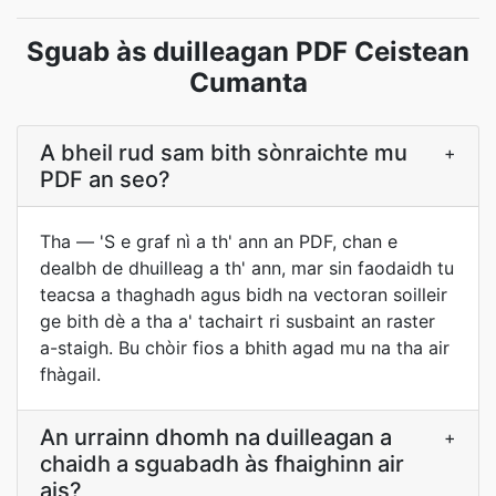
Sguab às duilleagan PDF Ceistean
Cumanta
A bheil rud sam bith sònraichte mu
+
PDF an seo?
Tha — 'S e graf nì a th' ann an PDF, chan e
dealbh de dhuilleag a th' ann, mar sin faodaidh tu
teacsa a thaghadh agus bidh na vectoran soilleir
ge bith dè a tha a' tachairt ri susbaint an raster
a-staigh. Bu chòir fios a bhith agad mu na tha air
fhàgail.
An urrainn dhomh na duilleagan a
+
chaidh a sguabadh às fhaighinn air
ais?