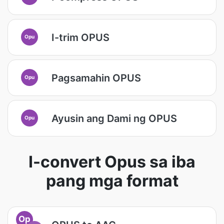
I-trim OPUS
Opu
Pagsamahin OPUS
Opu
Ayusin ang Dami ng OPUS
Opu
I-convert Opus sa iba
pang mga format
Op