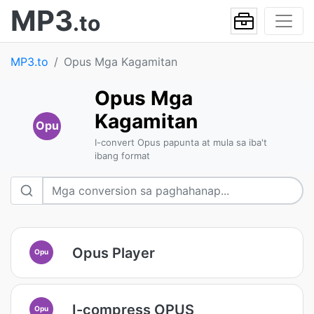
MP3
.to
MP3.to
Opus Mga Kagamitan
Opus Mga
Kagamitan
Opu
I-convert Opus papunta at mula sa iba't
ibang format
Opus Player
Opu
I-compress OPUS
Opu