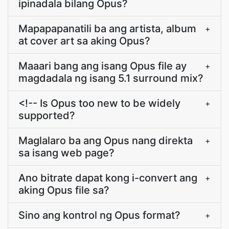
ipinadala bilang Opus?
Mapapapanatili ba ang artista, album
+
at cover art sa aking Opus?
Maaari bang ang isang Opus file ay
+
magdadala ng isang 5.1 surround mix?
<!-- Is Opus too new to be widely
+
supported?
Maglalaro ba ang Opus nang direkta
+
sa isang web page?
Ano bitrate dapat kong i-convert ang
+
aking Opus file sa?
Sino ang kontrol ng Opus format?
+