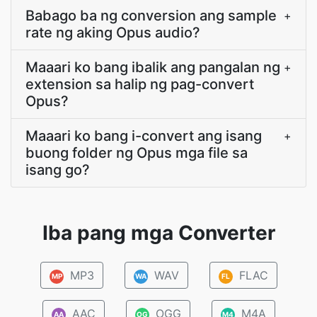
Babago ba ng conversion ang sample
+
rate ng aking Opus audio?
Maaari ko bang ibalik ang pangalan ng
+
extension sa halip ng pag-convert
Opus?
Maaari ko bang i-convert ang isang
+
buong folder ng Opus mga file sa
isang go?
Iba pang mga Converter
MP3
WAV
FLAC
MP
WA
FL
AAC
OGG
M4A
AA
OG
M4