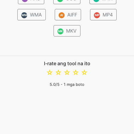
WMA
AIFF
MP4
WM
AI
MP
MKV
MK
I-rate ang tool na ito
☆
☆
☆
☆
☆
5.0
/5 -
1
mga boto