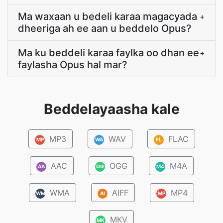
Ma waxaan u bedeli karaa magacyada
+
dheeriga ah ee aan u beddelo Opus?
Ma ku beddeli karaa faylka oo dhan ee
+
faylasha Opus hal mar?
Beddelayaasha kale
MP3
WAV
FLAC
MP
WA
FL
AAC
OGG
M4A
AA
OG
M4
WMA
AIFF
MP4
WM
AI
MP
MKV
MK