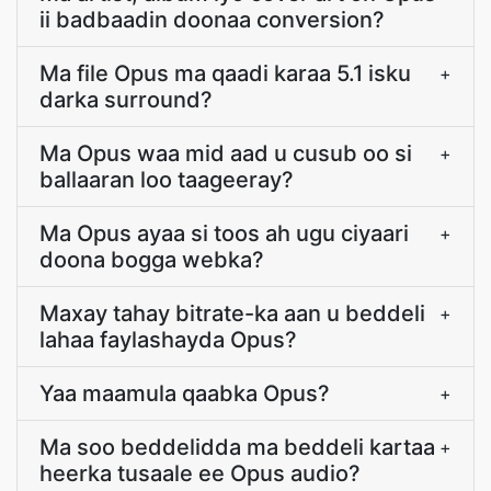
ii badbaadin doonaa conversion?
Ma file Opus ma qaadi karaa 5.1 isku
+
darka surround?
Ma Opus waa mid aad u cusub oo si
+
ballaaran loo taageeray?
Ma Opus ayaa si toos ah ugu ciyaari
+
doona bogga webka?
Maxay tahay bitrate-ka aan u beddeli
+
lahaa faylashayda Opus?
Yaa maamula qaabka Opus?
+
Ma soo beddelidda ma beddeli kartaa
+
heerka tusaale ee Opus audio?