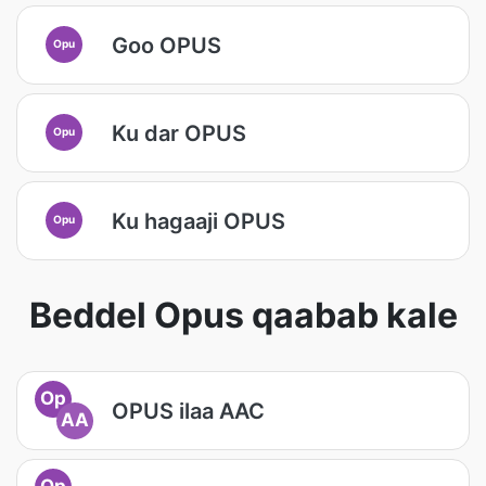
Goo OPUS
Opu
Ku dar OPUS
Opu
Ku hagaaji OPUS
Opu
Beddel Opus qaabab kale
Op
OPUS ilaa AAC
AA
Op