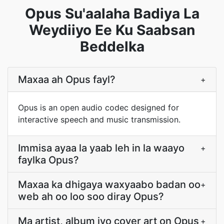
Opus Su'aalaha Badiya La
Weydiiyo Ee Ku Saabsan
Beddelka
Maxaa ah Opus fayl?
+
Opus is an open audio codec designed for
interactive speech and music transmission.
Immisa ayaa la yaab leh in la waayo
+
faylka Opus?
Maxaa ka dhigaya waxyaabo badan oo
+
web ah oo loo soo diray Opus?
Ma artist, album iyo cover art on Opus
+