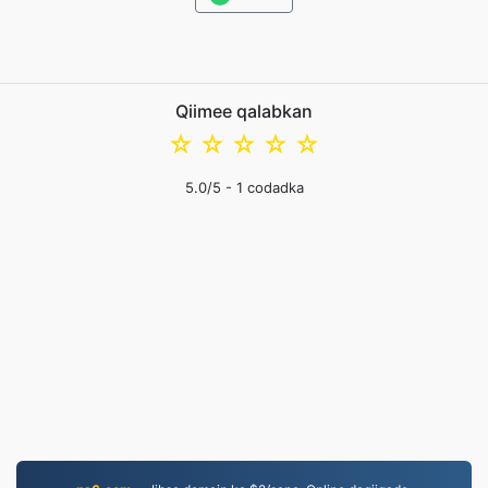
Qiimee qalabkan
☆
☆
☆
☆
☆
5.0
/5 -
1
codadka