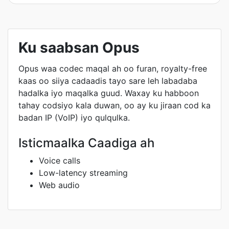
Ku saabsan Opus
Opus waa codec maqal ah oo furan, royalty-free
kaas oo siiya cadaadis tayo sare leh labadaba
hadalka iyo maqalka guud. Waxay ku habboon
tahay codsiyo kala duwan, oo ay ku jiraan cod ka
badan IP (VoIP) iyo qulqulka.
Isticmaalka Caadiga ah
Voice calls
Low-latency streaming
Web audio