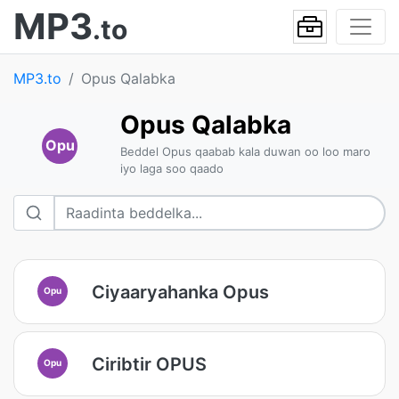
MP3
.to
MP3.to
Opus Qalabka
Opus Qalabka
Opu
Beddel Opus qaabab kala duwan oo loo maro
iyo laga soo qaado
Ciyaaryahanka Opus
Opu
Ciribtir OPUS
Opu