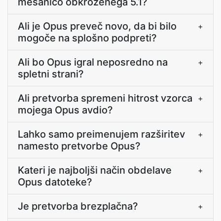
mešanico obkroženega 5.1?
Ali je Opus preveč novo, da bi bilo
+
mogoče na splošno podpreti?
Ali bo Opus igral neposredno na
+
spletni strani?
Ali pretvorba spremeni hitrost vzorca
+
mojega Opus avdio?
Lahko samo preimenujem razširitev
+
namesto pretvorbe Opus?
Kateri je najboljši način obdelave
+
Opus datoteke?
Je pretvorba brezplačna?
+