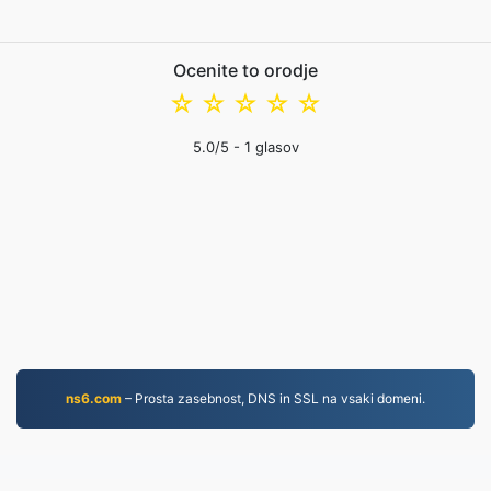
Ocenite to orodje
☆
☆
☆
☆
☆
5.0
/5 -
1
glasov
ns6.com
– Prosta zasebnost, DNS in SSL na vsaki domeni.