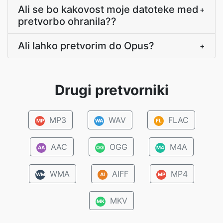
Ali se bo kakovost moje datoteke med
+
pretvorbo ohranila??
Ali lahko pretvorim do Opus?
+
Drugi pretvorniki
MP3
WAV
FLAC
MP
WA
FL
AAC
OGG
M4A
AA
OG
M4
WMA
AIFF
MP4
WM
AI
MP
MKV
MK