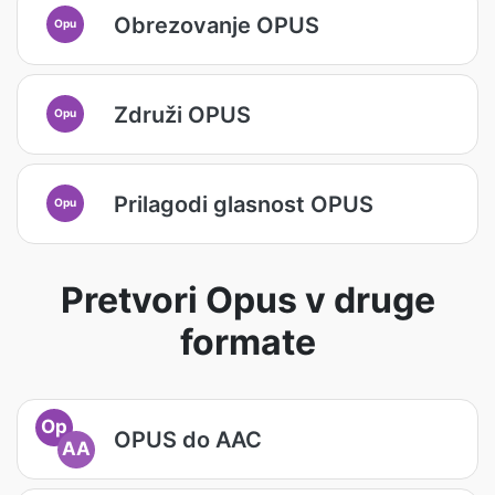
Obrezovanje OPUS
Opu
Združi OPUS
Opu
Prilagodi glasnost OPUS
Opu
Pretvori Opus v druge
formate
Op
OPUS do AAC
AA