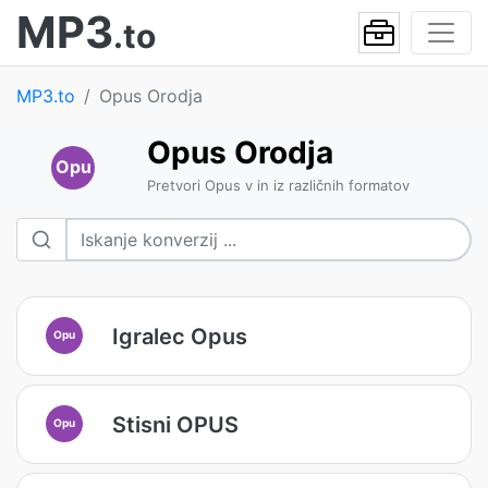
MP3
.to
MP3.to
Opus Orodja
Opus Orodja
Opu
Pretvori Opus v in iz različnih formatov
Igralec Opus
Opu
Stisni OPUS
Opu