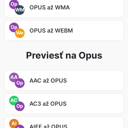
Op
OPUS až WMA
WM
Op
OPUS až WEBM
We
Previesť na Opus
AA
AAC až OPUS
Op
AC
AC3 až OPUS
Op
AI
AIFF až OPUS