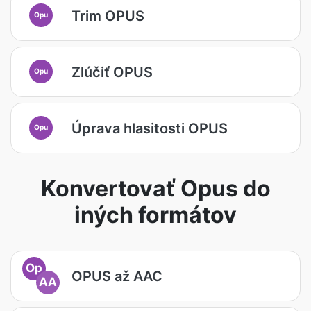
Trim OPUS
Opu
Zlúčiť OPUS
Opu
Úprava hlasitosti OPUS
Opu
Konvertovať Opus do
iných formátov
Op
OPUS až AAC
AA