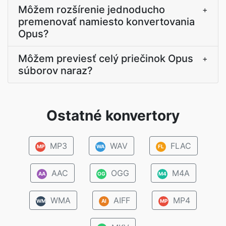
Môžem rozšírenie jednoducho
+
premenovať namiesto konvertovania
Opus?
Môžem previesť celý priečinok Opus
+
súborov naraz?
Ostatné konvertory
MP3
WAV
FLAC
MP
WA
FL
AAC
OGG
M4A
AA
OG
M4
WMA
AIFF
MP4
WM
AI
MP