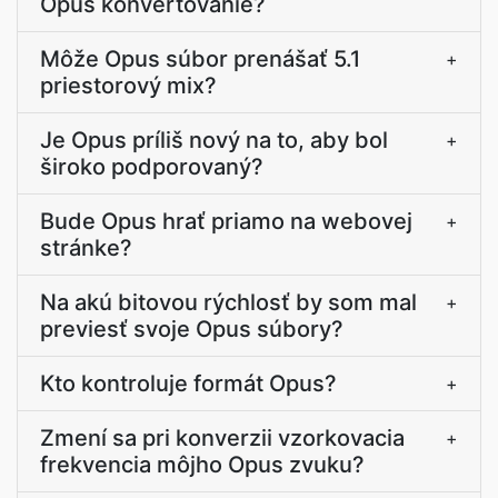
Opus konvertovanie?
Môže Opus súbor prenášať 5.1
+
priestorový mix?
Je Opus príliš nový na to, aby bol
+
široko podporovaný?
Bude Opus hrať priamo na webovej
+
stránke?
Na akú bitovou rýchlosť by som mal
+
previesť svoje Opus súbory?
Kto kontroluje formát Opus?
+
Zmení sa pri konverzii vzorkovacia
+
frekvencia môjho Opus zvuku?