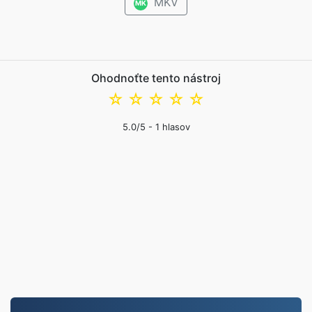
MKV
MK
Ohodnoťte tento nástroj
☆
☆
☆
☆
☆
5.0
/5 -
1
hlasov