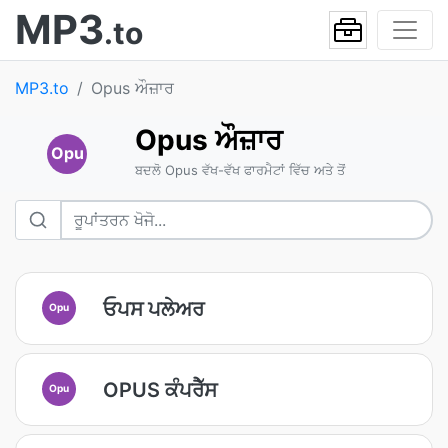
MP3
.to
MP3.to
Opus ਔਜ਼ਾਰ
Opus ਔਜ਼ਾਰ
Opu
ਬਦਲੋ Opus ਵੱਖ-ਵੱਖ ਫਾਰਮੈਟਾਂ ਵਿੱਚ ਅਤੇ ਤੋਂ
ਓਪਸ ਪਲੇਅਰ
Opu
OPUS ਕੰਪਰੈੱਸ
Opu