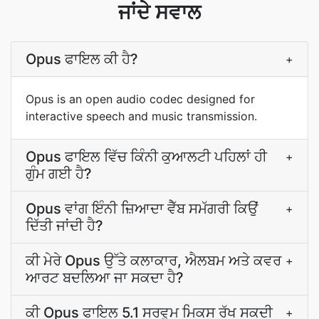
ਜਾਂਦੇ ਸਵਾਲ
Opus ਫਾਇਲ ਕੀ ਹੈ?
+
Opus is an open audio codec designed for
interactive speech and music transmission.
Opus ਫਾਇਲ ਵਿੱਚ ਕਿੰਨੀ ਕੁਆਲਟੀ ਪਹਿਲਾਂ ਹੀ
+
ਗੁੰਮ ਗਈ ਹੈ?
Opus ਵਾਂਗ ਇੰਨੀ ਜ਼ਿਆਦਾ ਵੈੱਬ ਸਮੱਗਰੀ ਕਿਉਂ
+
ਦਿੱਤੀ ਜਾਂਦੀ ਹੈ?
ਕੀ ਮੇਰੇ Opus ਉੱਤੇ ਕਲਾਕਾਰ, ਐਲਬਮ ਅਤੇ ਕਵਰ
+
ਆਰਟ ਬਦਲਿਆ ਜਾ ਸਕਦਾ ਹੈ?
ਕੀ Opus ਫਾਇਲ 5.1 ਸਰਵੂਮ ਮਿਕਸ ਰੱਖ ਸਕਦੀ
+