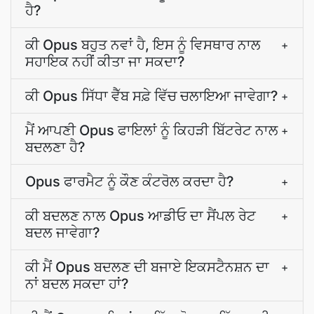
ਹੈ?
ਕੀ Opus ਬਹੁਤ ਨਵਾਂ ਹੈ, ਇਸ ਨੂੰ ਵਿਸਥਾਰ ਨਾਲ
+
ਸਹਾਇਕ ਨਹੀਂ ਕੀਤਾ ਜਾ ਸਕਦਾ?
ਕੀ Opus ਸਿੱਧਾ ਵੈੱਬ ਸਫ਼ੇ ਵਿੱਚ ਚਲਾਇਆ ਜਾਵੇਗਾ?
+
ਮੈਂ ਆਪਣੀ Opus ਫਾਇਲਾਂ ਨੂੰ ਕਿਹੜੀ ਬਿੱਟਰੇਟ ਨਾਲ
+
ਬਦਲਣਾ ਹੈ?
Opus ਫਾਰਮੈਟ ਨੂੰ ਕੌਣ ਕੰਟਰੋਲ ਕਰਦਾ ਹੈ?
+
ਕੀ ਬਦਲਣ ਨਾਲ Opus ਆਡੀਓ ਦਾ ਸੈਂਪਲ ਰੇਟ
+
ਬਦਲ ਜਾਵੇਗਾ?
ਕੀ ਮੈਂ Opus ਬਦਲਣ ਦੀ ਬਜਾਏ ਇਕਸਟੈਨਸ਼ਨ ਦਾ
+
ਨਾਂ ਬਦਲ ਸਕਦਾ ਹਾਂ?