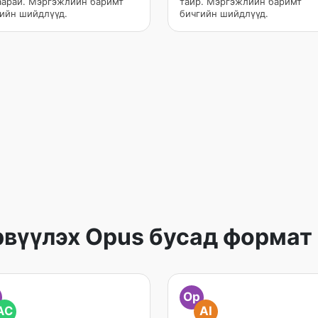
арай. Мэргэжлийн баримт
тайр. Мэргэжлийн баримт
ийн шийдлүүд.
бичгийн шийдлүүд.
вүүлэх Opus бусад формат
Op
AC
AI