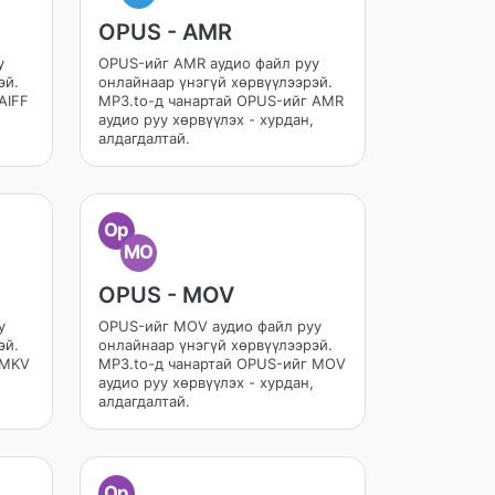
OPUS - AMR
у
OPUS-ийг AMR аудио файл руу
эй.
онлайнаар үнэгүй хөрвүүлээрэй.
AIFF
MP3.to-д чанартай OPUS-ийг AMR
аудио руу хөрвүүлэх - хурдан,
алдагдалтай.
Op
MO
OPUS - MOV
у
OPUS-ийг MOV аудио файл руу
эй.
онлайнаар үнэгүй хөрвүүлээрэй.
 MKV
MP3.to-д чанартай OPUS-ийг MOV
аудио руу хөрвүүлэх - хурдан,
алдагдалтай.
Op