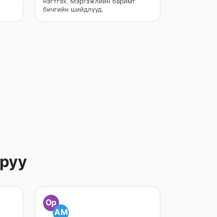
нэгтгэх. Мэргэжлийн баримт
бичгийн шийдлүүд.
 руу
Op
AM