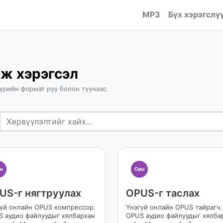
MP3
Бүх хэрэгслү
аж хэрэгсэл
бүрийн формат руу болон түүнээс
u
Opu
US-г нягтруулах
OPUS-г таслах
үй онлайн OPUS компрессор.
Үнэгүй онлайн OPUS тайрагч.
 аудио файлуудыг хялбархан
OPUS аудио файлуудыг хялба