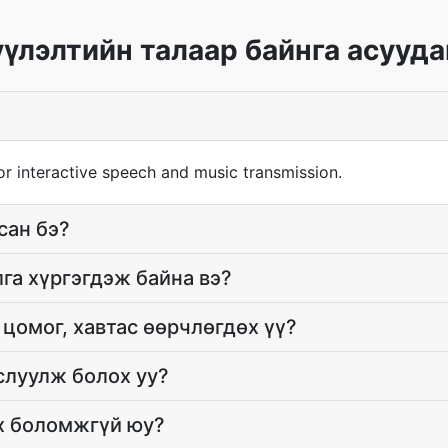
үлэлтийн талаар байнга асууда
r interactive speech and music transmission.
сан бэ?
лга хүргэгдэж байна вэ?
цомог, хавтас өөрчлөгдөх үү?
слуулж болох уу?
х боломжгүй юу?