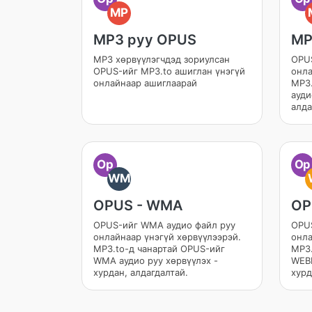
MP
MP3 руу OPUS
MP
MP3 хөрвүүлэгчдэд зориулсан
OPUS
OPUS-ийг MP3.to ашиглан үнэгүй
онла
онлайнаар ашиглаарай
MP3.
ауди
алда
Op
Op
WM
OPUS - WMA
OP
OPUS-ийг WMA аудио файл руу
OPUS
онлайнаар үнэгүй хөрвүүлээрэй.
онла
MP3.to-д чанартай OPUS-ийг
MP3.
WMA аудио руу хөрвүүлэх -
WEBM
хурдан, алдагдалтай.
хурд