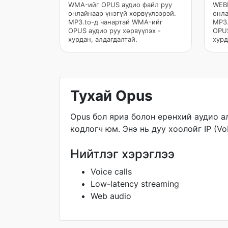
WMA-ийг OPUS аудио файл руу
WEBM
онлайнаар үнэгүй хөрвүүлээрэй.
онла
MP3.to-д чанартай WMA-ийг
MP3.
OPUS аудио руу хөрвүүлэх -
OPUS
хурдан, алдагдалтай.
хурд
Тухай Opus
Opus бол яриа болон ерөнхий аудио а
кодлогч юм. Энэ нь дуу хоолойг IP (V
Нийтлэг хэрэглээ
Voice calls
Low-latency streaming
Web audio