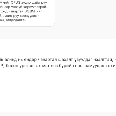
-ийг OPUS аудио файл руу
йнаар үнэгүй хөрвүүлээрэй.
to-д чанартай WEBM-ийг
 аудио руу хөрвүүлэх -
ан, алдагдалтай.
ль алинд нь өндөр чанартай шахалт үзүүлдэг нээлттэй,
oIP) болон урсгал гэх мэт янз бүрийн програмуудад тох