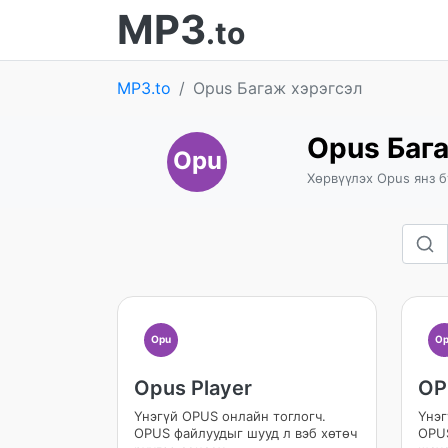
MP3
.to
MP3.to
Opus Багаж хэрэгсэл
Opus Баг
Opu
Хөрвүүлэх Opus янз 
Opu
Op
Opus Player
OP
Үнэгүй OPUS онлайн тоглогч.
Үнэг
OPUS файлуудыг шууд л вэб хөтөч
OPUS