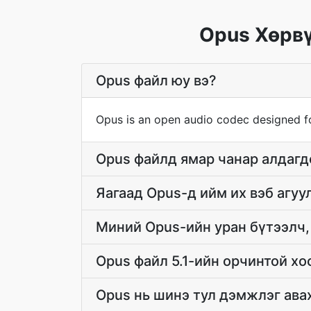
Opus Хөрвү
Opus файл юу вэ?
Opus is an open audio codec designed fo
Opus файлд ямар чанар алдагд
Яагаад Opus-д ийм их вэб агуу
Миний Opus-ийн уран бүтээлч, 
Opus файл 5.1-ийн орчинтой хо
Opus нь шинэ тул дэмжлэг ава