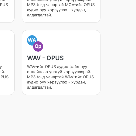
OPUS
MP3.to-д чанартай MOV-ийг OPUS
аудио руу хөрвүүлэх - хурдан,
алдагдалтай.
WA
Op
WAV - OPUS
у
WAV-ийг OPUS аудио файл руу
эй.
онлайнаар үнэгүй хөрвүүлээрэй.
OPUS
MP3.to-д чанартай WAV-ийг OPUS
аудио руу хөрвүүлэх - хурдан,
алдагдалтай.