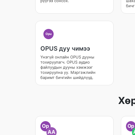
рүүгээ сонсох.
шаха
бичг
Opu
OPUS дуу чимээ
Үнэгүй онлайн OPUS дууны
тохируулагч. OPUS аудио
файлуудын дууны хэмжээг
тохируулна уу. Мэргэжлийн
баримт бичгийн шийдлүүд.
Хөр
Op
Op
AA