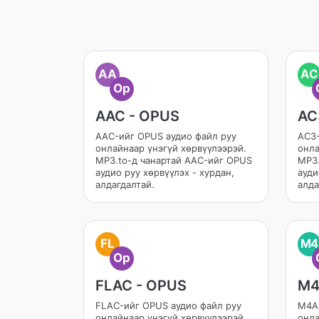
AA
AC
Op
AAC - OPUS
AC
AAC-ийг OPUS аудио файл руу
AC3-
онлайнаар үнэгүй хөрвүүлээрэй.
онла
MP3.to-д чанартай AAC-ийг OPUS
MP3.
аудио руу хөрвүүлэх - хурдан,
ауди
алдагдалтай.
алда
FL
M4
Op
FLAC - OPUS
M4
FLAC-ийг OPUS аудио файл руу
M4A-
онлайнаар үнэгүй хөрвүүлээрэй.
онла