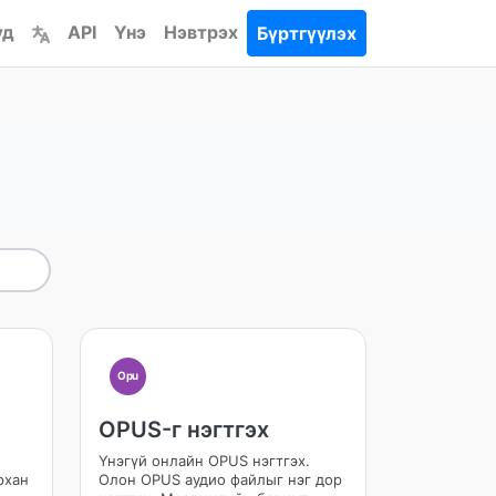
үд
API
Үнэ
Нэвтрэх
Бүртгүүлэх
Opu
OPUS-г нэгтгэх
Үнэгүй онлайн OPUS нэгтгэх.
рхан
Олон OPUS аудио файлыг нэг дор