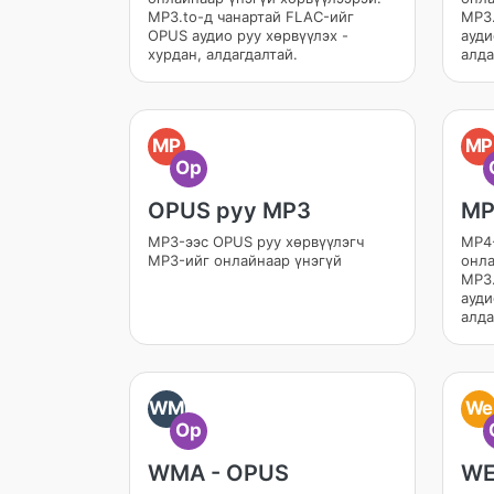
MP3.to-д чанартай FLAC-ийг
MP3.
OPUS аудио руу хөрвүүлэх -
ауди
хурдан, алдагдалтай.
алда
MP
MP
Op
OPUS руу MP3
MP
MP3-ээс OPUS руу хөрвүүлэгч
MP4-
MP3-ийг онлайнаар үнэгүй
онла
MP3.
ауди
алда
WM
We
Op
WMA - OPUS
WE