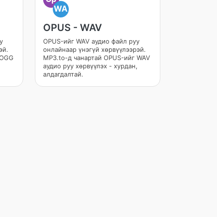
WA
OPUS - WAV
у
OPUS-ийг WAV аудио файл руу
эй.
онлайнаар үнэгүй хөрвүүлээрэй.
 OGG
MP3.to-д чанартай OPUS-ийг WAV
аудио руу хөрвүүлэх - хурдан,
алдагдалтай.