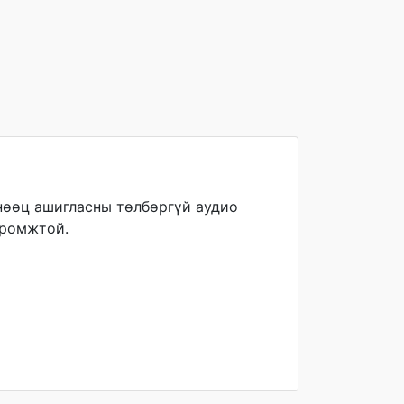
 нөөц ашигласны төлбөргүй аудио
иромжтой.