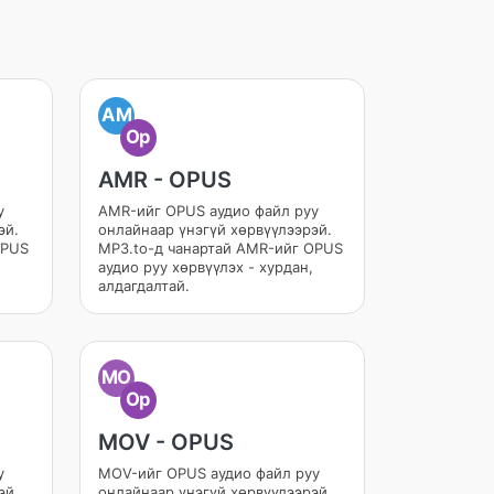
AM
Op
AMR - OPUS
у
AMR-ийг OPUS аудио файл руу
эй.
онлайнаар үнэгүй хөрвүүлээрэй.
OPUS
MP3.to-д чанартай AMR-ийг OPUS
аудио руу хөрвүүлэх - хурдан,
алдагдалтай.
MO
Op
MOV - OPUS
у
MOV-ийг OPUS аудио файл руу
эй.
онлайнаар үнэгүй хөрвүүлээрэй.