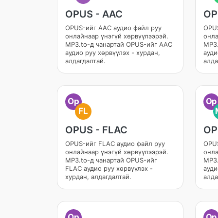
OPUS - AAC
OP
OPUS-ийг AAC аудио файл руу
OPUS
онлайнаар үнэгүй хөрвүүлээрэй.
онла
MP3.to-д чанартай OPUS-ийг AAC
MP3.
аудио руу хөрвүүлэх - хурдан,
ауди
алдагдалтай.
алда
Op
Op
FL
OPUS - FLAC
OP
OPUS-ийг FLAC аудио файл руу
OPUS
онлайнаар үнэгүй хөрвүүлээрэй.
онла
MP3.to-д чанартай OPUS-ийг
MP3.
FLAC аудио руу хөрвүүлэх -
ауди
хурдан, алдагдалтай.
алда
Op
Op