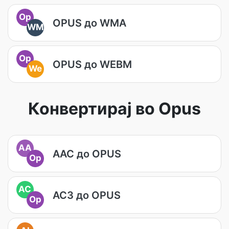
Op
OPUS до WMA
WM
Op
OPUS до WEBM
We
Конвертирај во Opus
AA
AAC до OPUS
Op
AC
AC3 до OPUS
Op