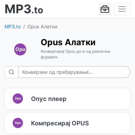
MP3
.to
MP3.to
Opus Алатки
Opus Алатки
Opu
Конвертирај Opus до и од различни
формати
Опус плеер
Opu
Компресирај OPUS
Opu