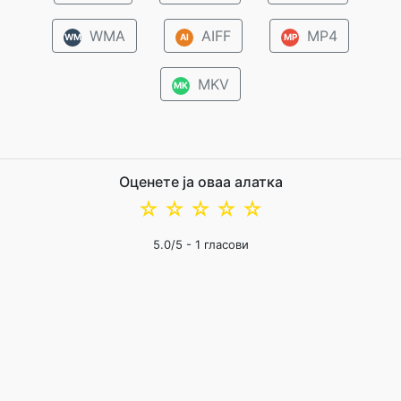
WMA
AIFF
MP4
WM
AI
MP
MKV
MK
Оценете ја оваа алатка
☆
☆
☆
☆
☆
5.0
/5 -
1
гласови