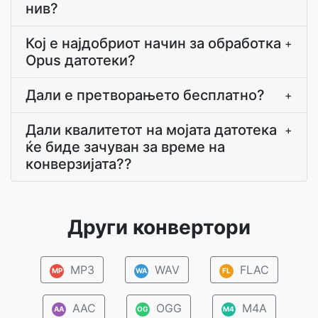
нив?
Кој е најдобриот начин за обработка
+
Opus датотеки?
Дали е претворањето бесплатно?
+
Дали квалитетот на мојата датотека
+
ќе биде зачуван за време на
конверзијата??
Други конвертори
MP3
WAV
FLAC
MP
WA
FL
AAC
OGG
M4A
AA
OG
M4