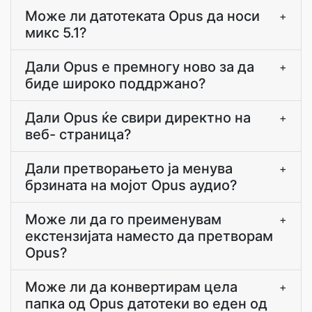
Може ли датотеката Opus да носи
+
микс 5.1?
Дали Opus е премногу ново за да
+
биде широко поддржано?
Дали Opus ќе свири директно на
+
веб- страница?
Дали претворањето ја менува
+
брзината на мојот Opus аудио?
Може ли да го преименувам
+
екстензијата наместо да претворам
Opus?
Може ли да конвертирам цела
+
папка од Opus датотеки во еден од