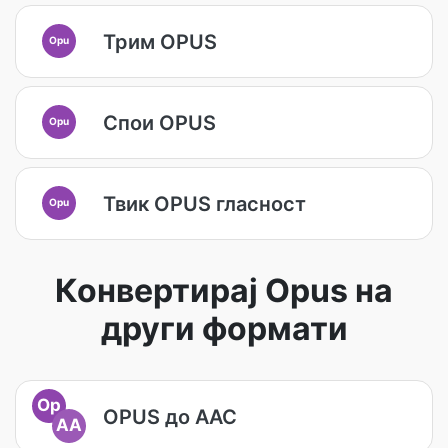
Трим OPUS
Opu
Спои OPUS
Opu
Твик OPUS гласност
Opu
Конвертирај Opus на
други формати
Op
OPUS до AAC
AA