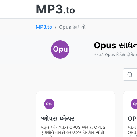
MP3
.to
MP3.to
Opus સાધનો
Opus સાધન
Opu
કન્વર્ટ Opus વિવિધ ફોર્મેટમ
Opu
Op
ઓપસ પ્લેયર
OP
મફત ઓનલાઇન OPUS પ્લેયર. OPUS
મફત 
ફાઇલોને તમારી બ્રાઉઝર વિન્ડોમાં સીધી
OPUS