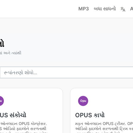
MP3
બધા સાધનો
A
ો
ાં અને ત્યાંથી
u
Opu
US સંકોચો
OPUS કાપો
ઓનલાઇન OPUS કોમ્પ્રેસર.
મફત ઓનલાઇન OPUS ટ્રીમર. O
 ઓડિયો ફાઇલોને સરળતાથી
ઓડિયો ફાઇલોને સરળતાથી ટ્રિમ કર