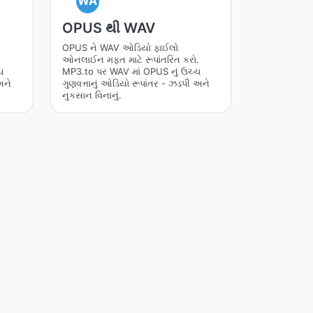
WA
OPUS થી WAV
OPUS ને WAV ઓડિયો ફાઈલો
.
ઓનલાઈન મફત માટે રૂપાંતરિત કરો.
ચ
MP3.to પર WAV માં OPUS નું ઉચ્ચ
અને
ગુણવત્તાનું ઓડિયો રૂપાંતર - ઝડપી અને
નુકસાન વિનાનું.