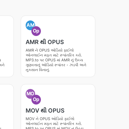
AM
Op
AMR થી OPUS
AMR ને OPUS ઓડિયો ફાઈલો
.
ઓનલાઈન મફત માટે રૂપાંતરિત કરો.
ચ
MP3.to પર OPUS માં AMR નું ઉચ્ચ
અને
ગુણવત્તાનું ઓડિયો રૂપાંતર - ઝડપી અને
નુકસાન વિનાનું.
MO
Op
MOV થી OPUS
MOV ને OPUS ઓડિયો ફાઈલો
.
ઓનલાઈન મફત માટે રૂપાંતરિત કરો.
ચ
MP3.to પર OPUS માં MOV નું ઉચ્ચ