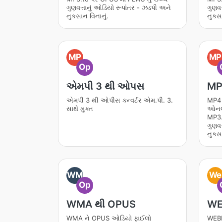
ગુણવત્તાનું ઓડિયો રૂપાંતર - ઝડપી અને
ગુણવત
નુકસાન વિનાનું.
નુકસા
MP
MP
Op
એમપી 3 થી ઓપસ
MP
એમપી 3 થી ઓપીસ કન્વર્ટર એમ.પી. 3.
MP4 
સાથે મુક્ત
ઓનલા
MP3.
ગુણવત
નુકસા
WM
We
Op
WMA થી OPUS
WE
WMA ને OPUS ઓડિયો ફાઈલો
WEBM