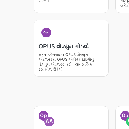
સાંભળો.
કોમ્પ
ઉકેલો
Opu
OPUS વોલ્યુમ ગોઠવો
મફત ઓનલાઇન OPUS વોલ્યુમ
એડજસ્ટર. OPUS ઓડિયો ફાઇલોનું
વોલ્યુમ એડજસ્ટ કરો. વ્યાવસાયિક
દસ્તાવેજ ઉકેલો.
Op
Op
AA