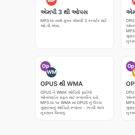
MP
એમપી 3 થી ઓપસ
એમ
MP3.to સાથે મુક્ત એમપી 3 કન્વર્ટર માટે
OPUS
ઓ.પી.એસ.
ઓનલા
MP3.
ગુણવત
નુકસા
Op
Op
WM
OPUS થી WMA
OP
OPUS ને WMA ઓડિયો ફાઈલો
OPUS
ઓનલાઈન મફત માટે રૂપાંતરિત કરો.
ઓનલા
MP3.to પર WMA માં OPUS નું ઉચ્ચ
MP3.
ગુણવત્તાનું ઓડિયો રૂપાંતર - ઝડપી અને
ગુણવત
નુકસાન વિનાનું.
નુકસા