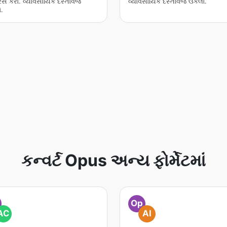
્રેસ કરો. વ્યાવસાયિક દસ્તાવેજ
વ્યાવસાયિક દસ્તાવેજ ઉકેલો.
.
કન્વર્ટ Opus અન્ય ફોર્મેટમાં
Op
AC
AI