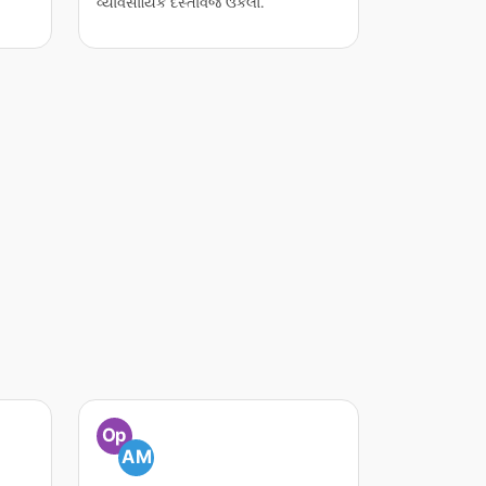
વ્યાવસાયિક દસ્તાવેજ ઉકેલો.
Op
AM