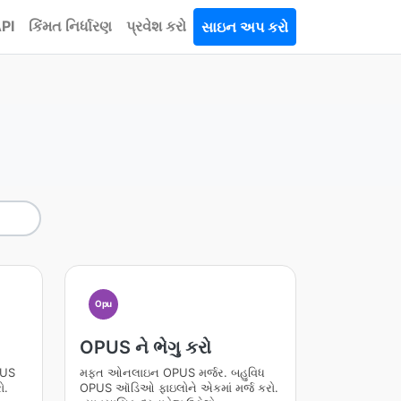
PI
કિંમત નિર્ધારણ
પ્રવેશ કરો
સાઇન અપ કરો
Opu
OPUS ને ભેગુ કરો
PUS
મફત ઓનલાઇન OPUS મર્જર. બહુવિધ
ો.
OPUS ઑડિઓ ફાઇલોને એકમાં મર્જ કરો.