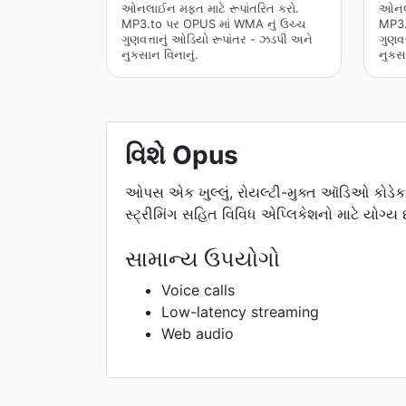
ઓનલાઈન મફત માટે રૂપાંતરિત કરો.
ઓનલા
MP3.to પર OPUS માં WMA નું ઉચ્ચ
MP3.
ગુણવત્તાનું ઓડિયો રૂપાંતર - ઝડપી અને
ગુણવત
નુકસાન વિનાનું.
નુકસા
વિશે Opus
ઓપસ એક ખુલ્લું, રોયલ્ટી-મુક્ત ઑડિઓ કોડેક છ
સ્ટ્રીમિંગ સહિત વિવિધ એપ્લિકેશનો માટે યોગ્ય છ
સામાન્ય ઉપયોગો
Voice calls
Low-latency streaming
Web audio