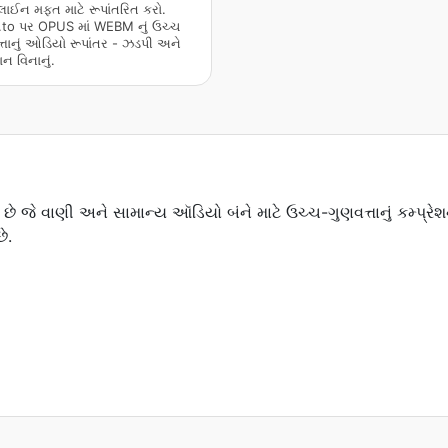
ઈન મફત માટે રૂપાંતરિત કરો.
to પર OPUS માં WEBM નું ઉચ્ચ
્તાનું ઓડિયો રૂપાંતર - ઝડપી અને
ન વિનાનું.
ે જે વાણી અને સામાન્ય ઑડિયો બંને માટે ઉચ્ચ-ગુણવત્તાનું કમ્પ્રે
ે.