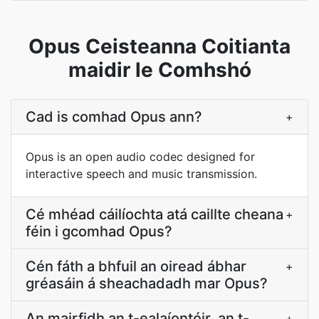
Opus Ceisteanna Coitianta
maidir le Comhshó
Cad is comhad Opus ann?
+
Opus is an open audio codec designed for
interactive speech and music transmission.
Cé mhéad cáilíochta atá caillte cheana
+
féin i gcomhad Opus?
Cén fáth a bhfuil an oiread ábhar
+
gréasáin á sheachadadh mar Opus?
An mairfidh an t-ealaíontóir, an t-
+