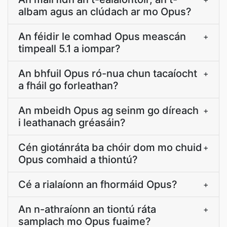
albam agus an clúdach ar mo Opus?
An féidir le comhad Opus meascán
+
timpeall 5.1 a iompar?
An bhfuil Opus ró-nua chun tacaíocht
+
a fháil go forleathan?
An mbeidh Opus ag seinm go díreach
+
i leathanach gréasáin?
Cén giotánráta ba chóir dom mo chuid
+
Opus comhaid a thiontú?
Cé a rialaíonn an fhormáid Opus?
+
An n-athraíonn an tiontú ráta
+
samplach mo Opus fuaime?