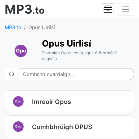
MP3
.to
MP3.to
Opus Uirlisí
Opus Uirlisí
Opu
Tiontaigh Opus chuig agus ó fhormáidí
éagsúla
Imreoir Opus
Opu
Comhbhrúigh OPUS
Opu