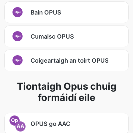
Bain OPUS
Opu
Cumaisc OPUS
Opu
Coigeartaigh an toirt OPUS
Opu
Tiontaigh Opus chuig
formáidí eile
Op
OPUS go AAC
AA