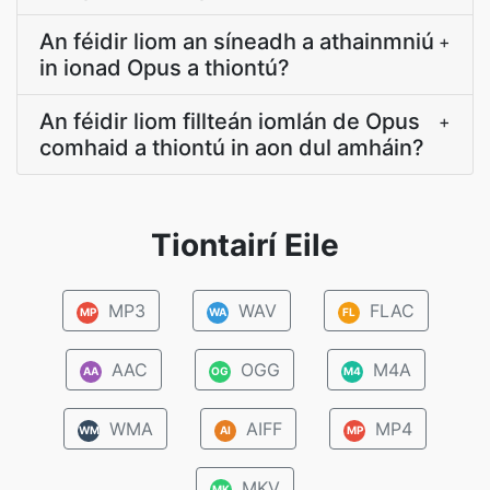
An féidir liom an síneadh a athainmniú
+
in ionad Opus a thiontú?
An féidir liom fillteán iomlán de Opus
+
comhaid a thiontú in aon dul amháin?
Tiontairí Eile
MP3
WAV
FLAC
MP
WA
FL
AAC
OGG
M4A
AA
OG
M4
WMA
AIFF
MP4
WM
AI
MP
MKV
MK