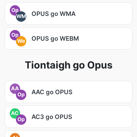
Op
OPUS go WMA
WM
Op
OPUS go WEBM
We
Tiontaigh go Opus
AA
AAC go OPUS
Op
AC
AC3 go OPUS
Op