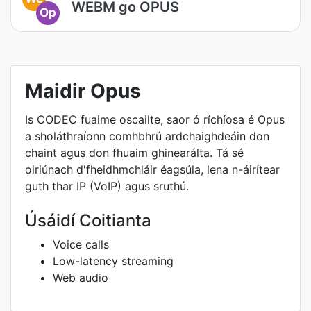
WEBM go OPUS
Op
Maidir Opus
Is CODEC fuaime oscailte, saor ó ríchíosa é Opus
a sholáthraíonn comhbhrú ardchaighdeáin don
chaint agus don fhuaim ghinearálta. Tá sé
oiriúnach d'fheidhmchláir éagsúla, lena n-áirítear
guth thar IP (VoIP) agus sruthú.
Úsáidí Coitianta
Voice calls
Low-latency streaming
Web audio