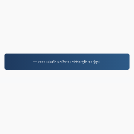
— ৮০০+ ডোমেইন এক্সটেনশন। আপনার পূর্ণাঙ্গ নাম খুঁজুন।
MP3.to
2,331,643 ২০১৯ সাল থেকে রূপান্তরিত ফাইল
গোপনীয়তা নীতি
|
পরিষেবার শর্তাবলী
|
আমাদের সম্পর্কে
|
আমাদের সাথে
যোগাযোগ করুন
|
API
|
নমুনা
|
অ্যাপলিকেশন ইনস্টল করুন
© 2026 MP3.to
|
VPS.org
LLC | তৈরি করেছেন
nadermx