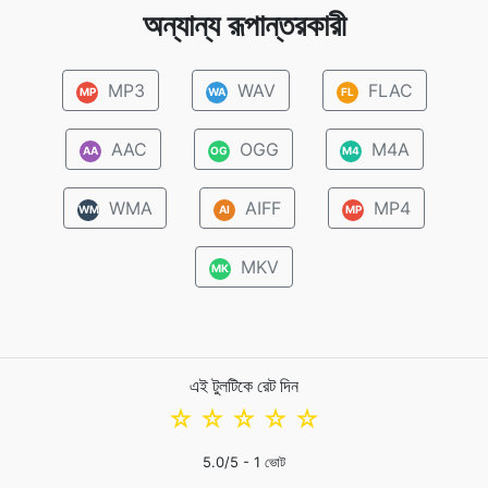
অন্যান্য রূপান্তরকারী
MP3
WAV
FLAC
MP
WA
FL
AAC
OGG
M4A
AA
OG
M4
WMA
AIFF
MP4
WM
AI
MP
MKV
MK
এই টুলটিকে রেট দিন
☆
☆
☆
☆
☆
5.0
/5 -
1
ভোট