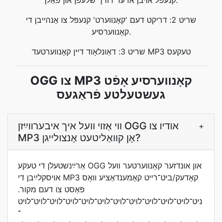
קנעפּל אויבן אדער דורך שלעפּן און פאַלן.
שריט 2: דריקט דעם 'קאָנווערט' קנעפּל צו אָנהייבן די
קאָנווערסיע.
שריט 3: דאַונלאָוד דיין קאָנווערטעד MP3 טעקעס
OGG צו MP3 קאָנווערסיע אָפֿט
געשטעלטע פֿראַגעס
ווי אַזוי װעל איך איבערװײַזן OGG אודיו צו
+
MP3 אָן קװאַליטעט אָנצולײגן?
אַרײַנשטעלן די טעקע OGG און אונדזער קאָנווערטער װעל
אויסקלײַבן די MP3 קאָדעק/ביט־רײט קאָמענדאַציע װאָס
פּאַסט צו דעם מקור.
ניט־לױט־לױט־לױט־לױט־לױט־לױט־לױט־לױט־לױט־לױט־לױט
־