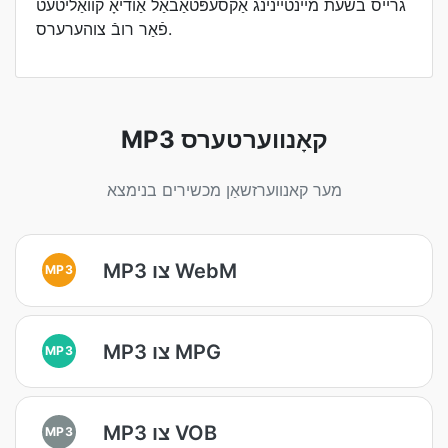
גרייס בשעת מיינטיינינג אַקסעפּטאַבאַל אַודיאָ קוואַליטעט
פֿאַר רובֿ צוהערערס.
MP3 קאָנווערטערס
מער קאנווערזשאַן מכשירים בנימצא
MP3 צו WebM
MP3
MP3 צו MPG
MP3
MP3 צו VOB
MP3