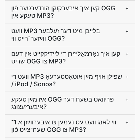
קען איך איבערקוקן הונדערטער פֿון OGG
+
טעקע אין MP3?
װעט MP3 בלײַבן מיט דער זעלבער
+
װײַזער־רײט װי OGG?
קען איך נאָרמאַליזירן די לײדיקקייט אין דעם
+
שריט OGG צו MP3?
װעט די MP3 שפּילן אױף מײַן אוטאָסטערעאָ
+
/ iPod / Sonos?
איז מײַן טעקע OGG פּריוואַט בשעת דער
+
איבערזעצונג?
ווי לאַנג װעט עס נעמען צו איבערװײַזן אַ 1־
+
שעה־צײַט פֿון OGG צו MP3?