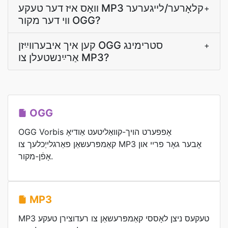
װאָס איז דער טעקע MP3 קלאָרער/לײגערער
+
װי דער מקור OGG?
קען איך איבערװײַזן OGG סטרימינג
+
אַרײַנשטעלן צו MP3?
OGG
OGG Vorbis אָפפערט הויך-קוואַליטעט אַודיאָ
קאַמפּרעשאַן פאַרגלייַכלעך צו MP3 אָבער גאָר פריי און
אָפֿן-מקור.
MP3
MP3 טעקעס ניצן לאָססי קאַמפּרעשאַן צו רעדוצירן טעקע