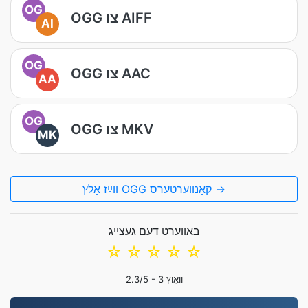
OG
OGG צו AIFF
AI
OG
OGG צו AAC
AA
OG
OGG צו MKV
MK
װײַז אַלץ OGG קאָנווערטערס →
באַווערט דעם געצייַג
☆
☆
☆
☆
☆
וואָוץ
3
/5 -
2.3