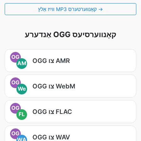
װײַז אַלץ MP3 קאָנווערטערס →
אַנדערע OGG קאָנווערסיעס
OG
OGG צו AMR
AM
OG
OGG צו WebM
We
OG
OGG צו FLAC
FL
OG
OGG צו WAV
WA