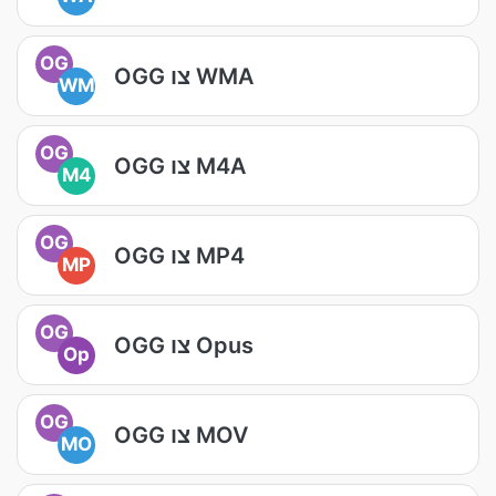
OG
OGG צו WMA
WM
OG
OGG צו M4A
M4
OG
OGG צו MP4
MP
OG
OGG צו Opus
Op
OG
OGG צו MOV
MO