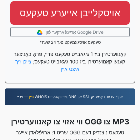
אויסקלייבן אייערע טעקעס
אַרײַנפֿאַרקער פֿון Google Drive
*טעקעס אויסגעמעקט נאך 24 שעה
קאָנווערטירן ביז 1 גיגאבייט טעקעס פריי, פּראָ באַניצער
קענען קאָנווערטירן ביז 100 גיגאבייט טעקעס;
צייכן זיך
איצט איין
— פריי WHOIS פּריוואַטקייט, DNS און SSL אויף יעדער דאָמעניק
נײן
ווי אזוי צו קאָנווערטירן OGG צו MP3
שריט 1: אַרויפֿלאָדן אייער OGG טעקעס ניצנדיק דעם