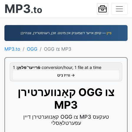
MP3
.to
נײן
— קויפן אייער דאָמעניק אין מינוט. זוכן, רעגיסטרירן, אָנהײבן
OGG צו MP3
OGG
MP3.to
1 conversion/hour, 1 file at a time
פֿרײַער־פּלאַן:
װײַז ניט →
קאָנווערטירן OGG צו
MP3
קאָנווערטירן דיין OGG צו MP3 טעקעס
עפערטלאַסלי