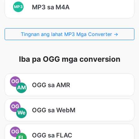
MP3 sa M4A
MP3
Tingnan ang lahat MP3 Mga Converter →
Iba pa OGG mga conversion
OG
OGG sa AMR
AM
OG
OGG sa WebM
We
OG
OGG sa FLAC
FL