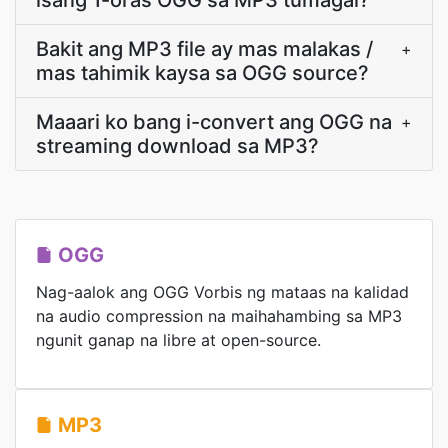
isang 1-oras OGG sa MP3 tumagal?
Bakit ang MP3 file ay mas malakas /
+
mas tahimik kaysa sa OGG source?
Maaari ko bang i-convert ang OGG na
+
streaming download sa MP3?
OGG
Nag-aalok ang OGG Vorbis ng mataas na kalidad
na audio compression na maihahambing sa MP3
ngunit ganap na libre at open-source.
MP3