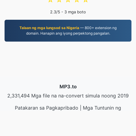
☆
☆
☆
☆
☆
2.3
/5 -
3
mga boto
Talaan ng mga lungsod sa Nigeria
— 800+ extension ng
domain. Hanapin ang iyong perpektong pangalan.
MP3.to
2,331,494 Mga file na na-convert simula noong 2019
Patakaran sa Pagkapribado
|
Mga Tuntunin ng
Serbisyo
|
Tungkol sa amin
|
Makipag-ugnayan sa
Amin
|
API
|
Mga halimbawa
|
Mag-install ng App
© 2026 MP3.to
|
VPS.org
LLC | Ginawa ni
nadermx