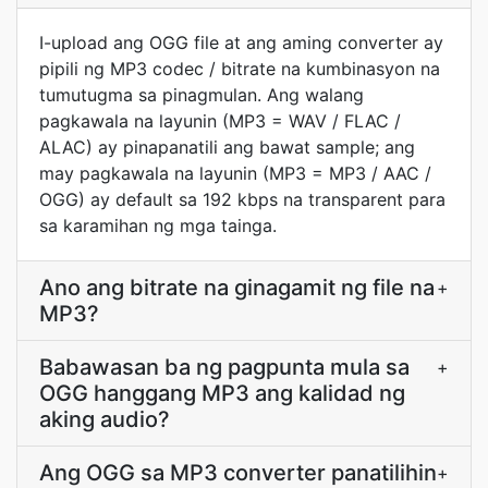
I-upload ang OGG file at ang aming converter ay
pipili ng MP3 codec / bitrate na kumbinasyon na
tumutugma sa pinagmulan. Ang walang
pagkawala na layunin (MP3 = WAV / FLAC /
ALAC) ay pinapanatili ang bawat sample; ang
may pagkawala na layunin (MP3 = MP3 / AAC /
OGG) ay default sa 192 kbps na transparent para
sa karamihan ng mga tainga.
Ano ang bitrate na ginagamit ng file na
+
MP3?
Babawasan ba ng pagpunta mula sa
+
OGG hanggang MP3 ang kalidad ng
aking audio?
Ang OGG sa MP3 converter panatilihin
+