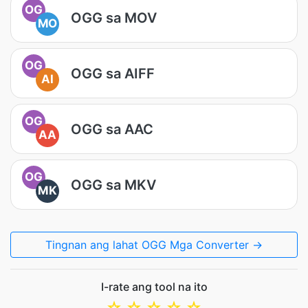
OG
OGG sa MOV
MO
OG
OGG sa AIFF
AI
OG
OGG sa AAC
AA
OG
OGG sa MKV
MK
Tingnan ang lahat OGG Mga Converter →
I-rate ang tool na ito