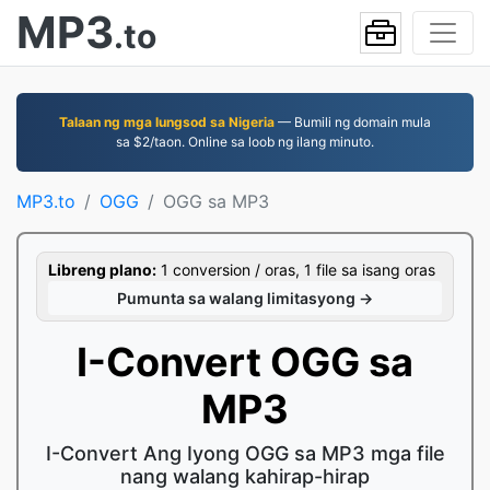
MP3
.to
Talaan ng mga lungsod sa Nigeria
— Bumili ng domain mula
sa $2/taon. Online sa loob ng ilang minuto.
MP3.to
OGG
OGG sa MP3
Libreng plano:
1 conversion / oras, 1 file sa isang oras
Pumunta sa walang limitasyong →
I-Convert OGG sa
MP3
I-Convert Ang Iyong OGG sa MP3 mga file
nang walang kahirap-hirap