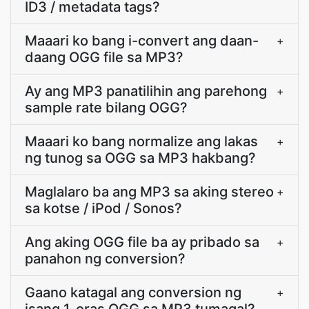
ID3 / metadata tags?
Maaari ko bang i-convert ang daan-
+
daang OGG file sa MP3?
Ay ang MP3 panatilihin ang parehong
+
sample rate bilang OGG?
Maaari ko bang normalize ang lakas
+
ng tunog sa OGG sa MP3 hakbang?
Maglalaro ba ang MP3 sa aking stereo
+
sa kotse / iPod / Sonos?
Ang aking OGG file ba ay pribado sa
+
panahon ng conversion?
Gaano katagal ang conversion ng
+