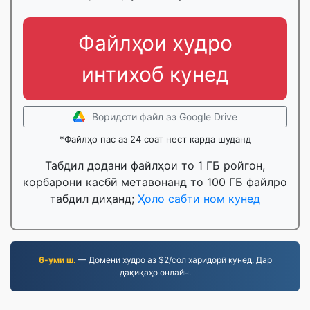
Файлҳои худро
интихоб кунед
Воридоти файл аз Google Drive
*Файлҳо пас аз 24 соат нест карда шуданд
Табдил додани файлҳои то 1 ГБ ройгон,
корбарони касбӣ метавонанд то 100 ГБ файлро
табдил диҳанд;
Ҳоло сабти ном кунед
6-уми ш.
— Домени худро аз $2/сол харидорӣ кунед. Дар
дақиқаҳо онлайн.