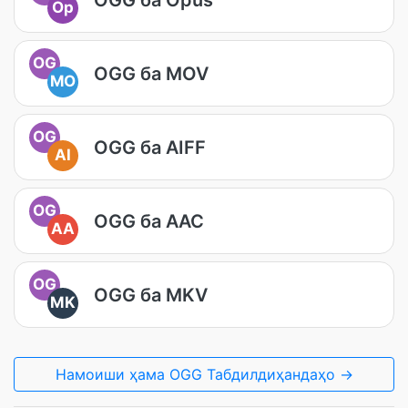
Op
OG
OGG ба MOV
MO
OG
OGG ба AIFF
AI
OG
OGG ба AAC
AA
OG
OGG ба MKV
MK
Намоиши ҳама OGG Табдилдиҳандаҳо →