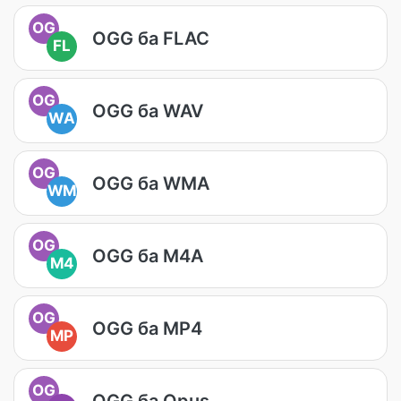
OG
OGG ба FLAC
FL
OG
OGG ба WAV
WA
OG
OGG ба WMA
WM
OG
OGG ба M4A
M4
OG
OGG ба MP4
MP
OG
OGG ба Opus