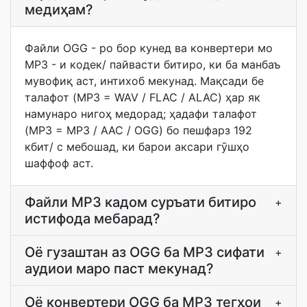
медиҳам?
Файли OGG - ро бор кунед ва конвертери мо
MP3 - и кодек/ пайвасти битиро, ки ба манбаъ
мувофиқ аст, интихоб мекунад. Мақсади бе
талафот (MP3 = WAV / FLAC / ALAC) ҳар як
намунаро нигоҳ медорад; ҳадафи талафот
(MP3 = MP3 / AAC / OGG) бо пешфарз 192
кбит/ с мебошад, ки барои аксари гӯшҳо
шаффоф аст.
Файли MP3 кадом суръати битиро
+
истифода мебарад?
Оё гузаштан аз OGG ба MP3 сифати
+
аудиои маро паст мекунад?
Оё конвертери OGG ба MP3 тегҳои
+