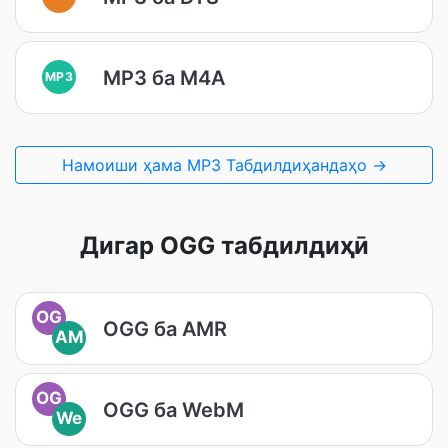
MP3 ба M4A
MP3
Намоиши ҳама MP3 Табдилдиҳандаҳо →
Дигар OGG табдилдиҳӣ
OG
OGG ба AMR
AM
OG
OGG ба WebM
We