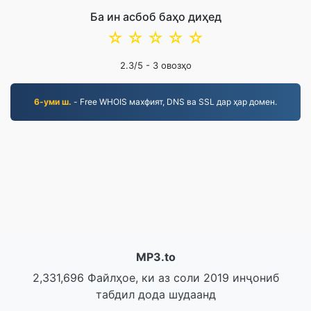
Ба ин асбоб баҳо диҳед
☆
☆
☆
☆
☆
2.3
/5 -
3
овозҳо
6-уми ш.
- Free WHOIS махфият, DNS ва SSL дар ҳар домен.
MP3.to
2,331,696 Файлҳое, ки аз соли 2019 инҷониб
табдил дода шудаанд