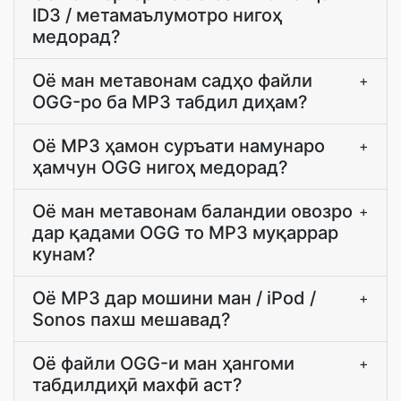
ID3 / метамаълумотро нигоҳ
медорад?
Оё ман метавонам садҳо файли
+
OGG-ро ба MP3 табдил диҳам?
Оё MP3 ҳамон суръати намунаро
+
ҳамчун OGG нигоҳ медорад?
Оё ман метавонам баландии овозро
+
дар қадами OGG то MP3 муқаррар
кунам?
Оё MP3 дар мошини ман / iPod /
+
Sonos пахш мешавад?
Оё файли OGG-и ман ҳангоми
+
табдилдиҳӣ махфӣ аст?