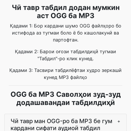
Чӣ тавр табдил додан мумкин
аст OGG ба MP3
Қадами 1: Бор кардани шумо OGG файлҳоро бо
истифода аз тугмаи боло ё бо кашолакунӣ ва
партофтан.
Қадами 2: Барои оғози табдилдиҳӣ тугмаи
"Табдил"-ро клик кунед.
Қадами 3: Тасвири табдилёфтаи худро зеркашӣ
кунед MP3 файлҳо
OGG ба MP3 Саволҳои зуд-зуд
додашавандаи табдилдиҳӣ
Чӣ тавр ман OGG-ро ба MP3 бе гум
+
кардани сифати аудиоӣ табдил