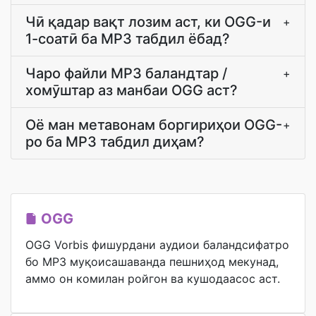
Чӣ қадар вақт лозим аст, ки OGG-и
+
1-соатӣ ба MP3 табдил ёбад?
Чаро файли MP3 баландтар /
+
хомӯштар аз манбаи OGG аст?
Оё ман метавонам боргириҳои OGG-
+
ро ба MP3 табдил диҳам?
OGG
OGG Vorbis фишурдани аудиои баландсифатро
бо MP3 муқоисашаванда пешниҳод мекунад,
аммо он комилан ройгон ва кушодаасос аст.