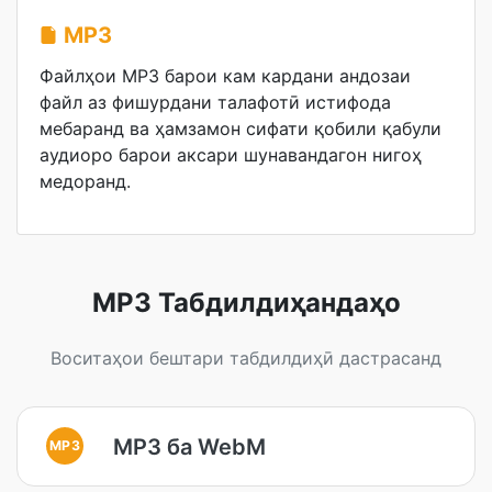
MP3
Файлҳои MP3 барои кам кардани андозаи
файл аз фишурдани талафотӣ истифода
мебаранд ва ҳамзамон сифати қобили қабули
аудиоро барои аксари шунавандагон нигоҳ
медоранд.
MP3 Табдилдиҳандаҳо
Воситаҳои бештари табдилдиҳӣ дастрасанд
MP3 ба WebM
MP3