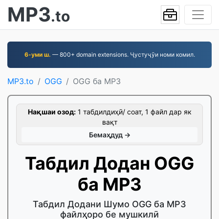
MP3
.to
6-уми ш.
— 800+ domain extensions. Ҷустуҷӯи номи комил.
MP3.to
OGG
OGG ба MP3
Нақшаи озод:
1 табдилдиҳӣ/ соат, 1 файл дар як
вақт
Бемаҳдуд →
Табдил Додан OGG
ба MP3
Табдил Додани Шумо OGG ба MP3
файлҳоро бе мушкилӣ