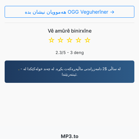
هەموویان نیشان بدە OGG Veguherîner →
Vê amûrê binirxîne
☆
☆
☆
☆
☆
2.3
/5 -
3
deng
.
- لە ساڵی $2 دامەزراندنی ماڵپەڕەکەت بکڕە. لە چەند خولەکێکدا لە
ئینتەرنێتدا.
MP3.to