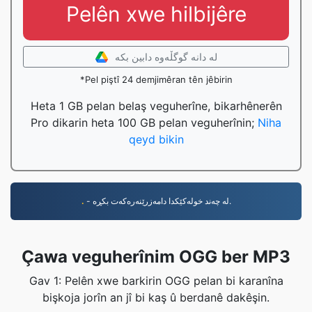
Pelên xwe hilbijêre
لە دانە گوگڵەوە دابین بکە
*Pel piştî 24 demjimêran tên jêbirin
Heta 1 GB pelan belaş veguherîne, bikarhênerên
Pro dikarin heta 100 GB pelan veguherînin;
Niha
qeyd bikin
.
- لە چەند خولەکێکدا دامەزرێنەرەکەت بکڕە.
Çawa veguherînim OGG ber MP3
Gav 1: Pelên xwe barkirin OGG pelan bi karanîna
bişkoja jorîn an jî bi kaş û berdanê dakêşin.