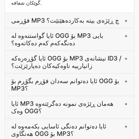
گوێکان شفافە.
فۆڕمی MP3 چ ڕێژەی بیتە بەکاردەهێنێت؟
+
ئایا گواستنەوە لە OGG بۆ MP3 بایی
+
دەنگەکەم کەم دەکاتەوە؟
ئایا گۆڕەرەکە OGG بۆ MP3 نیشانەی ID3 /
+
زانیارییە ناوەکیەکان دەپارێزێت؟
ئایا دەتوانم سەدان فۆڕم بگۆڕم بۆ OGG بۆ
+
MP3؟
ئایا MP3 هەمان ڕێژەی نمونە دەگرێتەوە
+
وەک OGG؟
ئایا دەتوانم دەنگی ئاسایی بکەمەوە لە
+
هەنگاوی OGG بۆ MP3؟