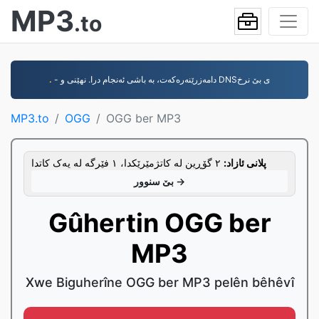
MP3
.to
.
- دامەزرێنەرەکەت، بە باشی ئەنجام درا. نهێنی و DNSی بێ نرخ
MP3.to
OGG
OGG ber MP3
پلانی ئازاد:
٢ گۆڕین لە کاتژمێرێکدا، ١ فێرگە لە یەک کاتدا
بێ سنوور →
Gûhertin OGG ber
MP3
Xwe Biguherîne OGG ber MP3 pelên bêhêvî