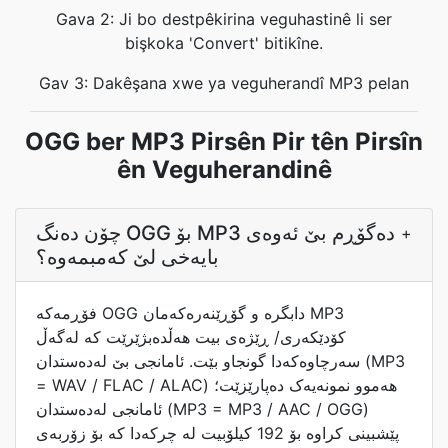
Gava 2: Ji bo destpêkirina veguhastinê li ser
bişkoka 'Convert' bitikîne.
Gav 3: Dakêşana xwe ya veguherandî MP3 pelan
OGG ber MP3 Pirsên Pir tên Pirsîn
ên Veguherandinê
چۆن دەنگ OGG بۆ MP3 دەگۆڕم بێ ئەوەی
+
بایەخی لێ کەمبمەوە؟
فۆڕمەکە OGG دابگرە و گۆڕێنەرەکەمان MP3
کۆدێکەری/ ڕێژەی بیت هەڵدەبژێرێت کە لەگەڵ
سەرچاوەکەدا گونجاو بێت. ئامانجی بێ لەدەستدان (MP3
= WAV / FLAC / ALAC) هەموو نمونەیەک دەپارێزێت؛
ئامانجی لەدەستدان (MP3 = MP3 / AAC / OGG)
پێشبینی کراوە بۆ 192 کیلۆبیت لە چرکەدا کە بۆ زۆربەی