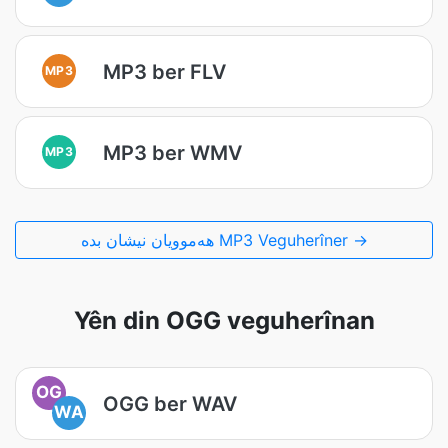
MP3 ber FLV
MP3
MP3 ber WMV
MP3
هەموویان نیشان بدە MP3 Veguherîner →
Yên din OGG veguherînan
OG
OGG ber WAV
WA