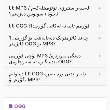
ئایا MP3 لەسەر ستێرۆی ئۆتۆمبێلەکەم /
+
ئایپۆد / سونوس دەژەنم؟
ئایا OGG فۆڕمم تایبەتە لەکاتی گۆڕیندا؟
+
چەند کاتژمێرێک دەخایەنێت بۆ گۆڕینی 1
+
کاتژمێر OGG بۆ MP3؟
بۆچی فۆڕمی MP3 دەنگی بەرزترە/
+
بێدەنگترە لە سەرچاوەی OGG؟
ئایا دەتوانم OGG دابەزاندنی بڕە بەبڕە
+
بگۆڕم بۆ MP3؟
OGG