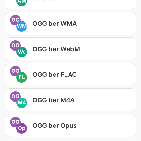
AM
OG
OGG ber WMA
WM
OG
OGG ber WebM
We
OG
OGG ber FLAC
FL
OG
OGG ber M4A
M4
OG
OGG ber Opus
Op