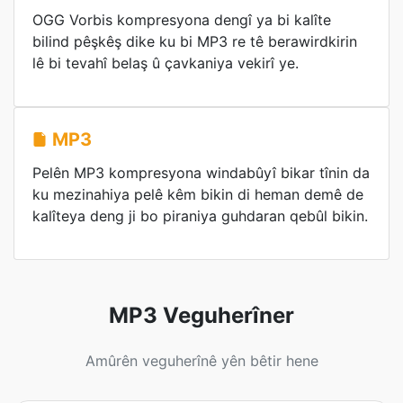
OGG Vorbis kompresyona dengî ya bi kalîte
bilind pêşkêş dike ku bi MP3 re tê berawirdkirin
lê bi tevahî belaş û çavkaniya vekirî ye.
MP3
Pelên MP3 kompresyona windabûyî bikar tînin da
ku mezinahiya pelê kêm bikin di heman demê de
kalîteya deng ji bo piraniya guhdaran qebûl bikin.
MP3 Veguherîner
Amûrên veguherînê yên bêtir hene