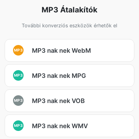
MP3 Átalakítók
További konverziós eszközök érhetők el
MP3 nak nek WebM
MP3
MP3 nak nek MPG
MP3
MP3 nak nek VOB
MP3
MP3 nak nek WMV
MP3