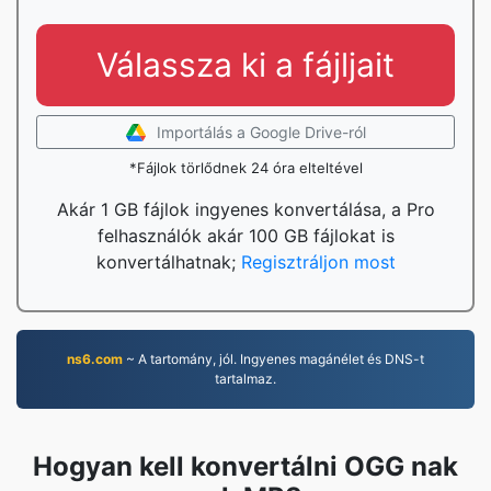
Válassza ki a fájljait
Importálás a Google Drive-ról
*Fájlok törlődnek 24 óra elteltével
Akár 1 GB fájlok ingyenes konvertálása, a Pro
felhasználók akár 100 GB fájlokat is
konvertálhatnak;
Regisztráljon most
ns6.com
~ A tartomány, jól. Ingyenes magánélet és DNS-t
tartalmaz.
Hogyan kell konvertálni OGG nak