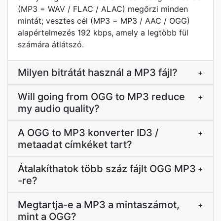
(MP3 = WAV / FLAC / ALAC) megőrzi minden
mintát; vesztes cél (MP3 = MP3 / AAC / OGG)
alapértelmezés 192 kbps, amely a legtöbb fül
számára átlátszó.
Milyen bitrátát használ a MP3 fájl?
+
Will going from OGG to MP3 reduce
+
my audio quality?
A OGG to MP3 konverter ID3 /
+
metaadat címkéket tart?
Átalakíthatok több száz fájlt OGG MP3
+
-re?
Megtartja-e a MP3 a mintaszámot,
+
mint a OGG?