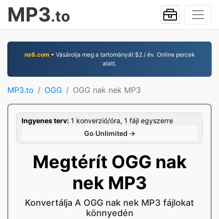
MP3
.to
ns6.com
• Vásárolja meg a tartományát $2 / év. Online percek
alatt.
MP3.to
OGG
OGG nak nek MP3
Ingyenes terv:
1 konverzió/óra, 1 fájl egyszerre
Go Unlimited →
Megtérít OGG nak
nek MP3
Konvertálja A OGG nak nek MP3 fájlokat
könnyedén