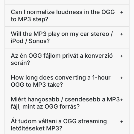
Can I normalize loudness in the OGG
+
to MP3 step?
Will the MP3 play on my car stereo /
+
iPod / Sonos?
Az én OGG fájlom privát a konverzió
+
során?
How long does converting a 1-hour
+
OGG to MP3 take?
Miért hangosabb / csendesebb a MP3
+
fájl, mint az OGG forrás?
Át tudom váltani a OGG streaming
+
letöltéseket MP3?