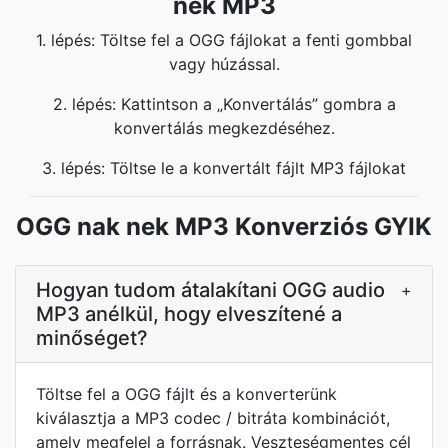
nek MP3
1. lépés: Töltse fel a OGG fájlokat a fenti gombbal
vagy húzással.
2. lépés: Kattintson a „Konvertálás” gombra a
konvertálás megkezdéséhez.
3. lépés: Töltse le a konvertált fájlt MP3 fájlokat
OGG nak nek MP3 Konverziós GYIK
Hogyan tudom átalakítani OGG audio
+
MP3 anélkül, hogy elveszítené a
minőséget?
Töltse fel a OGG fájlt és a konverterünk
kiválasztja a MP3 codec / bitráta kombinációt,
amely megfelel a forrásnak. Veszteségmentes cél