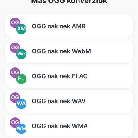
Más OGG konverziók
OG
OGG nak nek AMR
AM
OG
OGG nak nek WebM
We
OG
OGG nak nek FLAC
FL
OG
OGG nak nek WAV
WA
OG
OGG nak nek WMA
WM