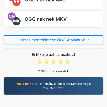
AA
OG
OGG nak nek MKV
MK
Összes megtekintése OGG Átalakítók →
Értékelje ezt az eszközt
☆
☆
☆
☆
☆
2.3
/5 -
3
szavazatok
ns6.com
• 800+ tartomány kiterjesztés. Keresse meg a
tökéletes nevét.