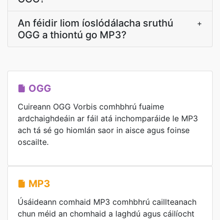
An féidir liom íoslódálacha sruthú
+
OGG a thiontú go MP3?
OGG
Cuireann OGG Vorbis comhbhrú fuaime
ardchaighdeáin ar fáil atá inchomparáide le MP3
ach tá sé go hiomlán saor in aisce agus foinse
oscailte.
MP3
Úsáideann comhaid MP3 comhbhrú caillteanach
chun méid an chomhaid a laghdú agus cáilíocht