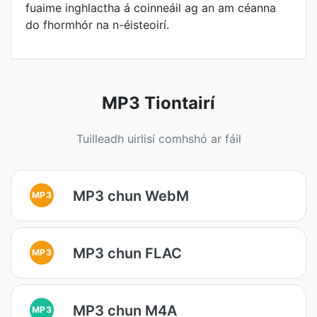
fuaime inghlactha á coinneáil ag an am céanna
do fhormhór na n-éisteoirí.
MP3 Tiontairí
Tuilleadh uirlisí comhshó ar fáil
MP3 chun WebM
MP3
MP3 chun FLAC
MP3
MP3 chun M4A
MP3