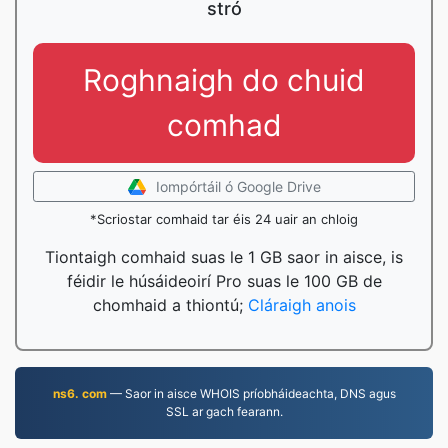
stró
Roghnaigh do chuid
comhad
Iompórtáil ó Google Drive
*Scriostar comhaid tar éis 24 uair an chloig
Tiontaigh comhaid suas le 1 GB saor in aisce, is
féidir le húsáideoirí Pro suas le 100 GB de
chomhaid a thiontú;
Cláraigh anois
ns6. com
— Saor in aisce WHOIS príobháideachta, DNS agus
SSL ar gach fearann.