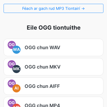
Féach ar gach rud MP3 Tiontairí →
Eile OGG tiontuithe
OG
OGG chun WAV
WA
OG
OGG chun MKV
MK
OG
OGG chun AIFF
AI
OG
OGG chun MP4