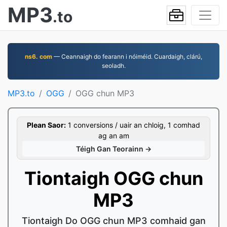
MP3
.to
ns6. com
— Ceannaigh do fearann i nóiméid. Cuardaigh, clárú,
seoladh.
MP3.to
OGG
OGG chun MP3
Plean Saor:
1 conversions / uair an chloig, 1 comhad
ag an am
Téigh Gan Teorainn →
Tiontaigh OGG chun
MP3
Tiontaigh Do OGG chun MP3 comhaid gan