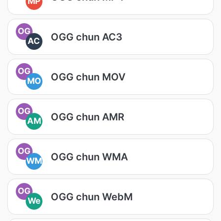
MP
OG
OGG chun AC3
AC
OG
OGG chun MOV
MO
OG
OGG chun AMR
AM
OG
OGG chun WMA
WM
OG
OGG chun WebM
We