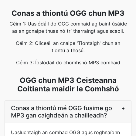
Conas a thiontú OGG chun MP3
Céim 1: Uaslódáil do OGG comhaid ag baint úsáide
as an gcnaipe thuas nó trí tharraingt agus scaoil.
Céim 2: Cliceáil an cnaipe 'Tiontaigh' chun an
tiontú a thosú.
Céim 3: Íoslódáil do chomhshó MP3 comhaid
OGG chun MP3 Ceisteanna
Coitianta maidir le Comhshó
Conas a thiontú mé OGG fuaime go
+
MP3 gan caighdeán a chailleadh?
Uasluchtaigh an comhad OGG agus roghnaíonn