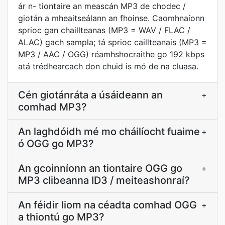
ár n- tiontaire an meascán MP3 de chodec /
giotán a mheaitseálann an fhoinse. Caomhnaíonn
sprioc gan chaillteanas (MP3 = WAV / FLAC /
ALAC) gach sampla; tá sprioc caillteanais (MP3 =
MP3 / AAC / OGG) réamhshocraithe go 192 kbps
atá trédhearcach don chuid is mó de na cluasa.
Cén giotánráta a úsáideann an
+
comhad MP3?
An laghdóidh mé mo cháilíocht fuaime
+
ó OGG go MP3?
An gcoinníonn an tiontaire OGG go
+
MP3 clibeanna ID3 / meiteashonraí?
An féidir liom na céadta comhad OGG
+
a thiontú go MP3?