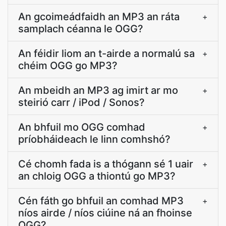
An gcoimeádfaidh an MP3 an ráta
+
samplach céanna le OGG?
An féidir liom an t-airde a normalú sa
+
chéim OGG go MP3?
An mbeidh an MP3 ag imirt ar mo
+
steirió carr / iPod / Sonos?
An bhfuil mo OGG comhad
+
príobháideach le linn comhshó?
Cé chomh fada is a thógann sé 1 uair
+
an chloig OGG a thiontú go MP3?
Cén fáth go bhfuil an comhad MP3
+
níos airde / níos ciúine ná an fhoinse
OGG?