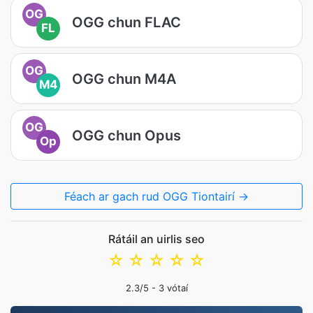
OG
OGG chun FLAC
FL
OG
OGG chun M4A
M4
OG
OGG chun Opus
Op
Féach ar gach rud OGG Tiontairí →
Rátáil an uirlis seo
☆
☆
☆
☆
☆
2.3
/5 -
3
vótaí