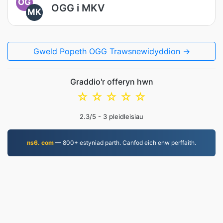
OG
OGG i MKV
MK
Gweld Popeth OGG Trawsnewidyddion →
Graddio'r offeryn hwn
☆
☆
☆
☆
☆
2.3
/5 -
3
pleidleisiau
ns6. com
— 800+ estyniad parth. Canfod eich enw perffaith.