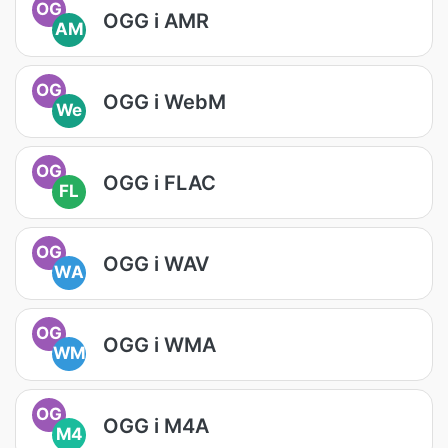
OG
OGG i AMR
AM
OG
OGG i WebM
We
OG
OGG i FLAC
FL
OG
OGG i WAV
WA
OG
OGG i WMA
WM
OG
OGG i M4A
M4