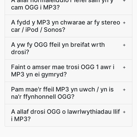
A allaf normaleiddio'r lefel sain yn y
+
cam OGG i MP3?
A fydd y MP3 yn chwarae ar fy stereo
+
car / iPod / Sonos?
A yw fy OGG ffeil yn breifat wrth
+
drosi?
Faint o amser mae trosi OGG 1 awr i
+
MP3 yn ei gymryd?
Pam mae'r ffeil MP3 yn uwch / yn is
+
na'r ffynhonnell OGG?
A allaf drosi OGG o lawrlwythiadau llif
+
i MP3?