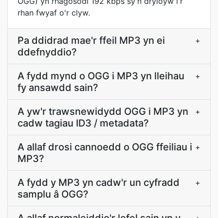
OGG) yn rhagosodi 192 kbps sy'n dryloyw i'r
rhan fwyaf o'r clyw.
Pa ddidrad mae'r ffeil MP3 yn ei
+
ddefnyddio?
A fydd mynd o OGG i MP3 yn lleihau
+
fy ansawdd sain?
A yw'r trawsnewidydd OGG i MP3 yn
+
cadw tagiau ID3 / metadata?
A allaf drosi cannoedd o OGG ffeiliau i
+
MP3?
A fydd y MP3 yn cadw'r un cyfradd
+
samplu â OGG?