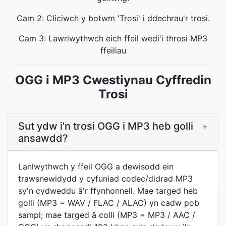
Cam 2: Cliciwch y botwm 'Trosi' i ddechrau'r trosi.
Cam 3: Lawrlwythwch eich ffeil wedi'i throsi MP3
ffeiliau
OGG i MP3 Cwestiynau Cyffredin
Trosi
Sut ydw i'n trosi OGG i MP3 heb golli
+
ansawdd?
Lanlwythwch y ffeil OGG a dewisodd ein
trawsnewidydd y cyfuniad codec/didrad MP3
sy'n cydweddu â'r ffynhonnell. Mae targed heb
golli (MP3 = WAV / FLAC / ALAC) yn cadw pob
sampl; mae targed â colli (MP3 = MP3 / AAC /