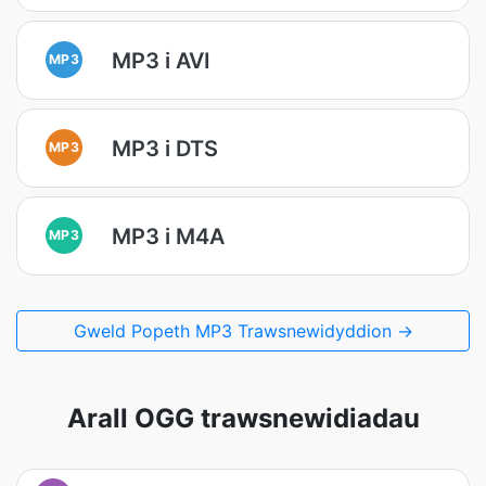
MP3 i AVI
MP3
MP3 i DTS
MP3
MP3 i M4A
MP3
Gweld Popeth MP3 Trawsnewidyddion →
Arall OGG trawsnewidiadau