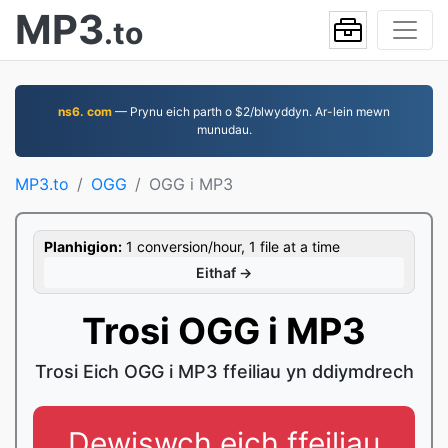
MP3
.to
ns6. com
— Prynu eich parth o $2/blwyddyn. Ar-lein mewn
munudau.
MP3.to
OGG
OGG i MP3
Planhigion:
1 conversion/hour, 1 file at a time
Eithaf →
Trosi OGG i MP3
Trosi Eich OGG i MP3 ffeiliau yn ddiymdrech
Dewiswch eich ffeiliau