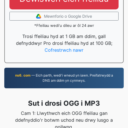
Mewnforio o Google Drive
*Ffeiliau wedi'u dileu ar ôl 24 awr
Trosi ffeiliau hyd at 1 GB am ddim, gall
defnyddwyr Pro drosi ffeiliau hyd at 100 GB;
Cofrestrwch nawr
ns6. com
— Eich parth, wedi'i wneud yn iawn. Preifatrwydd a
DNS am ddim yn cynnwys.
Sut i drosi OGG i MP3
Cam 1: Llwythwch eich OGG ffeiliau gan
ddefnyddio'r botwm uchod neu drwy lusgo a
gollwng.