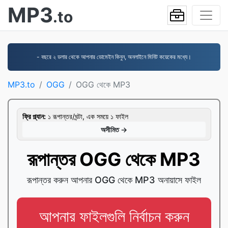
MP3
.to
- বছরে ২ ডলার থেকে আপনার ডোমেইন কিনুন, অনলাইনে মিনিট কয়েকের মধ্যে।
MP3.to
OGG
OGG থেকে MP3
ফ্রি প্ল্যান:
১ রূপান্তর/ঘন্টা, এক সময়ে ১ ফাইল
অসীমিত →
রূপান্তর OGG থেকে MP3
রূপান্তর করুন আপনার OGG থেকে MP3 অনায়াসে ফাইল
আপনার ফাইলগুলি নির্বাচন করুন