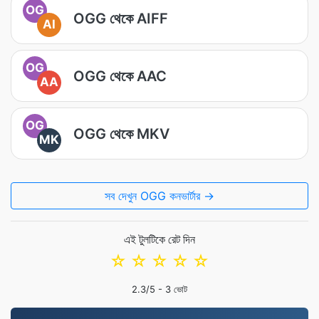
OG
OGG থেকে AIFF
AI
OG
OGG থেকে AAC
AA
OG
OGG থেকে MKV
MK
সব দেখুন OGG কনভার্টার →
এই টুলটিকে রেট দিন
☆
☆
☆
☆
☆
2.3
/5 -
3
ভোট