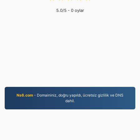
5.0
/5 -
0
oylar
Ns6.com
- Domaininiz, doğru yapıldı, ücretsiz gizlilik ve DNS
dahil.
MP3.to
2,331,533 2019'dan beri dönüştürülen dosyalar