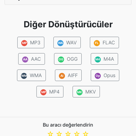
Diğer Dönüştürücüler
MP3
WAV
FLAC
MP
WA
FL
AAC
OGG
M4A
AA
OG
M4
WMA
AIFF
Opus
WM
AI
Op
MP4
MKV
MP
MK
Bu aracı değerlendirin
☆
☆
☆
☆
☆