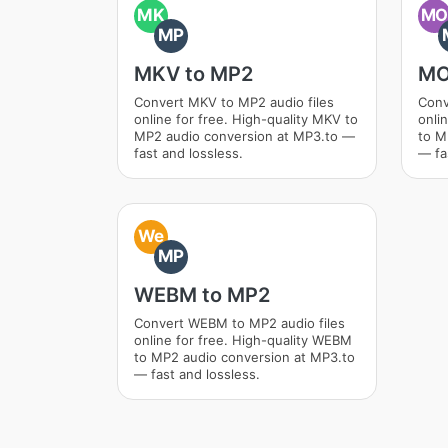
MK
M
MP
MKV to MP2
MO
Convert MKV to MP2 audio files
Conv
online for free. High-quality MKV to
onli
MP2 audio conversion at MP3.to —
to M
fast and lossless.
— fa
We
MP
WEBM to MP2
Convert WEBM to MP2 audio files
online for free. High-quality WEBM
to MP2 audio conversion at MP3.to
— fast and lossless.