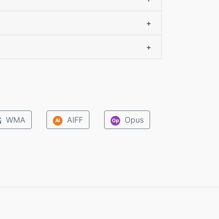
+
+
WMA
AIFF
Opus
M
AI
Op