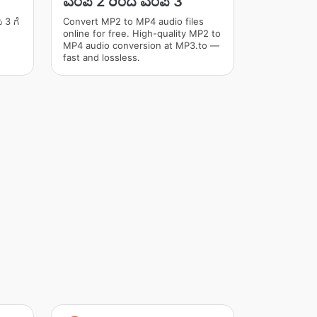
ಎಂಪಿ 2 ರಿಂದ ಎಂಪಿ 3
 3 ಗೆ
Convert MP2 to MP4 audio files
online for free. High-quality MP2 to
MP4 audio conversion at MP3.to —
fast and lossless.