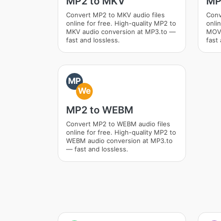
MP2 to MKV
MP
Convert MP2 to MKV audio files
Conv
online for free. High-quality MP2 to
onli
MKV audio conversion at MP3.to —
MOV 
fast and lossless.
fast 
MP
We
MP2 to WEBM
Convert MP2 to WEBM audio files
online for free. High-quality MP2 to
WEBM audio conversion at MP3.to
— fast and lossless.