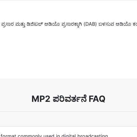
ಸಾರ ಮತ್ತು ಡಿಜಿಟಲ್ ಆಡಿಯೊ ಪ್ರಸಾರಕ್ಕಾಗಿ (DAB) ಬಳಸುವ ಆಡಿಯೊ ಕಂಪ್
MP2 ಪರಿವರ್ತನೆ FAQ
 format commonly used in digital broadcasting.