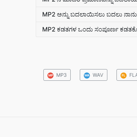
MP2 ಅನ್ನು ಬದಲಾಯಿಸಲು ಬದಲು ನಾನು ವ
MP2 ಕಡತಗಳ ಒಂದು ಸಂಪೂರ್ಣ ಕಡತಕೋಶವ
MP3
WAV
FL
MP
WA
FL