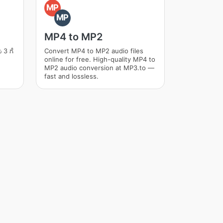
MP
MP
MP4 to MP2
 3 ಗೆ
Convert MP4 to MP2 audio files
online for free. High-quality MP4 to
MP2 audio conversion at MP3.to —
fast and lossless.