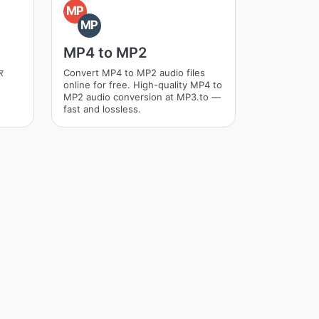
MP
MP
MP4 to MP2
र
Convert MP4 to MP2 audio files
online for free. High-quality MP4 to
MP2 audio conversion at MP3.to —
fast and lossless.