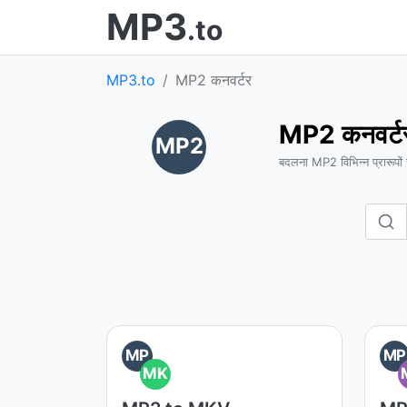
MP3
.to
MP3.to
MP2 कनवर्टर
MP2 कनवर्ट
MP2
बदलना MP2 विभिन्न प्रारूपों से
MP
MP
MK