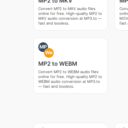
MP2 to MKV
MP
Convert MP2 to MKV audio files
Conv
online for free. High-quality MP2 to
onli
MKV audio conversion at MP3.to —
MOV 
fast and lossless.
fast 
MP
We
MP2 to WEBM
Convert MP2 to WEBM audio files
online for free. High-quality MP2 to
WEBM audio conversion at MP3.to
— fast and lossless.