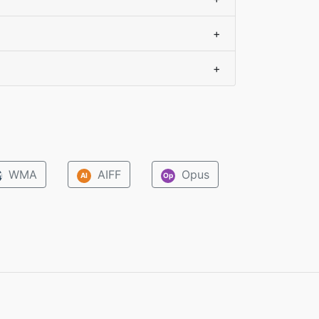
+
+
WMA
AIFF
Opus
M
AI
Op