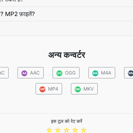
है? MP2 फ़ाइलें?
अन्य कन्वर्टर
AC
AAC
OGG
M4A
AA
OG
M4
W
MP4
MKV
MP
MK
इस टूल को रेट करें
☆
☆
☆
☆
☆