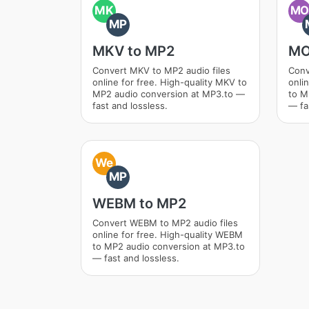
MK
M
MP
MKV to MP2
MO
Convert MKV to MP2 audio files
Conv
online for free. High-quality MKV to
onli
MP2 audio conversion at MP3.to —
to M
fast and lossless.
— fa
We
MP
WEBM to MP2
Convert WEBM to MP2 audio files
online for free. High-quality WEBM
to MP2 audio conversion at MP3.to
— fast and lossless.