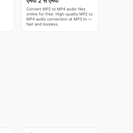
एमपी 2 से एमपी
Convert MP2 to MP4 audio files
online for free. High-quality MP2 to
MP4 audio conversion at MP3.to —
fast and lossless.