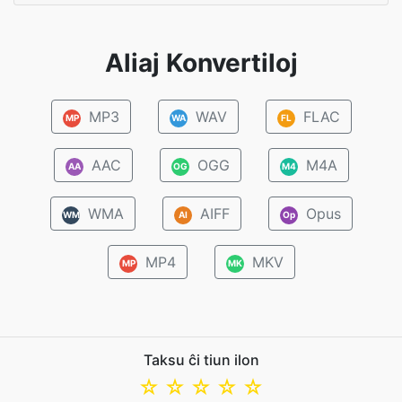
Aliaj Konvertiloj
MP3
WAV
FLAC
MP
WA
FL
AAC
OGG
M4A
AA
OG
M4
WMA
AIFF
Opus
WM
AI
Op
MP4
MKV
MP
MK
Taksu ĉi tiun ilon
☆
☆
☆
☆
☆