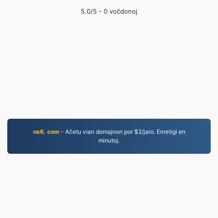
5.0
/5 -
0
voĉdonoj
ns6. com
- Aĉetu vian domajnon por $2/jaro. Enretigi en
minutoj.
MP3.to
2,331,812 Dosieroj konvertitaj ekde 2019
Regularo pri Privateco
|
Kondiĉoj de Servo
|
Pri ni
|