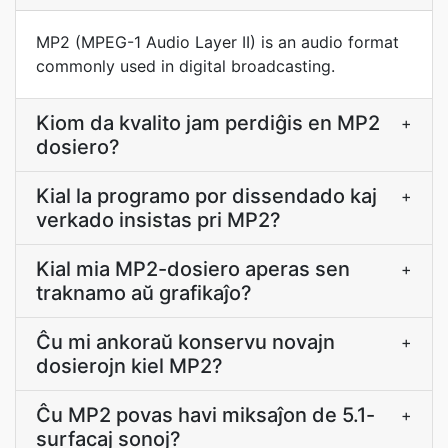
MP2 (MPEG-1 Audio Layer II) is an audio format
commonly used in digital broadcasting.
Kiom da kvalito jam perdiĝis en MP2
+
dosiero?
Kial la programo por dissendado kaj
+
verkado insistas pri MP2?
Kial mia MP2-dosiero aperas sen
+
traknamo aŭ grafikaĵo?
Ĉu mi ankoraŭ konservu novajn
+
dosierojn kiel MP2?
Ĉu MP2 povas havi miksaĵon de 5.1-
+
surfacaj sonoj?