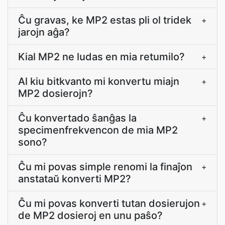
Ĉu gravas, ke MP2 estas pli ol tridek
+
jarojn aĝa?
Kial MP2 ne ludas en mia retumilo?
+
Al kiu bitkvanto mi konvertu miajn
+
MP2 dosierojn?
Ĉu konvertado ŝanĝas la
+
specimenfrekvencon de mia MP2
sono?
Ĉu mi povas simple renomi la finaĵon
+
anstataŭ konverti MP2?
Ĉu mi povas konverti tutan dosierujon
+
de MP2 dosieroj en unu paŝo?