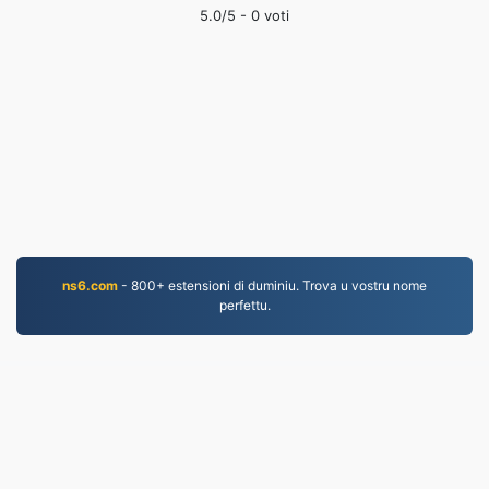
5.0
/5 -
0
voti
ns6.com
- 800+ estensioni di duminiu. Trova u vostru nome
perfettu.
MP3.to
2,331,753 I fugliali cunvertiti dapoi u 2019
Pulitica di privacy
|
Cundizioni di serviziu
|
Nantu à