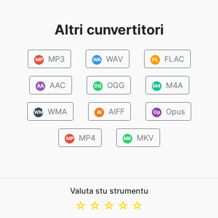
Altri cunvertitori
MP3
WAV
FLAC
MP
WA
FL
AAC
OGG
M4A
AA
OG
M4
WMA
AIFF
Opus
WM
AI
Op
MP4
MKV
MP
MK
Valuta stu strumentu
☆
☆
☆
☆
☆