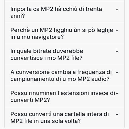
Importa ca MP2 hà cchiù di trenta
+
anni?
Perchè un MP2 figghiu ùn si pò leghje
+
in u mo navigatore?
In quale bitrate duverebbe
+
cunvertisce i mo MP2 file?
A cunversione cambia a frequenza di
+
campionamentu di u mo MP2 audio?
Possu rinuminari l'estensioni invece di
+
cunvertì MP2?
Possu cunvertì una cartella intera di
+
MP2 file in una sola volta?