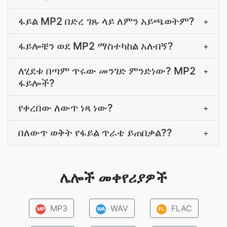
ፋይል MP2 በድረ ገጹ ላይ ለምን አይጫወትም?
+
ፋይሎቼን ወደ MP2 ማስተካከል አለብኝ?
+
ለሂደቱ በጣም ጥሩው መንገድ ምንድነው? MP2
+
ፋይሎች?
የቀረበው ለውጥ ነጻ ነው?
+
በለውጥ ወቅት የፋይል ጥራቴ ይጠበቃል??
+
ሌሎች መቀየሪያዎች
MP3
WAV
FLAC
MP
WA
FL