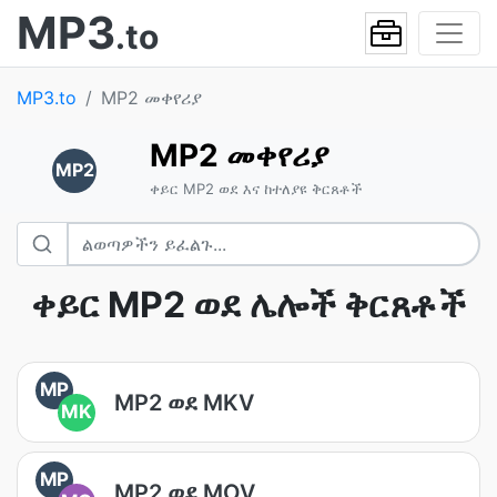
MP3
.to
MP3.to
MP2 መቀየሪያ
MP2 መቀየሪያ
MP2
ቀይር MP2 ወደ እና ከተለያዩ ቅርጸቶች
ቀይር MP2 ወደ ሌሎች ቅርጸቶች
MP
MP2 ወደ MKV
MK
MP
MP2 ወደ MOV