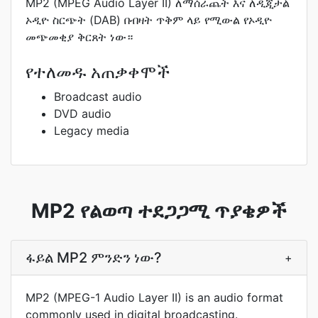
MP2 (MPEG Audio Layer II) ለማሰራጨት እና ለዲጂታል
ኦዲዮ ስርጭት (DAB) በብዛት ጥቅም ላይ የሚውል የኦዲዮ
መጭመቂያ ቅርጸት ነው።
የተለመዱ አጠቃቀሞች
Broadcast audio
DVD audio
Legacy media
MP2 የልወጣ ተደጋጋሚ ጥያቄዎች
ፋይል MP2 ምንድን ነው?
+
MP2 (MPEG-1 Audio Layer II) is an audio format
commonly used in digital broadcasting.