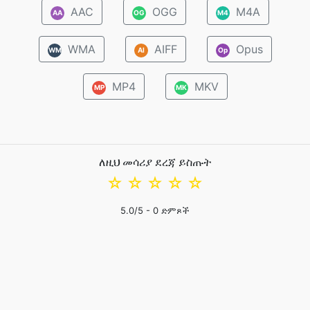
AAC
OGG
M4A
AA
OG
M4
WMA
AIFF
Opus
WM
AI
Op
MP4
MKV
MP
MK
ለዚህ መሳሪያ ደረጃ ይስጡት
☆
☆
☆
☆
☆
5.0
/5 -
0
ድምጾች