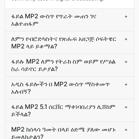
ፋይል MP2 ውስጥ የጥራት መጠን ገና
+
አልተጠፋም
ለምን የብሮድካስትና የጽሑፍ አዘጋጅ ሶፍትዌር
+
MP2 ላይ ይቆማል?
ፋይሉ MP2 ለምን የትራክ ስም ወይም የሥዕል
+
ስራ ሳይኖር ይታያል?
አዲስ ፋይሎችን በ MP2 ውስጥ ማስቀመጥ
+
አለብኝ?
ፋይል MP2 5.1 ሰርቨር ማቀነባበሪያን ሊሸከም
+
ይችላል?
MP2 ከሰላሳ ዓመት በላይ ዕድሜ ያለው መሆኑ
+
ይመለከታልን?